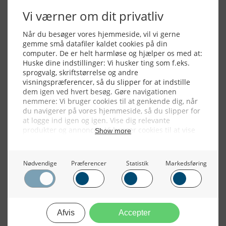
Alle billeder, tekster og data på FiskerForum er beskyttet af dansk
lov om ophavsret. Alle rettigheder tilhører eller varetages af
FiskerForum.dk på vegne af de tilknyttede fotografer. Det er ikke
tilladt at kopiere eller bruge tekster, data eller billeder fra
FiskerForum uden tilladelse. © 20026 -
Webdesign by
ApolloMedia
Handelsbetingelser
Cookie & Privatlivspolitik