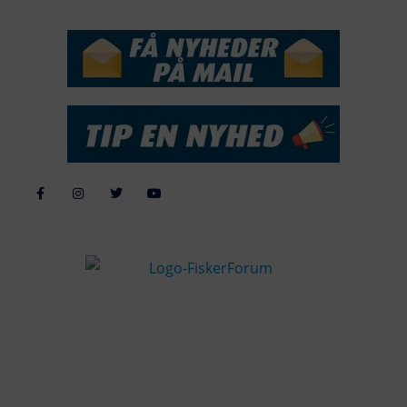
NYHEDSSERVICE
Alle billeder, tekster og data på FiskerForum er beskyttet af dansk
lov om ophavsret. Alle rettigheder tilhører eller varetages af
FiskerForum.dk på vegne af de tilknyttede fotografer. Det er ikke
tilladt at kopiere eller bruge tekster, data eller billeder fra
FiskerForum uden tilladelse. © 20026 -