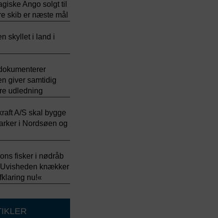
giske Ango solgt til
e skib er næste mål
 skyllet i land i
 dokumenterer
en giver samtidig
mere udledning
kraft A/S skal bygge
arker i Nordsøen og
ons fisker i nødråb
: »Uvisheden knækker
fklaring nu!«
TIKLER