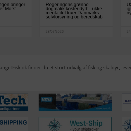
ngen bringer
Regeringens grønne
U
er Mors’
dogmatik koster dyrt: Lukke-
ig
mentalitet truer Danmarks
ny
selvforsyning og beredskab
28/07/2026
24
angetFisk.dk finder du et stort udvalg af fisk og skaldyr, lever