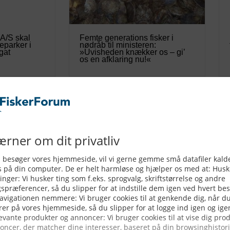
 A/S skal
Femte generations fisker i
eparker i
nødråb til ministeren:
gat
»Uvisheden knækker os – gi’
os en afklaring nu!«
04/08/2026
iljøråd
Fødevaremomsen bør handle
de indre
om mere end billigere indkøb
ar