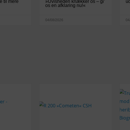
e til mere
»Uvisheden knækker os – gi’
ud
os en afklaring nu!«
04/08/2026
04