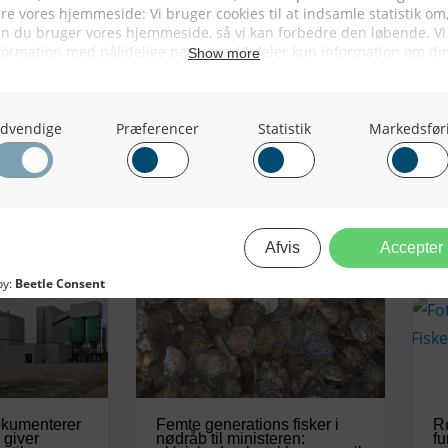
03/08/2026
okumenterer
Femte generations fisker i
Rø
 giver
nødråb til ministeren:
fu