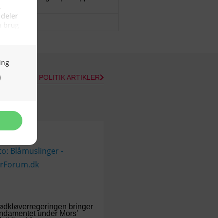
03/08/2026
ALLE POLITIK ARTIKLER
dkløverregeringen bringer
ndamentet under Mors’