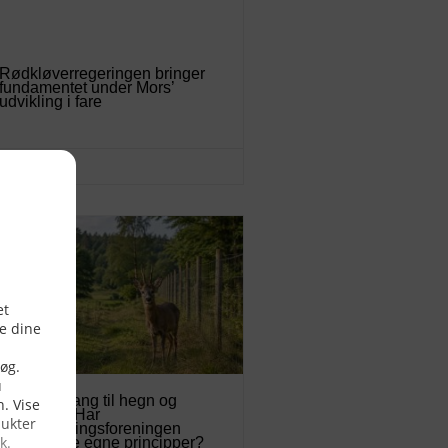
Rødkløverregeringen bringer
fundamentet under Mors’
udvikling i fare
04/08/2026
Fra fri adgang til hegn og
lukninger: Har
Naturfredningsforeningen
svigtet sine egne principper?