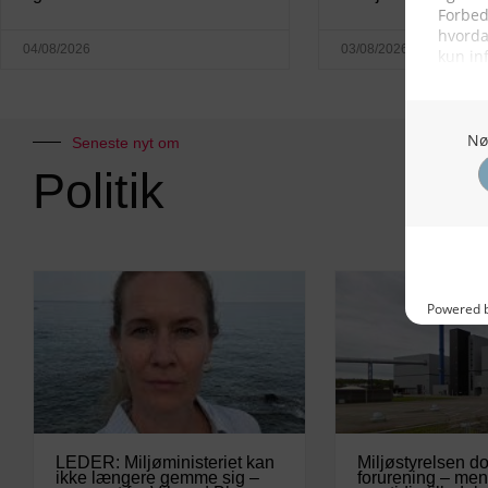
04/08/2026
03/08/2026
Seneste nyt om
Politik
LEDER: Miljøministeriet kan
Miljøstyrelsen d
ikke længere gemme sig –
forurening – men