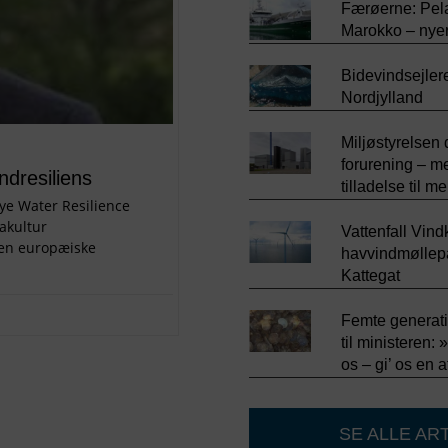
Færøerne: Pela
Marokko – nyer
Bidevindsejleren
Nordjylland
Miljøstyrelsen
forurening – m
ndresiliens
tilladelse til 
ye Water Resilience
akultur
Vattenfall Vind
den europæiske
havvindmøllep
Kattegat
Femte generati
til ministeren
os – gi’ os en a
SE ALLE AR