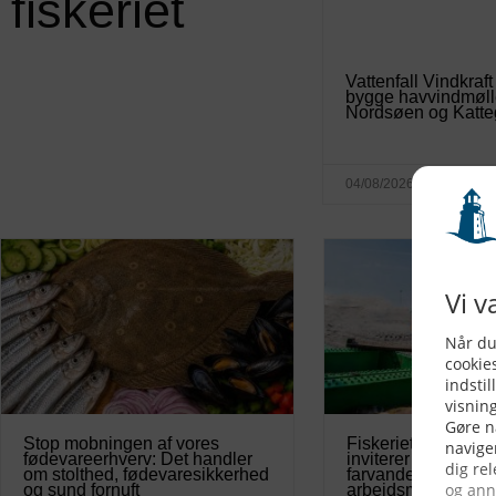
fiskeriet
Vattenfall Vindkraft
bygge havvindmøll
Nordsøen og Katte
04/08/2026
Stop mobningen af vores
Fiskeriets Arbejdsm
fødevareerhverv: Det handler
inviterer fiskerne i 
om stolthed, fødevaresikkerhed
farvande til
og sund fornuft
arbejdsmiljøsemin