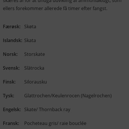
skæres af for at undgå udvikling af ammoniaklugt, som
ellers forekommer allerede få timer efter fangst.
Færøsk:
Skøta
Islandsk:
Skata
Norsk:
Storskate
Svensk:
Slätrocka
Finsk:
Silorausku
Tysk:
Glattrochen/Keulenrocen (Nagelrochen)
Engelsk:
Skate/ Thornback ray
Fransk:
Pocheteau gris/ raie bouclée