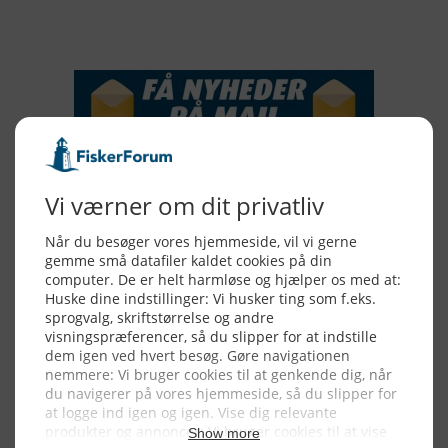
NYHEDSSERVICE
Alle billeder, tekster og data på FiskerForum er beskyttet af dansk
lov om ophavsret. Alle rettigheder tilhører eller varetages af