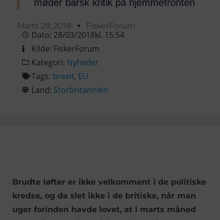
møder barsk kritik på hjemmefronten
Marts 28, 2018
FiskerForum
Dato:
28/03/2018
kl.
15:54
Kilde:
FiskerForum
Kategori:
Nyheder
Tags:
brexit
,
EU
Land:
Storbritannien
Brudte løfter er ikke velkomment i de politiske
kredse, og da slet ikke i de britiske, når man
uger forinden havde lovet, at i marts måned