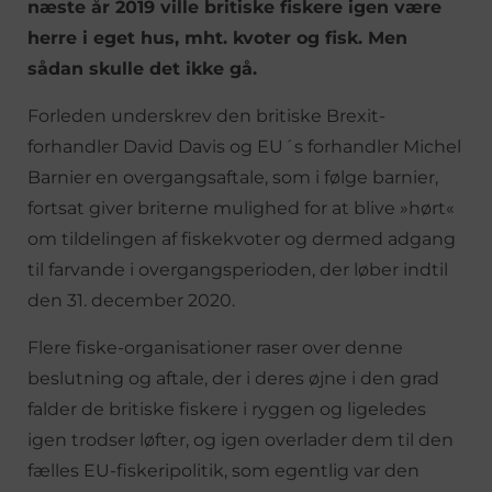
næste år 2019 ville britiske fiskere igen være
herre i eget hus, mht. kvoter og fisk. Men
sådan skulle det ikke gå.
Forleden underskrev den britiske Brexit-
forhandler David Davis og EU´s forhandler Michel
Barnier en overgangsaftale, som i følge barnier,
fortsat giver briterne mulighed for at blive »hørt«
om tildelingen af fiskekvoter og dermed adgang
til farvande i overgangsperioden, der løber indtil
den 31. december 2020.
Flere fiske-organisationer raser over denne
beslutning og aftale, der i deres øjne i den grad
falder de britiske fiskere i ryggen og ligeledes
igen trodser løfter, og igen overlader dem til den
fælles EU-fiskeripolitik, som egentlig var den