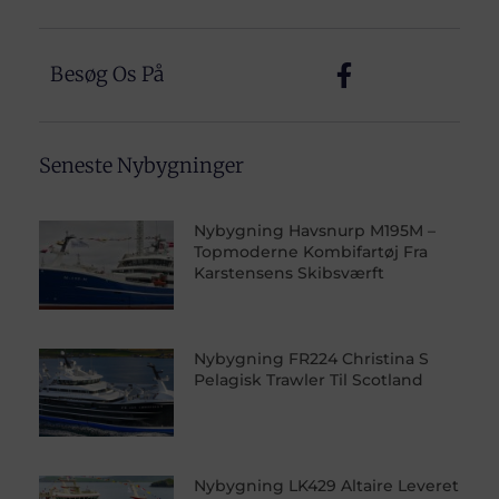
Besøg Os På
Seneste Nybygninger
Nybygning Havsnurp M195M –
Topmoderne Kombifartøj Fra
Karstensens Skibsværft
Nybygning FR224 Christina S
Pelagisk Trawler Til Scotland
Nybygning LK429 Altaire Leveret