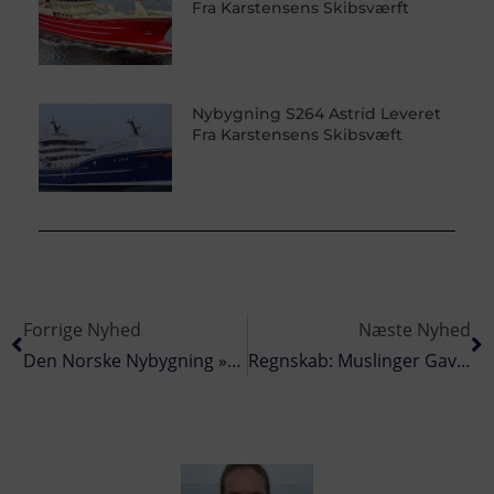
Fra Karstensens Skibsværft
Nybygning S264 Astrid Leveret
Fra Karstensens Skibsvæft
Forrige Nyhed
Næste Nyhed
Den Norske Nybygning »Hardhaus« Med Innovativ Energiløsning
Regnskab: Muslinger Gav Godt Resultat I Nykøbing Mors