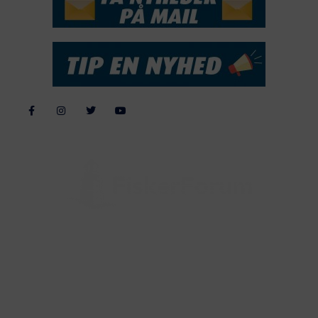
Alle billeder, tekster og data på FiskerForum er beskyttet af dansk
lov om ophavsret. Alle rettigheder tilhører eller varetages af
FiskerForum.dk på vegne af de tilknyttede fotografer. Det er ikke
tilladt at kopiere eller bruge tekster, data eller billeder fra
FiskerForum uden tilladelse. © 20026 -