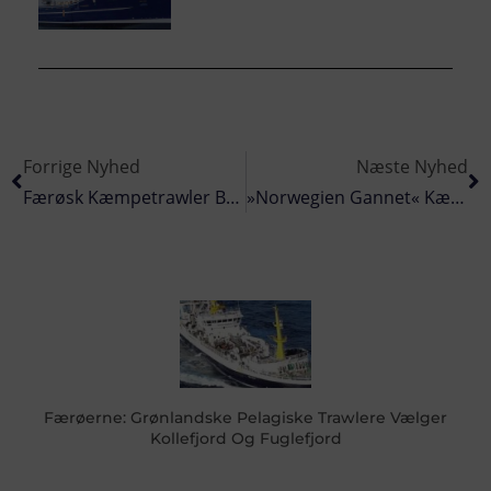
Forrige Nyhed
Næste Nyhed
Færøsk Kæmpetrawler Bestilt Hos Karstensens I Skagen
»Norwegien Gannet« Kæmper For Fremtidens Arbejdspladser I Fiskeriet
Færøerne: Grønlandske Pelagiske Trawlere Vælger
Kollefjord Og Fuglefjord