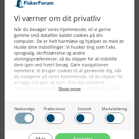
Alle billeder, tekster og data på FiskerForum er beskyttet af dansk
lov om ophavsret. Alle rettigheder tilhører eller varetages af
FiskerForum.dk på vegne af de tilknyttede fotografer. Det er ikke
tilladt at kopiere eller bruge tekster, data eller billeder fra
FiskerForum uden tilladelse. © 20026 -
Webdesign by
ApolloMedia