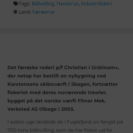
Tags:
Blåhvilling
,
Havsbrun
,
Industrifiskeri
Land:
Færøerne
Det færøske rederi p/f Christian í Grótinum«,
der netop har bestilt en nybygning ved
Karstensens skibsværft i Skagen, fortsætter
fiskeriet med deres nuværende trawler,
bygget på det norske værft Fitnar Mek.
Verksted AS tilbage i 2003.
I sidste uge landede de i Fuglefjord, en fangst på
700 tons blåhvilling, som de har fisket ud for