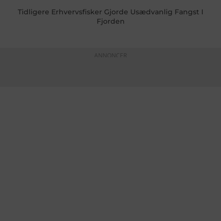
Tidligere Erhvervsfisker Gjorde Usædvanlig Fangst I
Fjorden
ANNONCER
KONTAKTINFO
+45 60 22 09 46
info@fiskerforum.dk
Otto Pedersvej 1
6960 Hvide Sande
Danmark