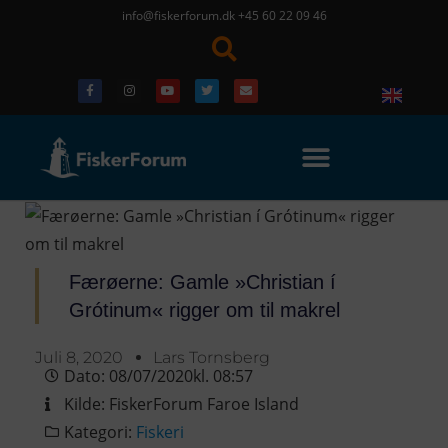
info@fiskerforum.dk
+45 60 22 09 46
Færøerne: Gamle »Christian í
Grótinum« rigger om til makrel
Juli 8, 2020
Lars Tornsberg
Dato:
08/07/2020
kl.
08:57
Kilde:
FiskerForum Faroe Island
Kategori:
Fiskeri