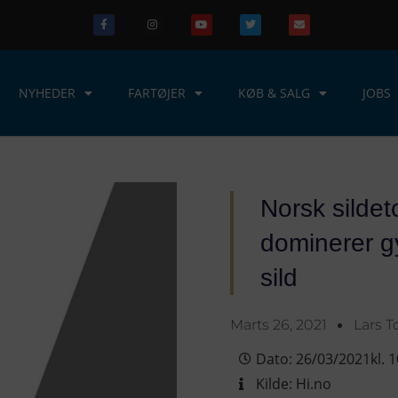
NYHEDER
FARTØJER
KØB & SALG
JOBS
Norsk sildet
dominerer 
sild
Marts 26, 2021
Lars 
Dato:
26/03/2021
kl.
1
Kilde:
Hi.no