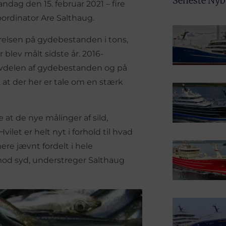
Seneste Ny
dag den 15. februar 2021 – fire
ordinator Are Salthaug.
rrelsen på gydebestanden i tons,
 blev målt sidste år. 2016-
alvdelen af gydebestanden og på
at der her er tale om en stærk
at de nye målinger af sild,
let er helt nyt i forhold til hvad
ere jævnt fordelt i hele
od syd, understreger Salthaug