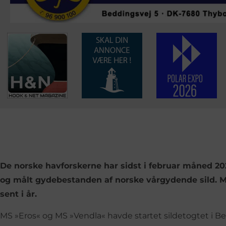
De norske havforskerne har sidst i februar måned 2021
og målt gydebestanden af norske vårgydende sild. 
sent i år.
MS »Eros« og MS »Vendla« havde startet sildetogtet i Ber