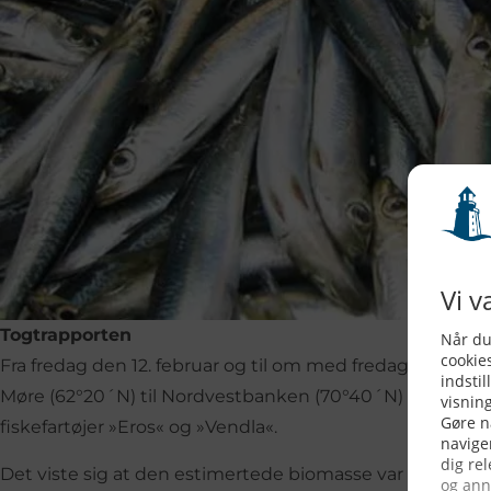
Togtrapporten
Fra fredag den 12. februar og til om med fredag den 26. f
Møre (62°20ˊN) til Nordvestbanken (70°40ˊN) dækket i
fiskefartøjer »Eros« og »Vendla«.
Det viste sig at den estimertede biomasse var omtrent 2