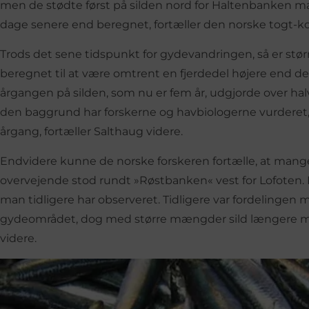
men de stødte først på silden nord for Haltenbanken man
dage senere end beregnet, fortæller den norske togt-ko
Trods det sene tidspunkt for gydevandringen, så er stø
beregnet til at være omtrent en fjerdedel højere end der
årgangen på silden, som nu er fem år, udgjorde over h
den baggrund har forskerne og havbiologerne vurderet, 
årgang, fortæller Salthaug videre.
Endvidere kunne de norske forskeren fortælle, at mange 
overvejende stod rundt »Røstbanken« vest for Lofoten. Hvi
man tidligere har observeret. Tidligere var fordelingen m
gydeområdet, dog med større mængder sild længere m
videre.