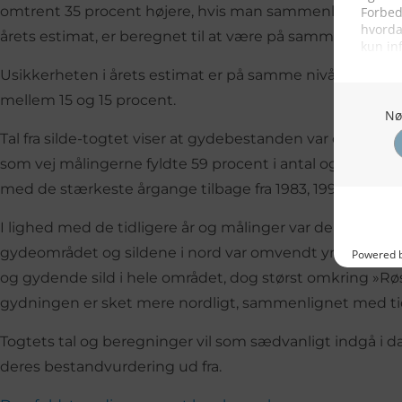
omtrent 35 procent højere, hvis man sammenlignede me
årets estimat, er beregnet til at være på samme niveau 
Usikkerheten i årets estimat er på samme nivå som i fj
mellem 15 og 15 procent.
Tal fra silde-togtet viser at gydebestanden var dominer
som vej målingerne fyldte 59 procent i antal og 48 proce
med de stærkeste årgange tilbage fra 1983, 1991 og 2002
I lighed med de tidligere år og målinger var de fleste sil
gydeområdet og sildene i nord var omvendt yngre. Lig
og gydende sild i hele området, dog størst omkring »Røs
gydningen er sket mere nordligt, sammenlignet med tid
Togtets tal og beregninger vil som sædvanligt indgå 
deres bestandvurdering ud fra.