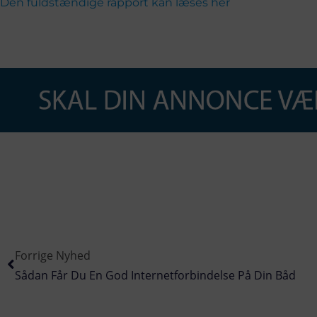
Den fuldstændige rapport kan læses her
Forrige Nyhed
Sådan Får Du En God Internetforbindelse På Din Båd