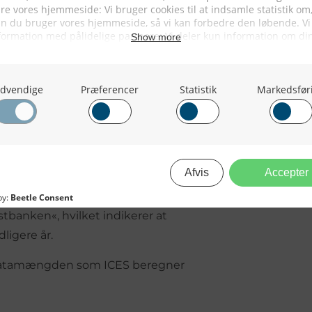
d sidste års togt. Usikkerheden i
som sidst år
or, dog med en fejlmargen på
et af femåringer (2016 årgangen)
nt i vægt. Hvilket er på niveau
.
d ældre i den sydlige del af
eledes blev der observeret modne
tbanken«, hvilket indikerer at
ligere år.
i datamængden som ICES beregner