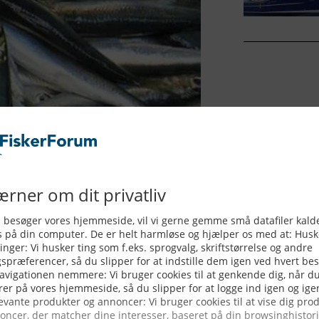
ebruar 2021 blev gydefelterne, fra
nd akustisk med de indlejede
3 procent højere, og antallet