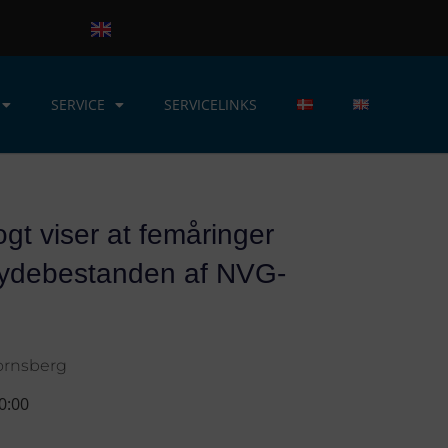
SERVICE
SERVICELINKS
ogt viser at femåringer
gydebestanden af NVG-
Tornsberg
0:00