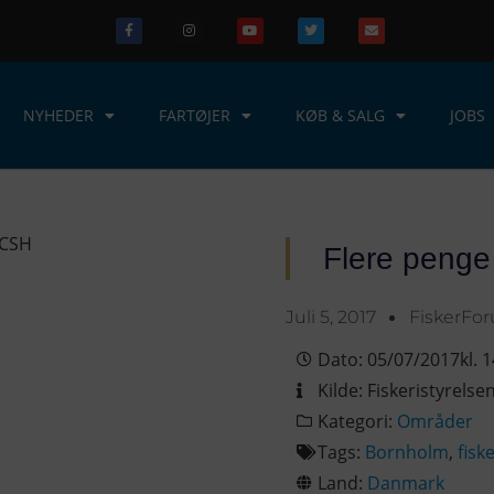
NYHEDER
FARTØJER
KØB & SALG
JOBS
Flere penge t
Juli 5, 2017
FiskerFo
Dato:
05/07/2017
kl.
1
Kilde:
Fiskeristyrelse
Kategori:
Områder
Tags:
Bornholm
,
fisk
Land:
Danmark