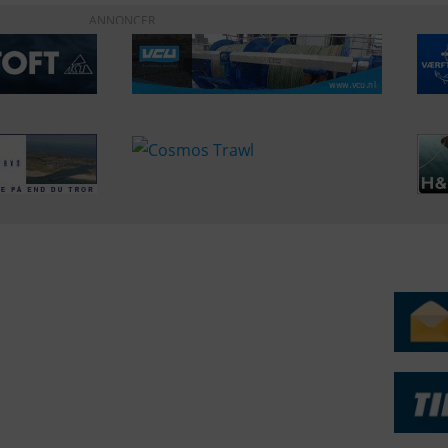
ANNONCER
ERVICE
NYHEDSARKIV
NYHE
rtøjer - Skibsdatabase
2026
b & Salg
2025
yrebørs
2024
iepriser
2023
skepriser
2022
kta om Fisk
2022