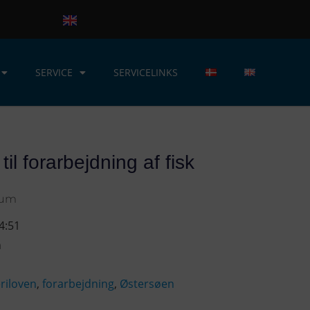
SERVICE
SERVICELINKS
il forarbejdning af fisk
rum
4:51
n
eriloven
,
forarbejdning
,
Østersøen