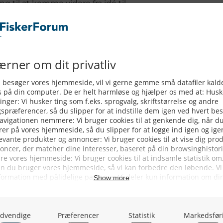
ng til at komme videre fra idé til
bejdelse af ansøgninger.
tlf. 33 95 80 00 eller sende en e-