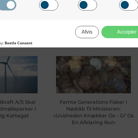
Kompensationsmidler Fratages
dkraft A/S Skal
Femte Generations Fisker I
dmølleparker I
Nødråb Til Ministeren:
Og Kattegat
»Uvisheden Knækker Os – Gi’ Os
En Afklaring Nu!«