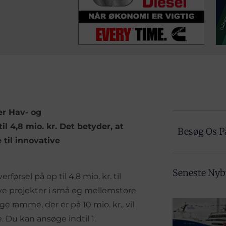
r Hav- og
 4,8 mio. kr. Det betyder, at
Besøg Os P
til innovative
Seneste Ny
ørsel på op til 4,8 mio. kr. til
ive projekter i små og mellemstore
 ramme, der er på 10 mio. kr., vil
 Du kan ansøge indtil 1.