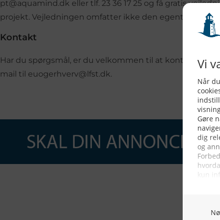
pt@aquamind.dk eller tlf. 23 36 17 25 og få gratis vejledni
projekt. Vejledningen omfatter ikke den egentlige udar
Kontakt
Har du spørgsmål, er du velkommen til at kontakte os på 
mail til euogerhverv@lfst.dk.