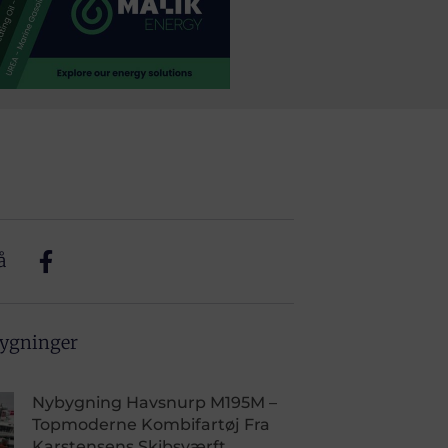
å
bygninger
Nybygning Havsnurp M195M –
Topmoderne Kombifartøj Fra
Karstensens Skibsværft