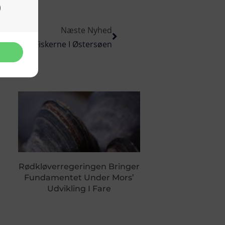
Næste Nyhed
 Torske-Fiskerne I Østersøen
Rødkløverregeringen Bringer
Fundamentet Under Mors’
Udvikling I Fare