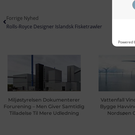
Forrige Nyhed
Rolls-Royce Designer Islandsk Fisketrawler
Miljøstyrelsen Dokumenterer
Vattenfall Vin
Forurening – Men Giver Samtidig
Bygge Havvin
Tilladelse Til Mere Udledning
Nordsøen 