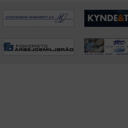
KONTAKTINFO
NYHEDER
S
Seneste Nyheder
Fa
+45 60 22 09 46
Nordiske Nyheder
Kø
info@fiskerforum.dk
Nybygninger
H
Nyhedsservice
Ol
Otto Pedersvej 1
Tip en Nyhed
Fi
6960 Hvide Sande
News in English
Fa
Danmark