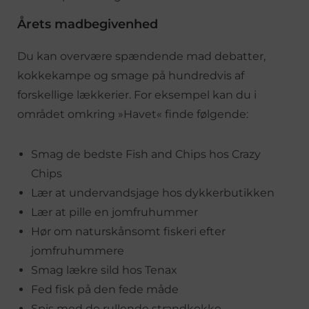
Årets madbegivenhed
Du kan overvære spændende mad debatter,
kokkekampe og smage på hundredvis af
forskellige lækkerier. For eksempel kan du i
området omkring »Havet« finde følgende:
Smag de bedste Fish and Chips hos Crazy
Chips
Lær at undervandsjage hos dykkerbutikken
Lær at pille en jomfruhummer
Hør om naturskånsomt fiskeri efter
jomfruhummere
Smag lækre sild hos Tenax
Fed fisk på den fede måde
Spis med de rullende strandkokke