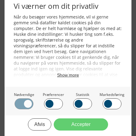
Alle billeder, tekster og data på FiskerForum er beskyttet af dansk
lov om ophavsret. Alle rettigheder tilhører eller varetages af
FiskerForum.dk på vegne af de tilknyttede fotografer. Det er ikke
tilladt at kopiere eller bruge tekster, data eller billeder fra
FiskerForum uden tilladelse. © 20026 -
Webdesign by
ApolloMedia
Handelsbetingelser
Cookie & Privatlivspolitik