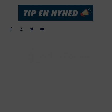
Alle billeder, tekster og data på FiskerForum er beskyttet af dansk
lov om ophavsret. Alle rettigheder tilhører eller varetages af
FiskerForum.dk på vegne af de tilknyttede fotografer. Det er ikke
tilladt at kopiere eller bruge tekster, data eller billeder fra
FiskerForum uden tilladelse. © 20026 -
Webdesign by
ApolloMedia