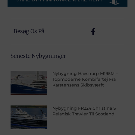
Besøg Os På
Seneste Nybygninger
Nybygning Havsnurp M195M –
Topmoderne Kombifartøj Fra
Karstensens Skibsværft
Nybygning FR224 Christina S
Pelagisk Trawler Til Scotland