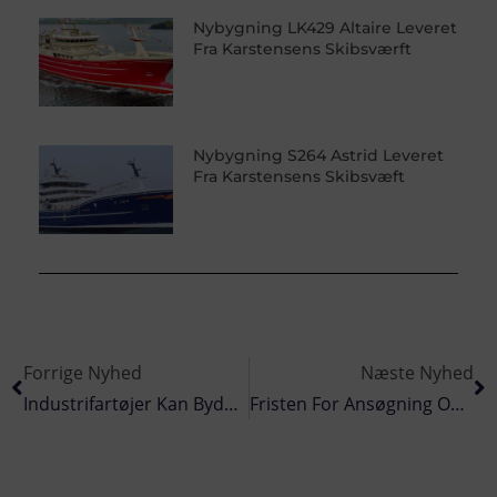
Nybygning LK429 Altaire Leveret
Fra Karstensens Skibsværft
Nybygning S264 Astrid Leveret
Fra Karstensens Skibsvæft
Forrige Nyhed
Næste Nyhed
Industrifartøjer Kan Byde Ind På Et Tobis-Mærkningsprojekt
Fristen For Ansøgning Om Lånefisk Er Forlænget Endnu En Gang