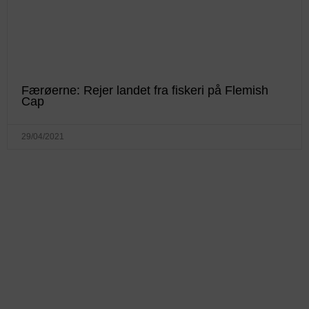
Færøerne: Rejer landet fra fiskeri på Flemish
Cap
29/04/2021
KONTAKTINFO
+45 60 22 09 46
info@fiskerforum.dk
Otto Pedersvej 1
6960 Hvide Sande
Danmark