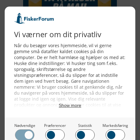
Alle billeder, tekster og data på FiskerForum er beskyttet af dansk
lov om ophavsret. Alle rettigheder tilhører eller varetages af
FiskerForum.dk på vegne af de tilknyttede fotografer. Det er ikke
tilladt at kopiere eller bruge tekster, data eller billeder fra
FiskerForum uden tilladelse. © 20026 -