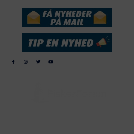
Alle billeder, tekster og data på FiskerForum er beskyttet af dansk
lov om ophavsret. Alle rettigheder tilhører eller varetages af
FiskerForum.dk på vegne af de tilknyttede fotografer. Det er ikke
tilladt at kopiere eller bruge tekster, data eller billeder fra