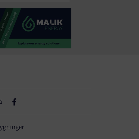
å
bygninger