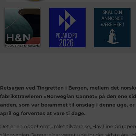
Retsagen ved Tingretten i Bergen, mellem det norsk
fabrikstrawleren »Norwegian Gannet« på den ene sid
anden, som var berammet til onsdag i denne uge, er i
april og forventes at vare ti dage.
Det er en noget omtumlet tilværelse, Hav Line Gruppens
»Norwegian Gannet« har været ude for det sidste års tid.