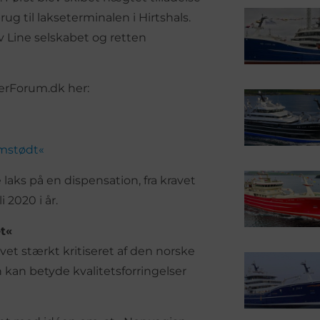
rug til lakseterminalen i Hirtshals.
v Line selskabet og retten
erForum.dk her:
omstødt«
laks på en dispensation, fra kravet
 2020 i år.
t«
vet stærkt kritiseret af den norske
an betyde kvalitetsforringelser