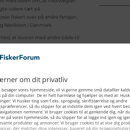
ejdet med idéen om, at »Norwegian
agte videre tæt på
se fisken over på andre fartøjer,
 og fabrikken i Danmark.
med, at leverer med andre både til
 men istedet ser han kravet fra
 som den største udfordring.
ine«, har det norske Nærings- og
n af retsagen omkring dette, så
ne-metoden«, der forklarer