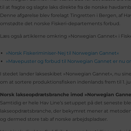
til at fragte og slagte laks direkte fra de norske havdamb
Denne afgørelse blev forelagt Tingretten i Bergen, af Ha
omstødte det norske Fiskeri-departements forbud.
Læs også artiklerne omkring »Norwegian Gannet« i Fisk
»Norsk Fiskeriminiser-Nej til Norwegian Gannet«
»Mavepuster og forbud til Norwegian Gannet er nu 
I stedet lander lakseskibet »Norwegian Gannet«, nu sine 
om at sortere produktionsfisken indenlands frem til 1. juli
Norsk lakseopdrætsbranche imod »Norwegian Ganne
Samtidig er hele Hav Line’s setuppet på det seneste ble
lakseopdrætsbranche, der bekymret mener at metoden k
og dermed store tab af norske arbejdspladser.