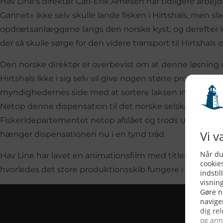
Hav Line’s direktør Carl-Erik Arnesen har tidligere arb
Gannet« ikke selv skulle lande fisken i Hirtshals, men sl
opdrætsanlæggene langs den norske kyst, og derefter los
der så skulle sørge for den videre transport til Hirtshals
Den norske direktør er overbevist om at denne løsning 
Hirtshals ikke i sig selv vil give nogen større problemer,
myndighedernes side med at sortere laksen indenlands,
Netop denne dispensation til det norske selskab »Hav L
Fiskeridepartementet netop afslået og trods udskydelse
hænger dispensationen nu i en tynd tråd.
Hav Line har lavet en animationsfilm med titlen »Hav Li
hvorledes det store produktionsskib fungere i praksis.