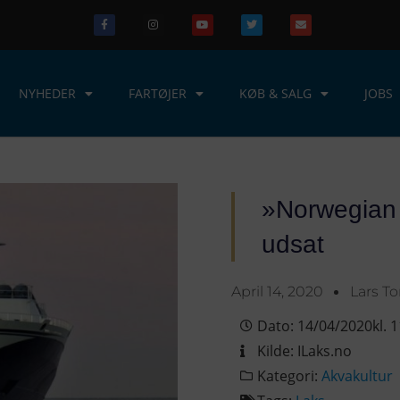
NYHEDER
FARTØJER
KØB & SALG
JOBS
»Norwegian 
udsat
April 14, 2020
Lars T
Dato:
14/04/2020
kl.
1
Kilde:
ILaks.no
Kategori:
Akvakultur