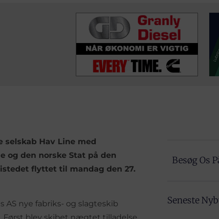
e selskab Hav Line med
e og den norske Stat på den
Besøg Os P
stedet flyttet til mandag den 27.
Seneste Ny
 AS nye fabriks- og slagteskib
 Først blev skibet nægtet tilladelse