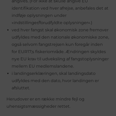
angives. (For ikke at skulle angive EU
identifikation ved hver afrejse, anbefales det at
indføje oplysningen under
»indstillinger/forudfyldte oplysninger«.)
ved hver fangst skal økonomisk zone fremover
udfyldes med den nationale økonomiske zone,
også selvom fangstrejsen kun foregår inden
for EUR17;s fiskeriområde. Ændringen skyldes
nye EU krav til udveksling af fangstoplysninger
mellem EU medlemslandene.
i landingserklæringen, skal landingsdato
udfyldes med den dato, hvor landingen er
afsluttet.
Herudover er en række mindre fejl og
uhensigtsmæssigheder rettet.