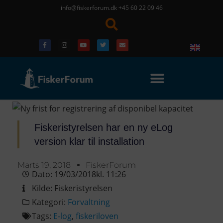
info@fiskerforum.dk
+45 60 22 09 46
Fiskeristyrelsen har en ny eLog
version klar til installation
Marts 19, 2018
FiskerForum
Dato:
19/03/2018
kl.
11:26
Kilde:
Fiskeristyrelsen
Kategori:
Forvaltning
Tags:
E-log
,
fiskeriloven