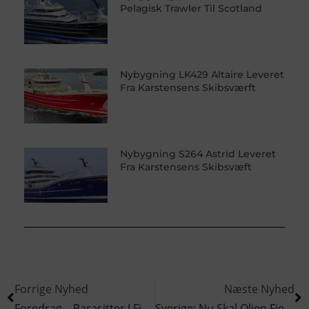
Pelagisk Trawler Til Scotland
Nybygning LK429 Altaire Leveret
Fra Karstensens Skibsværft
Nybygning S264 Astrid Leveret
Fra Karstensens Skibsvæft
Forrige Nyhed
Næste Nyhed
Foredrag – Parasitter I Fisk, Er Det Farligt
Sverige: Nu Skal Olien Fjernes Fra Gamle Skibsvrag