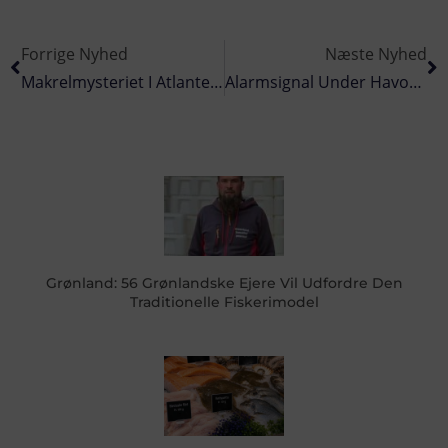
Forrige Nyhed
Næste Nyhed
Makrelmysteriet I Atlanten: Nej, Historisk Opjustering Betyder Ikke, At Vi Kan Fiske Løs Nu
Alarmsignal Under Havoverfladen: Europas Vigtigste Undervandsenge Forsvinder I Lyntempo
Grønland: 56 Grønlandske Ejere Vil Udfordre Den
Traditionelle Fiskerimodel