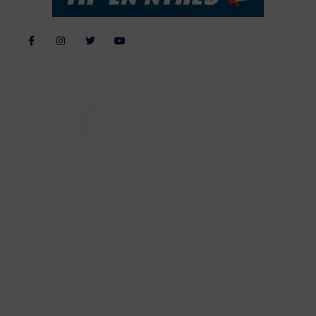
Alle billeder, tekster og data på FiskerForum er beskyttet af dansk
lov om ophavsret. Alle rettigheder tilhører eller varetages af
FiskerForum.dk på vegne af de tilknyttede fotografer. Det er ikke
tilladt at kopiere eller bruge tekster, data eller billeder fra
FiskerForum uden tilladelse. © 20026 -
Webdesign by
ApolloMedia
Handelsbetingelser
Cookie & Privatlivspolitik