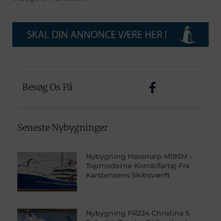
Besøg Os På
Seneste Nybygninger
Nybygning Havsnurp M195M –
Topmoderne Kombifartøj Fra
Karstensens Skibsværft
Nybygning FR224 Christina S