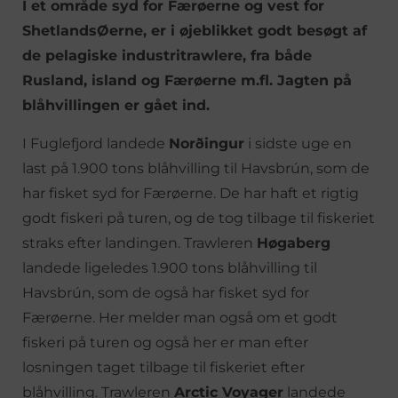
I et område syd for Færøerne og vest for
ShetlandsØerne, er i øjeblikket godt besøgt af
de pelagiske industritrawlere, fra både
Rusland, island og Færøerne m.fl. Jagten på
blåhvillingen er gået ind.
I Fuglefjord landede
Norðingur
i sidste uge en
last på 1.900 tons blåhvilling til Havsbrún, som de
har fisket syd for Færøerne. De har haft et rigtig
godt fiskeri på turen, og de tog tilbage til fiskeriet
straks efter landingen. Trawleren
Høgaberg
landede ligeledes 1.900 tons blåhvilling til
Havsbrún, som de også har fisket syd for
Færøerne. Her melder man også om et godt
fiskeri på turen og også her er man efter
losningen taget tilbage til fiskeriet efter
blåhvilling. Trawleren
Arctic Voyager
landede