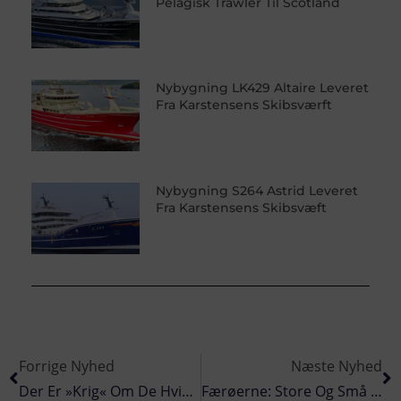
Pelagisk Trawler Til Scotland
Nybygning LK429 Altaire Leveret
Fra Karstensens Skibsværft
Nybygning S264 Astrid Leveret
Fra Karstensens Skibsvæft
Forrige Nyhed
Næste Nyhed
Der Er »krig« Om De Hvide Hjerteformede Skaller I Limfjorden
Færøerne: Store Og Små Fartøjer Lander Torsk På Færøerne