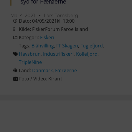
syd for Færøerne
Maj 4, 2021
Lars Tornsberg
Dato:
04/05/2021
kl.
13:00
Kilde:
FiskerForum Faroe Island
Kategori:
Fiskeri
Tags:
Blåhvilling
,
FF Skagen
,
Fuglefjord
,
Havsbrun
,
Industrifiskeri
,
Kollefjord
,
TripleNine
Land:
Danmark
,
Færøerne
Foto / Video:
Kiran J