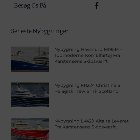
Besøg Os På
Seneste Nybygninger
Nybygning Havsnurp M195M –
Topmoderne Kombifartøj Fra
Karstensens Skibsværft
Nybygning FR224 Christina S
Pelagisk Trawler Til Scotland
Nybygning LK429 Altaire Leveret
Fra Karstensens Skibsværft