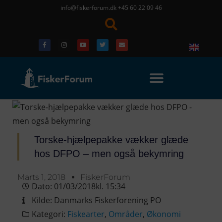
info@fiskerforum.dk
+45 60 22 09 46
Torske-hjælpepakke vækker glæde
hos DFPO – men også bekymring
Marts 1, 2018
FiskerForum
Dato:
01/03/2018
kl.
15:34
Kilde:
Danmarks Fiskerforening PO
Kategori:
Fiskearter
,
Områder
,
Økonomi