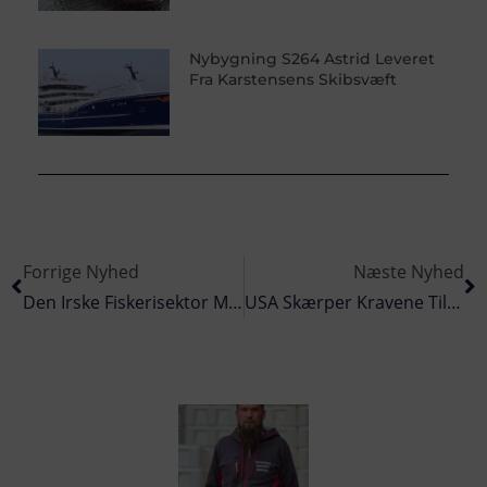
Nybygning S264 Astrid Leveret
Fra Karstensens Skibsvæft
Forrige Nyhed
Næste Nyhed
Den Irske Fiskerisektor Mødes I Galway Den 2. Og 3 Marts
USA Skærper Kravene Til Importen Af Pangasius