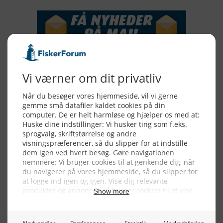
Alle billeder, tekster og data på FiskerForum er beskyttet af dansk
lov om ophavsret. Alle rettigheder tilhører eller varetages af
FiskerForum.dk på vegne af de tilknyttede fotografer. Det er ikke
tilladt at kopiere eller bruge tekster, data eller billeder fra
FiskerForum uden tilladelse. © 20026 -