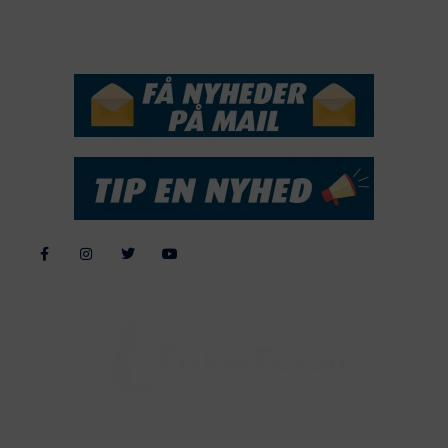
NYHEDSSERVICE
Alle billeder, tekster og data på FiskerForum er beskyttet af dansk
lov om ophavsret. Alle rettigheder tilhører eller varetages af