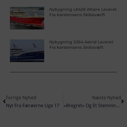
Nybygning LK429 Altaire Leveret
Fra Karstensens Skibsværft
Nybygning S264 Astrid Leveret
Fra Karstensens Skibsvæft
Forrige Nyhed
Næste Nyhed
Nyt Fra Færøerne Uge 17
»Bregret« Og Et Stemningsskifte Er Måske På Vej I Storbritannien