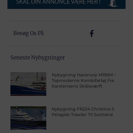
Besøg Os På
Seneste Nybygninger
Nybygning Havsnurp M195M –
Topmoderne Kombifartøj Fra
Karstensens Skibsværft
Nybygning FR224 Christina S
Pelagisk Trawler Til Scotland