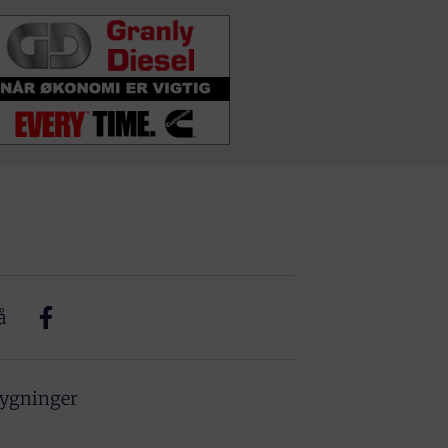
å
bygninger