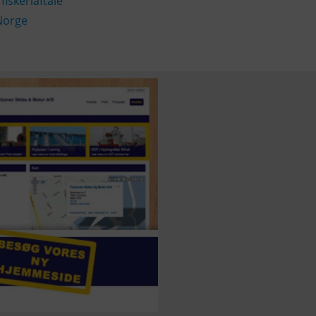
,
fiskeriaftale
Norge