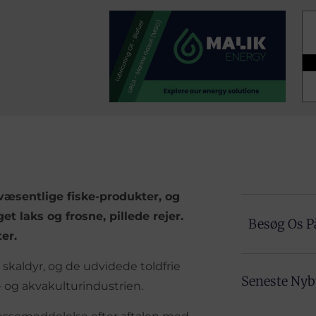
r væsentlige fiske-produkter, og
t laks og frosne, pillede rejer.
Besøg Os P
er.
skaldyr, og de udvidede toldfrie
Seneste Ny
- og akvakulturindustrien.