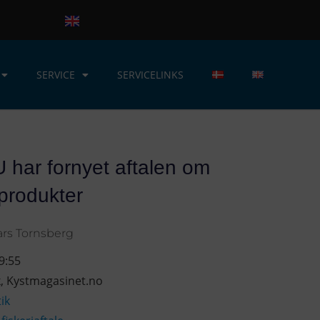
SERVICE
SERVICELINKS
 har fornyet aftalen om
produkter
ars Tornsberg
9:55
k
,
Kystmagasinet.no
tik