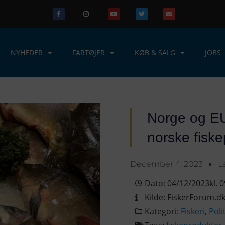
NYHEDER
FARTØJER
KØB & SALG
JOBS
Norge og EU
norske fiske
December 4, 2023
L
Dato:
04/12/2023
kl.
0
Kilde:
FiskerForum.d
Kategori:
Fiskeri
,
Poli