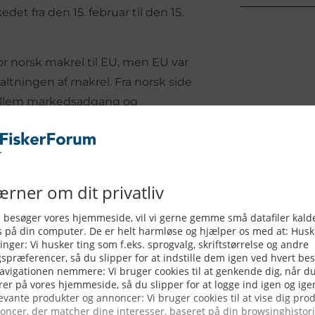
det fra den 15. februar til den 15.
 norsk makrel til EU, men EU var
valtningen af makrel. Fra norsk side
 mellem markedsadgang og
eri- og havminister Cecilie Myrseth.
r hensigtsmæssigt at blande
ssourcestyring. Ressourcestyring
ske forhold og årlige svingninger.
lt fra 1. maj 2021, fordeles over
 i, at den faktiske størrelse af
dlet. Hvis de toldfrie importkvoter
en resterende mængde eksporteres i