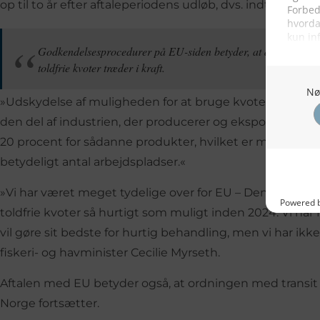
op til to år efter aftaleperiodens udløb, dvs. indtil den 30.
Godkendelsesprocedurer på EU-siden betyder, at der vil gå nog
toldfrie kvoter træder i kraft.
»Udskydelse af muligheden for at bruge kvoterne indtil 
den del af industrien, der producerer og eksporterer halv
20 procent for sådanne produkter, hvilket er meget udf
betydeligt antal arbejdspladser.«
»Vi har været meget tydelige over for EU – Den norske in
toldfrie kvoter så hurtigt som muligt inden 2024. Vi ha
vil gøre sit bedste for hurtig behandling, men vi har ikk
fiskeri- og havminister Cecilie Myrseth.
Aftalen med EU betyder også, at ordningen med transit
Norge fortsætter.