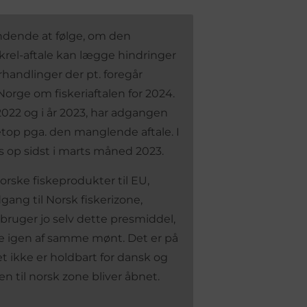
ndende at følge, om den
el-aftale kan lægge hindringer
orhandlinger der pt. foregår
rge om fiskeriaftalen for 2024.
2022 og i år 2023, har adgangen
netop pga. den manglende aftale. I
tes op sidst i marts måned 2023.
rske fiskeprodukter til EU,
ang til Norsk fiskerizone,
ruger jo selv dette presmiddel,
ive igen af samme mønt. Det er på
ikke er holdbart for dansk og
en til norsk zone bliver åbnet.