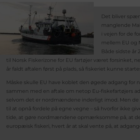
Det bliver spæ
manglende Makr
i vejen for de f
mellem EU og No
Både sidste år 
til Norsk Fiskerizone for EU fartøjer været forsinket, 
år faldt aftalen først på plads, så fiskeriet kunne star
Måske skulle EU have koblet den øgede adgang for no
sammen med en aftale om netop Eu-fiskefartøjers adg
selvom det er nordmændene inderligt imod. Men de b
til at opnå fordele på egne vegne – så hvorfor ikke g
tide, at gøre nordmændene opmærksomme på, at det 
europæisk fiskeri, hvert år at skal vente på, at adgang