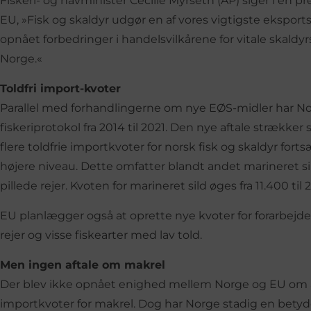
Fiskeri- og havminister Cecilie Myrseth (AP) siger i en 
EU, »Fisk og skaldyr udgør en af vores vigtigste eksport
opnået forbedringer i handelsvilkårene for vitale skaldy
Norge.«
Toldfri import-kvoter
Parallel med forhandlingerne om nye EØS-midler har No
fiskeriprotokol fra 2014 til 2021. Den nye aftale strækker 
flere toldfrie importkvoter for norsk fisk og skaldyr fo
højere niveau. Dette omfatter blandt andet marineret sild,
pillede rejer. Kvoten for marineret sild øges fra 11.400 til
EU planlægger også at oprette nye kvoter for forarbejdet 
rejer og visse fiskearter med lav told.
Men ingen aftale om makrel
Der blev ikke opnået enighed mellem Norge og EU om a
importkvoter for makrel. Dog har Norge stadig en betyd