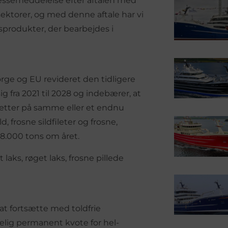
pressemeddelelse efter aftalen med
sektorer, og med denne aftale har vi
rsprodukter, der bearbejdes i
rge og EU revideret den tidligere
sig fra 2021 til 2028 og indebærer, at
rtsætter på samme eller et endnu
 frosne sildfileter og frosne,
 28.000 tons om året.
laks, røget laks, frosne pillede
t fortsætte med toldfrie
elig permanent kvote for hel-