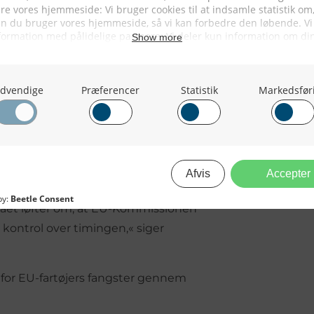
 april 2030.
et tid, før de
ind i 2024 udgør en udfordring for
fabrikata af sild. Tolden når op på
ordrende og kan påvirke et
dustri skal have adgang til de
r fået løfter om, at EU-Kommissionen
e kontrol over timingen,« siger
 for EU-fartøjers fangster gennem