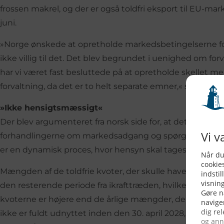
frossen makrel, og der er også toldfri eksport til EU-marke
juni.
»Norge ønskede at opretholde markedsbetingelserne for
ikke villig til det. Det blev begrundet i uenighed om for
har vi været fast besluttede på at opretholde skellet
forvaltning, da det er to helt separate emner,« siger fisk
»Ikke hensigtsmæssigt«
Der blev argumenteret fra norsk side for, at det ikke e
forhandlingerne om markedsadgang og spørgsmål om re
er en dynamisk proces, hvor hensyn skal tages til biologi
Mængden af de toldfrie kvoter, der skulle have været tilde
den resterende periode fra ikrafttræden, hvilket resulterer
kvoterne er højere end de årlige mængder, der er forhan
ikke er fuldt udnyttet inden den 30. april 2028, kan d