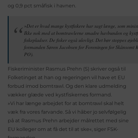
og 0,9 pct småfisk i havnen.
»Det er hvad mange kystfiskere har sagt længe, som minist
Ikke nok med at bomtrawlerne smadre havbunden og kystf
fiskepladser. De fisker også ulovligt. Det bør stoppes øjebli
formanden Søren Jacobsen for Foreningen for Skånsomt Ky
PO).
Fiskeriminister Rasmus Prehn (S) skriver også til
Folketinget at han og regeringen vil have et EU
forbud imod bomtrawl. Og den klare udmelding
vækker glæde ved kystfiskernes formand.
»Vi har længe arbejdet for at bomtrawl skal helt
væk fra vores farvande. Så vi håber jo selvfølgelig
på at Rasmus Prehn arbejder målrettet med sine
EU kolleger om at få det til at ske«, siger FSK-
formanden.