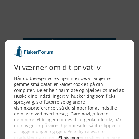
2015
NYHEDSSERVICE
Alle billeder, tekster og data på FiskerForum er beskyttet af dansk
lov om ophavsret. Alle rettigheder tilhører eller varetages af