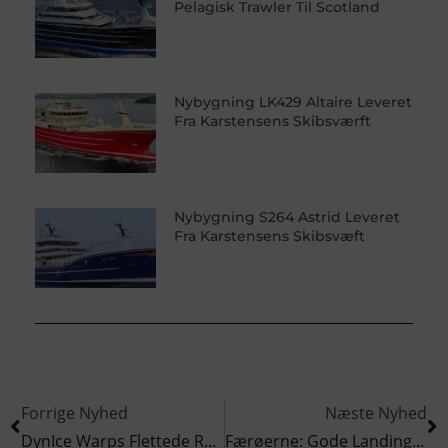
Pelagisk Trawler Til Scotland
Nybygning LK429 Altaire Leveret
Fra Karstensens Skibsværft
Nybygning S264 Astrid Leveret
Fra Karstensens Skibsvæft
Forrige Nyhed
Næste Nyhed
DynIce Warps Flettede Reb Holder Fem Gange Længere End Stålwire
Færøerne: Gode Landinger På Streymoy, Trods Maskinproblemer For En Enkelt