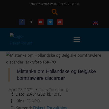
info@fiskerforum.dk
+45 60 22 09 46
Mistanke om Hollandske og Belgiske
bomtrawlere discarder
April 23, 2021
Lars Tornsberg
Dato:
23/04/2021
kl.
13:15
Kilde:
FSK-PO
Kategori:
Fiskeri
,
Forvaltning