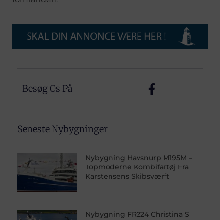
Besøg Os På
Seneste Nybygninger
Nybygning Havsnurp M195M –
Topmoderne Kombifartøj Fra
Karstensens Skibsværft
Nybygning FR224 Christina S