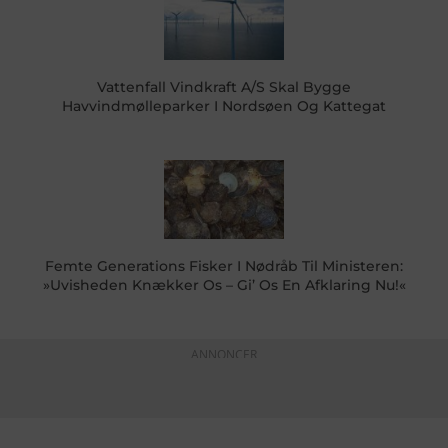
Vattenfall Vindkraft A/S Skal Bygge
Havvindmølleparker I Nordsøen Og Kattegat
Femte Generations Fisker I Nødråb Til Ministeren:
»Uvisheden Knækker Os – Gi’ Os En Afklaring Nu!«
ANNONCER