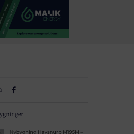
å
bygninger
Nybygning Havsnurp M195M –