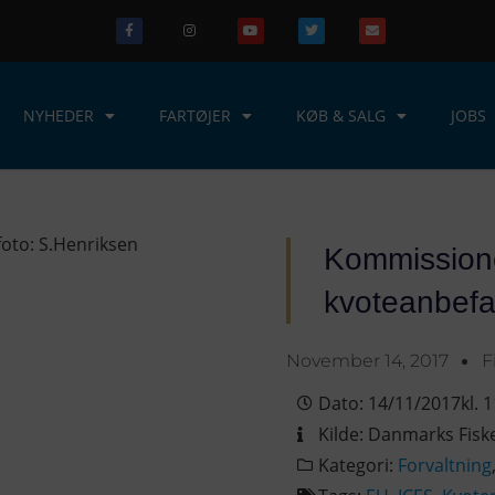
NYHEDER
FARTØJER
KØB & SALG
JOBS
Kommissione
kvoteanbefa
November 14, 2017
F
Dato:
14/11/2017
kl.
1
Kilde:
Danmarks Fisk
Kategori:
Forvaltning