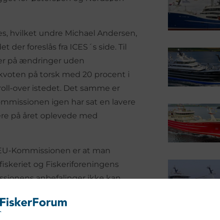
tes, hvilket undre Michael Andersen,
der foreslås fra ICES´s side. Til
ler på ændringer uden
voten på torsk med 20 procent i
oll-over istedet. Det samme er
ommissionen igen har sat en lavere
ere på året oplevede med
l EU-Kommissionen er at man
iskeriet og Fiskeriforeningens
ssionens anbefalinger ikke kan
komme med en fornuftig forklaring