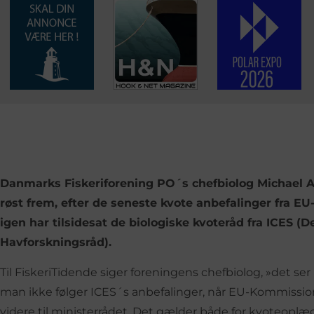
Danmarks Fiskeriforening PO´s chefbiolog Michael A
røst frem, efter de seneste kvote anbefalinger fra E
igen har tilsidesat de biologiske kvoteråd fra ICES (D
Havforskningsråd).
Til FiskeriTidende siger foreningens chefbiolog, »det ser ud
man ikke følger ICES´s anbefalinger, når EU-Kommissio
videre til ministerrådet. Det gælder både for kvoteopl