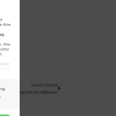
Næste Nyhed
sk Usikkerhed Om EU-Millioner