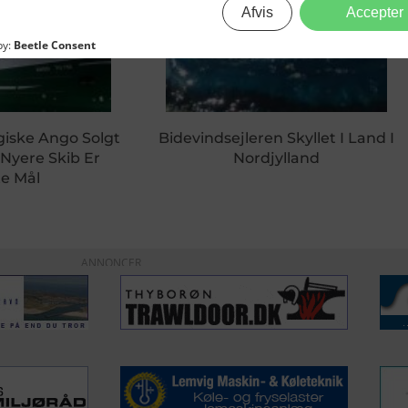
giske Ango Solgt
Bidevindsejleren Skyllet I Land I
 Nyere Skib Er
Nordjylland
e Mål
ANNONCER