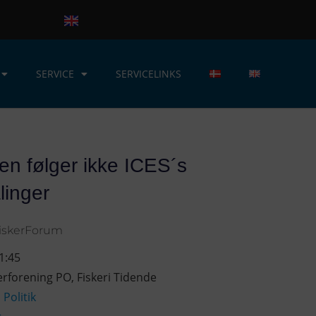
SERVICE
SERVICELINKS
n følger ikke ICES´s
linger
iskerForum
1:45
erforening PO
,
Fiskeri Tidende
,
Politik