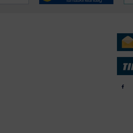
ERVICE
NYHEDSARKIV
NYHE
rtøjer - Skibsdatabase
2026
b & Salg
2025
yrebørs
2024
iepriser
2023
skepriser
2022
kta om Fisk
2022
dieinformation
2021
2020
2019
2018
2017
2016
2015