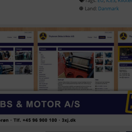
Tags:
EU
,
ICES
,
Kvote
Land:
Danmark