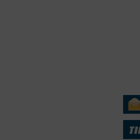
erForum er beskyttet af dansk lov om ophavsret. Alle rettigheder
.dk på vegne af de tilknyttede fotografer. Det er ikke tilladt at
r billeder fra FiskerForum uden tilladelse. © 20026 -
H
ERVICE
NYHEDSARKIV
NYHE
rtøjer - Skibsdatabase
2026
b & Salg
2025
yrebørs
2024
iepriser
2023
skepriser
2022