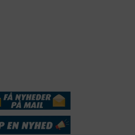
Webdesign by
ApolloMedia
andelsbetingelser
Cookie & Privatlivspolitik
DSSERVICE