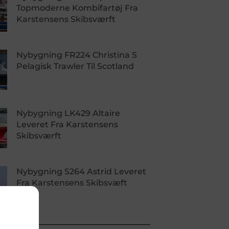
Topmoderne Kombifartøj Fra
Karstensens Skibsværft
Nybygning FR224 Christina S
Pelagisk Trawler Til Scotland
Nybygning LK429 Altaire
Leveret Fra Karstensens
Skibsværft
Nybygning S264 Astrid Leveret
Fra Karstensens Skibsvæft