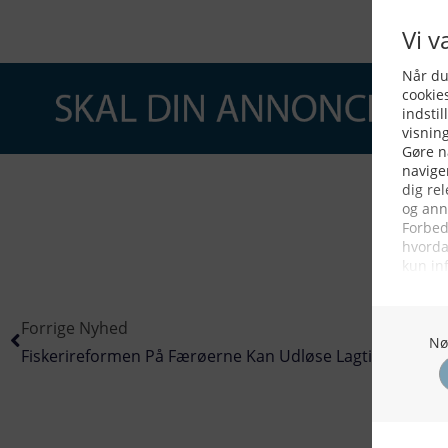
Forrige Nyhed
Fiskerireformen På Færøerne Kan Udløse Lagtingsvalg