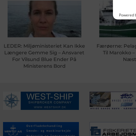
LEDER: Miljøministeriet Kan Ikke
Færøerne: Pela
Længere Gemme Sig – Ansvaret
Til Marokko –
For Vilsund Blue Ender På
Næst
Ministerens Bord