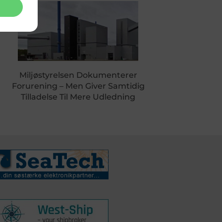
Miljøstyrelsen Dokumenterer
Forurening – Men Giver Samtidig
Tilladelse Til Mere Udledning