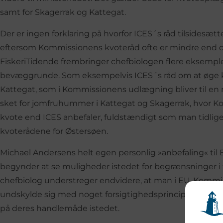
samt for Skagerrak og Kattegat.
Der er ingen forklaring på hvorfor ICES´s råd tilsidesæt
eftersom Kommissionens kvoteråd ofte er mindre end det 
FiskeriTidende frembringer chefbiologen flere eksemp
bevæggrunde. Som eksempelvis ICES´s råd om at øge k
Kattegat, som i Kommissionens udlægning bliver til en r
sket for jomfruhummer i Kattegat og Skagerrak, hvor K
kvote end ICES anbefaler, fuldstændigt som man tidlig
kvoterådene for Østersøen.
Michael Andersens helt egen personlig »anbefaling« ti
begynder at se muligheder istedet for begrænsninger i f
chefbiolog understreger endvidere, at man i EU-Kommi
undskylde sig med noget forsigtighedsprincip. De bør 
på deres handlemåde istedet.