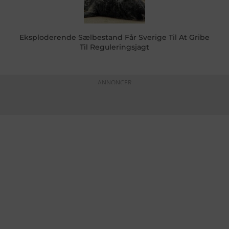
Eksploderende Sælbestand Får Sverige Til At Gribe
Til Reguleringsjagt
ANNONCER
KONTAKTINFO
+45 60 22 09 46
info@fiskerforum.dk
Otto Pedersvej 1
6960 Hvide Sande
Danmark