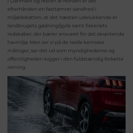
I Danmark og resten af Norden er det
efterhånden en fasttømret sandhed i
miljødebatten, at det næsten udelukkende er
landbrugets gødning/gylle samt fiskeriets
redskaber, der bærer ansvaret for det skrantende
havmiljø. Men ser vi på de reelle kemiske
målinger, ser det ud som myndighederne og
offentligheden kigger i den fuldstændig forkerte
retning.