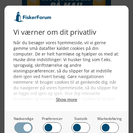
Alle billeder, tekster og data på FiskerForum er beskyttet af dansk
lov om ophavsret. Alle rettigheder tilhører eller varetages af
FiskerForum.dk på vegne af de tilknyttede fotografer. Det er ikke
tilladt at kopiere eller bruge tekster, data eller billeder fra
FiskerForum uden tilladelse. © 20026 -