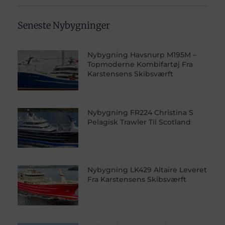
Seneste Nybygninger
Nybygning Havsnurp M195M –
Topmoderne Kombifartøj Fra
Karstensens Skibsværft
Nybygning FR224 Christina S
Pelagisk Trawler Til Scotland
Nybygning LK429 Altaire Leveret
Fra Karstensens Skibsværft