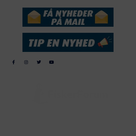
Alle billeder, tekster og data på FiskerForum er beskyttet af dansk
lov om ophavsret. Alle rettigheder tilhører eller varetages af
FiskerForum.dk på vegne af de tilknyttede fotografer. Det er ikke
tilladt at kopiere eller bruge tekster, data eller billeder fra