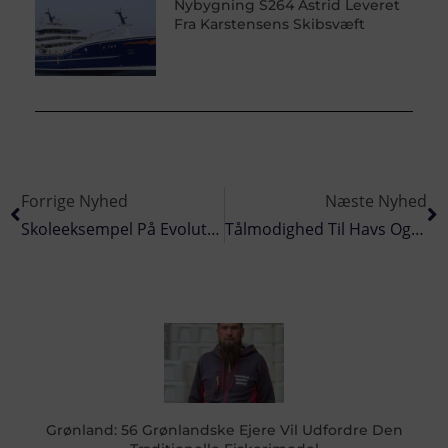
Nybygning S264 Astrid Leveret
Fra Karstensens Skibsvæft
Forrige Nyhed
Næste Nyhed
Skoleeksempel På Evolution: Sådan Blev Østersøsilden Til Et Evolutionært Mirakel
Tålmodighed Til Havs Og Ved Skærmen: Hvad Fiskere Og Casinospillere Har Til Fælles
Grønland: 56 Grønlandske Ejere Vil Udfordre Den