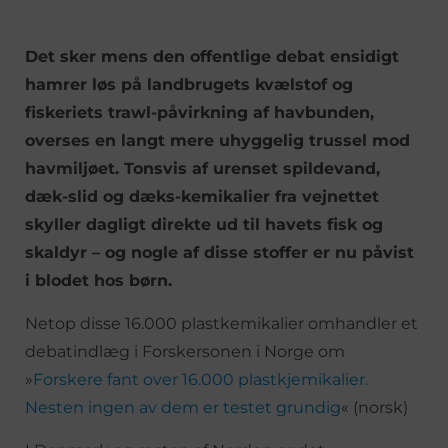
Det sker mens den offentlige debat ensidigt
hamrer løs på landbrugets kvælstof og
fiskeriets trawl-påvirkning af havbunden,
overses en langt mere uhyggelig trussel mod
havmiljøet. Tonsvis af urenset spildevand,
dæk-slid og dæks-kemikalier fra vejnettet
skyller dagligt direkte ud til havets fisk og
skaldyr – og nogle af disse stoffer er nu påvist
i blodet hos børn.
Netop disse 16.000 plastkemikalier omhandler et
debatindlæg i Forskersonen i Norge om
»
Forskere fant over 16.000 plast­kjemikalier.
Nesten ingen av dem er testet grundig
« (norsk)