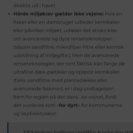
direkte ud i havet.
Hårde miljøkrav gælder ikke vejene:
Hvis en
fisker eller en dambruger udleder kemikalier
eller påvirker miljøet, udløser det straks krav
om avancerede og dyre renseteknologier
(såsom sandfiltre, mikrofiber-filtre eller kemisk
udskilning af miljøgifte.). Men de avancerede
renseteknologier, der rent faktisk kan fange de
ultrafine dæk-partikler og opløste kemikalier
(f.eks. sandfiltre med plantedække eller
avancerede faskiner), er i dag undtagelsen
frem for reglen på det dans . ke vejnet, fordi
det vurderes som »
for dyrt
« for kommunerne
og Vejdirektoratet.
NIVA-forskerne kortlægger i øjeblikket, hvordan disse stoff