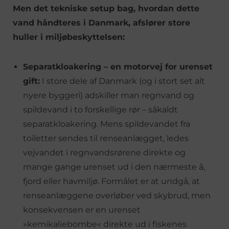
Men det tekniske setup bag, hvordan dette
vand håndteres i Danmark, afslører store
huller i miljøbeskyttelsen:
Separatkloakering – en motorvej for urenset
gift:
I store dele af Danmark (og i stort set alt
nyere byggeri) adskiller man regnvand og
spildevand i to forskellige rør – såkaldt
separatkloakering. Mens spildevandet fra
toiletter sendes til renseanlægget, ledes
vejvandet i regnvandsrørene direkte og
mange gange urenset ud i den nærmeste å,
fjord eller havmiljø. Formålet er at undgå, at
renseanlæggene overløber ved skybrud, men
konsekvensen er en urenset
»kemikaliebombe« direkte ud i fiskenes