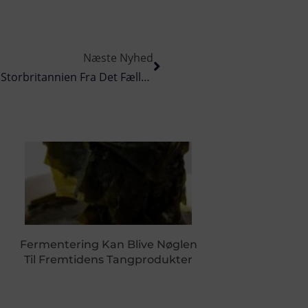
Næste Nyhed
EU-Parlamentariker Kræver Udelukkelse Af Storbritannien Fra Det Fælles EU-Marked
Fermentering Kan Blive Nøglen
Til Fremtidens Tangprodukter