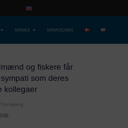
SERVICE
SERVICELINKS
mænd og fiskere får
 sympati som deres
 kollegaer
 Tornsberg
0:00
k