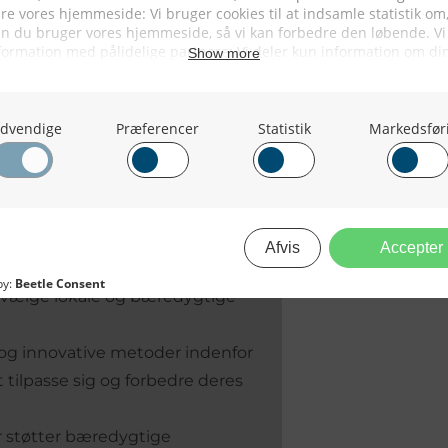
itiativer indenfor landbruget og
etoder og bevarelsen af naturlige
, fiskere og offentlige
r at skabe bedre forståelse og
og fiskeriprojekter, der har haft
ler miljøet.
ne til at støtte lokale landmænd
t vælge lokale og bæredygtige
og innovative metoder indenfor
at tilpasse sig og forbedre deres
r støtter bæredygtige