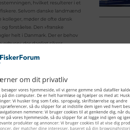
stemningen, hvilket resulterer i et
og fiskere. Selvom danske landmænd
ke kolleger, møder de ofte dansk
 og forståelse. Den »franske
gler helt i Danmark. Der er behov
e-erhverv, der dagligt sikrer
er til landets indtjening samt
stedet for udskamning, er det
lse og fremme forståelsen for
 kampagner for at øge
eriets betydning for