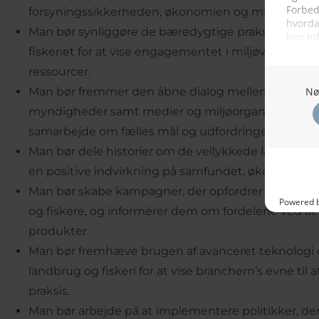
forsyningssikkerheden, økonomien og miljøet.
Man bør synliggøre de bæredygtige praksisser og in
fiskeriet for at vise engagementet i miljøvenlige m
ressourcer.
Man bør fremmer den åbne dialog mellem landmænd
myndigheder samt medier og miljøorganisationer fo
samarbejde om fælles mål og udfordringer.
Man bør dele historier om de vellykkede landbrugs- 
en positive indvirkning på samfundet, økonomien el
Man bør skabe kampagner, der opfordrer forbruger
og fiskere, og informérer dem om fordelene ved a
produkter.
Man bør fremhæve brugen af avanceret teknologi 
landbrug og fiskeri for at vise branchern’s evne til 
praksis.
Man bør arbejde på at implementere politikker, de