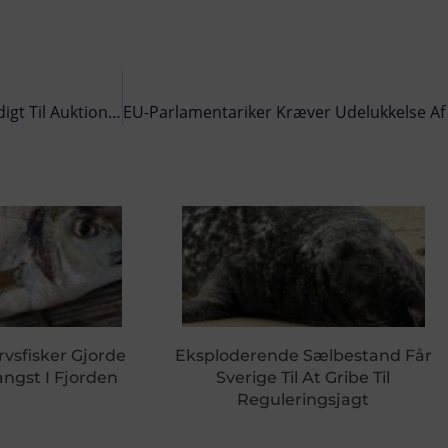
Trods Dårligt Vejr Og En Sen Losning, Nåede Fisken Rettidigt Til Auktionen
rvsfisker Gjorde
Eksploderende Sælbestand Får
ngst I Fjorden
Sverige Til At Gribe Til
Reguleringsjagt