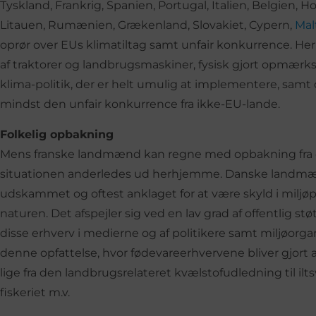
Tyskland, Frankrig, Spanien, Portugal, Italien, Belgien, Ho
Litauen, Rumænien, Grækenland, Slovakiet, Cypern,
Mal
oprør over EUs klimatiltag samt unfair konkurrence. Her
af traktorer og landbrugsmaskiner, fysisk gjort opmær
klima-politik, der er helt umulig at implementere, samt
mindst den unfair konkurrence fra ikke-EU-lande.
Folkelig opbakning
Mens franske landmænd kan regne med opbakning fra op
situationen anderledes ud herhjemme. Danske landmænd
udskammet og oftest anklaget for at være skyld i milj
naturen. Det afspejler sig ved en lav grad af offentlig stø
disse erhverv i medierne og af politikere samt miljøorga
denne opfattelse, hvor fødevareerhvervene bliver gjort 
lige fra den landbrugsrelateret kvælstofudledning til ilts
fiskeriet m.v.