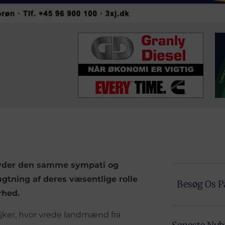
nyder den samme sympati og
agtning af deres væsentlige rolle
Besøg Os P
rhed.
jker, hvor vrede landmænd fra