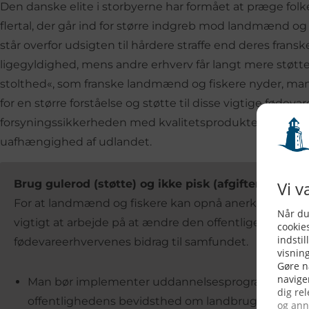
Den danske elite i storbyerne har formået at præge folke
flertal, der går ind for større indgreb mod landmænd 
står overfor udsigten til hårdere straffe end deres frans
ligegyldighed, mens andre erhverv får langt mere støtte
stolthed«, som franske landmænd og fiskere nyder, man
for en større forståelse og støtte til disse vigtige fødevar
forsyningssikkerheden med kvalitetsprodukter og bidrag
uafhængighed af udlandet.
Brug gulerod (støtte) og ikke pisk (afgifter)
For at landmænd og fiskere kan opnå anerkendelse i 
vigtigt at arbejde på at ændre den offentlige opfatte
fødevareerhvervenes bidrag til samfundet.
Man bør implementer uddannelsesprogrammer og
offentlighedens bevidsthed om landbrugets og fisk