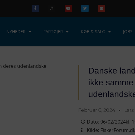
NYHEDER
FARTØJER
KØB & SALG
JOBS
Danske land
ikke samme
udenlandske
Februar 6, 2024
Lars
Dato:
06/02/2024
kl.
1
Kilde:
FiskerForum.d