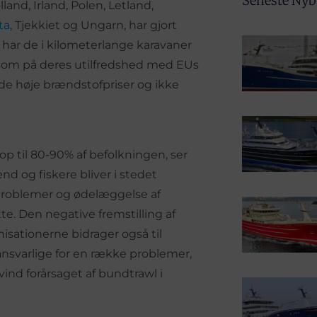
Seneste Ny
lland, Irland, Polen, Letland,
ta
, Tjekkiet og Ungarn, har gjort
 har de i kilometerlange karavaner
ksom på deres utilfredshed med EUs
 de høje brændstofpriser og ikke
 til 80-90% af befolkningen, ser
 og fiskere bliver i stedet
øproblemer og ødelæggelse af
tte. Den negative fremstilling af
nisationerne bidrager også til
ansvarlige for en række problemer,
vind forårsaget af bundtrawl i