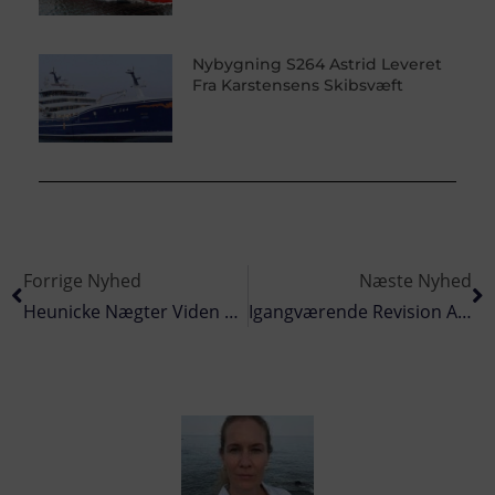
Nybygning S264 Astrid Leveret
Fra Karstensens Skibsvæft
Forrige Nyhed
Næste Nyhed
Heunicke Nægter Viden Om Havforurening – Skælder Embedsfolk Ud
Igangværende Revision Af Kemikalielovgivningen (REACH)