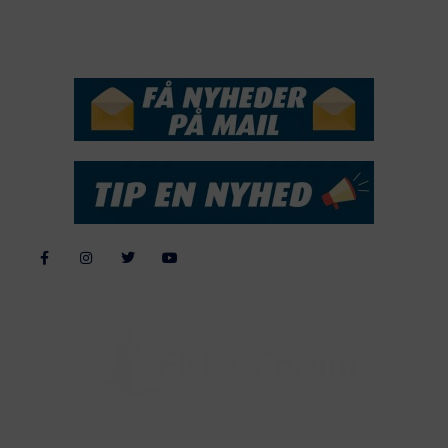
NYHEDSSERVICE
Alle billeder, tekster og data på FiskerForum er beskyttet af dansk
lov om ophavsret. Alle rettigheder tilhører eller varetages af