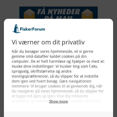
Alle billeder, tekster og data på FiskerForum er beskyttet af dansk
lov om ophavsret. Alle rettigheder tilhører eller varetages af
FiskerForum.dk på vegne af de tilknyttede fotografer. Det er ikke
tilladt at kopiere eller bruge tekster, data eller billeder fra
FiskerForum uden tilladelse. © 20026 -