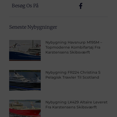
Besøg Os På
Seneste Nybygninger
Nybygning Havsnurp M195M –
Topmoderne Kombifartøj Fra
Karstensens Skibsværft
Nybygning FR224 Christina S
Pelagisk Trawler Til Scotland
Nybygning LK429 Altaire Leveret
Fra Karstensens Skibsværft