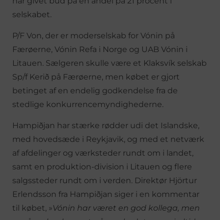
har givet bud på en andel på 21 procent i
selskabet.
P/F Von, der er moderselskab for Vónin på
Færøerne, Vónin Refa i Norge og UAB Vónin i
Litauen. Sælgeren skulle være et Klaksvík selskab
Sp/f Kerið på Færøerne, men købet er gjort
betinget af en endelig godkendelse fra de
stedlige konkurrencemyndighederne.
Hampiðjan har stærke rødder udi det Islandske,
med hovedsæde i Reykjavik, og med et netværk
af afdelinger og værksteder rundt om i landet,
samt en produktion-division i Litauen og flere
salgssteder rundt om i verden. Direktør Hjörtur
Erlendsson fra Hampiðjan siger i en kommentar
til købet, »
Vónin har været en god kollega, men