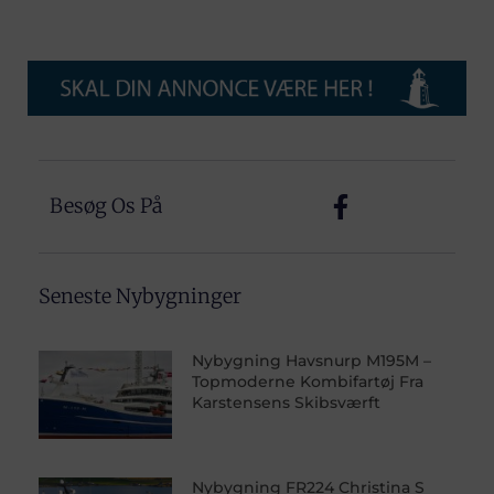
Besøg Os På
Seneste Nybygninger
Nybygning Havsnurp M195M –
Topmoderne Kombifartøj Fra
Karstensens Skibsværft
Nybygning FR224 Christina S