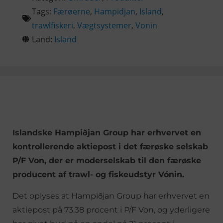
Tags:
Færøerne
,
Hampidjan
,
Island
,
trawlfiskeri
,
Vægtsystemer
,
Vonin
Land:
Island
Islandske Hampiðjan Group har erhvervet en
kontrollerende aktiepost i det færøske selskab
P/F Von, der er moderselskab til den færøske
producent af trawl- og fiskeudstyr Vónin.
Det oplyses at Hampiðjan Group har erhvervet en
aktiepost på 73,38 procent i P/F Von, og yderligere