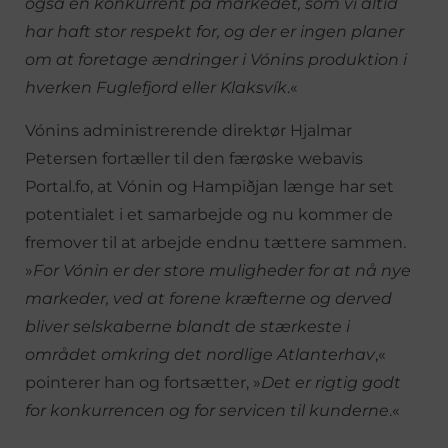
også en konkurrent på markedet, som vi altid
har haft stor respekt for, og der er ingen planer
om at foretage ændringer i Vónins produktion i
hverken Fuglefjord eller Klaksvík
.«
Vónins administrerende direktør Hjalmar
Petersen fortæller til den færøske webavis
Portal.fo, at Vónin og Hampiðjan længe har set
potentialet i et samarbejde og nu kommer de
fremover til at arbejde endnu tættere sammen.
»
For Vónin er der store muligheder for at nå nye
markeder, ved at forene kræfterne og derved
bliver selskaberne blandt de stærkeste i
området omkring det nordlige Atlanterhav
,«
pointerer han og fortsætter, »
Det er rigtig godt
for konkurrencen og for servicen til kunderne
.«