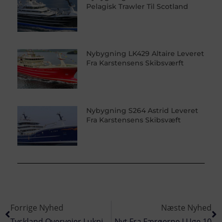
Pelagisk Trawler Til Scotland
Nybygning LK429 Altaire Leveret
Fra Karstensens Skibsværft
Nybygning S264 Astrid Leveret
Fra Karstensens Skibsvæft
Forrige Nyhed
Næste Nyhed
Tyskland Overvejer Lukning Af Fiskeområder I Nordsøen
Nyt Fra Færøerne I Uge 10