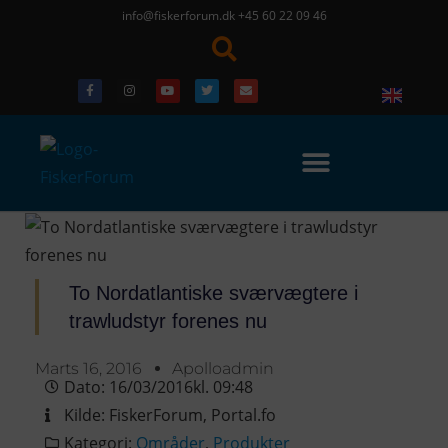
info@fiskerforum.dk
+45 60 22 09 46
To Nordatlantiske sværvægtere i
trawludstyr forenes nu
Marts 16, 2016
Apolloadmin
Dato:
16/03/2016
kl.
09:48
Kilde:
FiskerForum
,
Portal.fo
Kategori:
Områder
,
Produkter