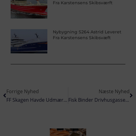
Fra Karstensens Skibsværft
Nybygning S264 Astrid Leveret
Fra Karstensens Skibsvæft
Forrige Nyhed
Næste Nyhed
FF Skagen Havde Udmærkede Råvaremængder I Første Kvartal
Fisk Binder Drivhusgasser I Havet