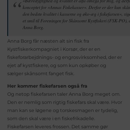
»Bæredygtighed og kvalitet er alfa omega for mig, og derfo
konceptet for »Annas Fiskekasser«. Derfor er der kun skån
den bedste kvalitet i kasserne og øko-æg i fiskefarsen«, s
et smil til Foreningen for Skånsomt Kystfiskeri (FSK-PO), 
Anna Borg.
Anna Borg får næsten alt sin fisk fra
Kystfiskerkompagniet i Korsør, der er en
fiskeforarbejdnings- og engrosvirksomhed, der er
ejet af kystfiskere, og som kun opkøber og
sælger skånsomt fanget fisk.
Her kommer fiskefarsen også fra
Og netop fiskefarsen taler Anna Borg meget om.
Den er nemlig som rigtig fiskefars skal være. Hvor
man kan se løgene og torskesmagen er tydelig,
som den skal være i en fiskefrikadelle.
Fiskefarsen leveres frossen. Det samme gør