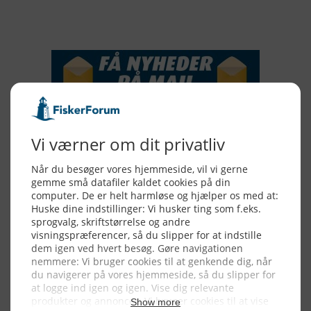
NYHEDSSERVICE
Alle billeder, tekster og data på FiskerForum er beskyttet af dansk
lov om ophavsret. Alle rettigheder tilhører eller varetages af