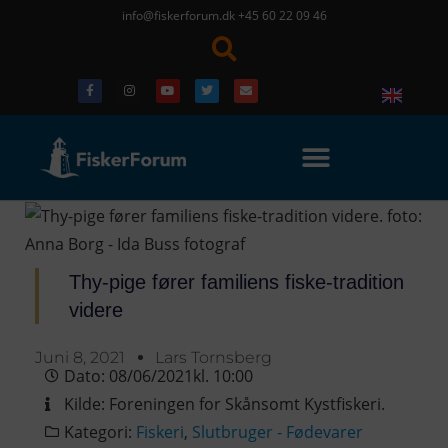
info@fiskerforum.dk
+45 60 22 09 46
Thy-pige fører familiens fiske-tradition
videre
Juni 8, 2021
Lars Tornsberg
Dato:
08/06/2021
kl.
10:00
Kilde:
Foreningen for Skånsomt Kystfiskeri.
Kategori:
Fiskeri
,
Slutbruger - Fødevarer