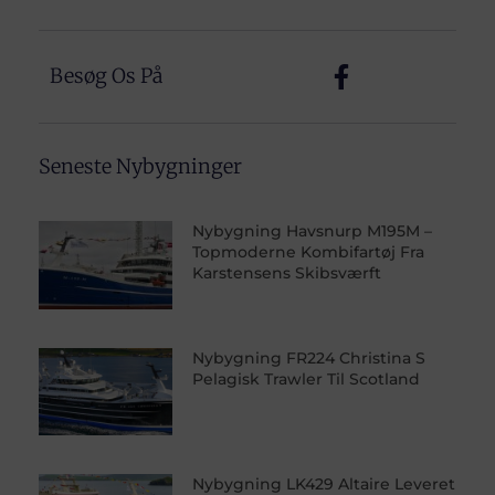
Besøg Os På
Seneste Nybygninger
Nybygning Havsnurp M195M –
Topmoderne Kombifartøj Fra
Karstensens Skibsværft
Nybygning FR224 Christina S
Pelagisk Trawler Til Scotland
Nybygning LK429 Altaire Leveret