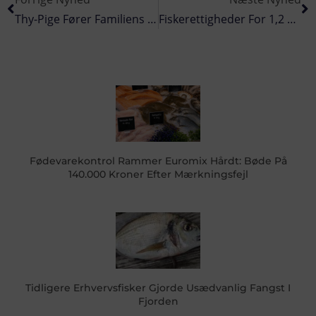
Thy-Pige Fører Familiens Fiske-Tradition Videre
Fiskerettigheder For 1,2 Mia. Kroner Og Landinger På 40.000 Tons Er Forsvundet For Altid
Fødevarekontrol Rammer Euromix Hårdt: Bøde På
140.000 Kroner Efter Mærkningsfejl
Tidligere Erhvervsfisker Gjorde Usædvanlig Fangst I
Fjorden