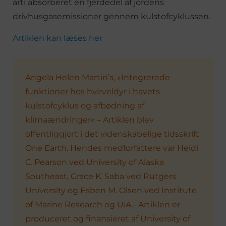
årti absorberet en fjerdedel af jordens
drivhusgasemissioner gennem kulstofcyklussen.
Artiklen kan læses her
Angela Helen Martin’s, »Integrerede
funktioner hos hvirveldyr i havets
kulstofcyklus og afbødning af
klimaændringer« – Artiklen blev
offentliggjort i det videnskabelige tidsskrift
One Earth. Hendes medforfattere var Heidi
C. Pearson ved University of Alaska
Southeast, Grace K. Saba ved Rutgers
University og Esben M. Olsen ved Institute
of Marine Research og UiA.- Artiklen er
produceret og finansieret af University of