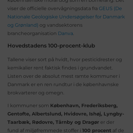
københavnske moral dog som en bomerang. Det
viser de officielle overvågningsdata fra
GEUS (De
Nationale Geologiske Undersøgelser for Danmark
og Grønland)
og vandsektorens
brancheorganisation
Danva
.
Hovedstadens 100-procent-klub
Tallene viser sort på hvidt, hvor pesticidrester og
kemikalier rent faktisk findes i grundvandet.
Listen over de absolut mest ramte kommuner i
Danmark er en ren rundtur i de københavnske
brokvarterer og omegn.
I kommuner som
København, Frederiksberg,
Gentofte, Albertslund, Hvidovre, Ishøj, Lyngby-
Taarbæk, Rødovre, Tårnby og Dragør
er der
fund af miljøfremmede stoffer i
100 procent
af de