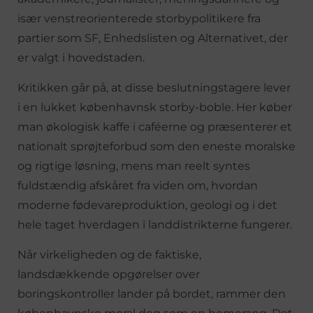
især venstreorienterede storbypolitikere fra
partier som SF, Enhedslisten og Alternativet, der
er valgt i hovedstaden.
Kritikken går på, at disse beslutningstagere lever
i en lukket københavnsk storby-boble. Her køber
man økologisk kaffe i caféerne og præsenterer et
nationalt sprøjteforbud som den eneste moralske
og rigtige løsning, mens man reelt syntes
fuldstændig afskåret fra viden om, hvordan
moderne fødevareproduktion, geologi og i det
hele taget hverdagen i landdistrikterne fungerer.
Når virkeligheden og de faktiske,
landsdækkende opgørelser over
boringskontroller lander på bordet, rammer den