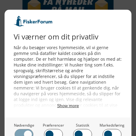
Alle billeder, tekster og data på FiskerForum er beskyttet af dansk
lov om ophavsret. Alle rettigheder tilhører eller varetages af
FiskerForum.dk på vegne af de tilknyttede fotografer. Det er ikke
tilladt at kopiere eller bruge tekster, data eller billeder fra
FiskerForum uden tilladelse. © 20026 -