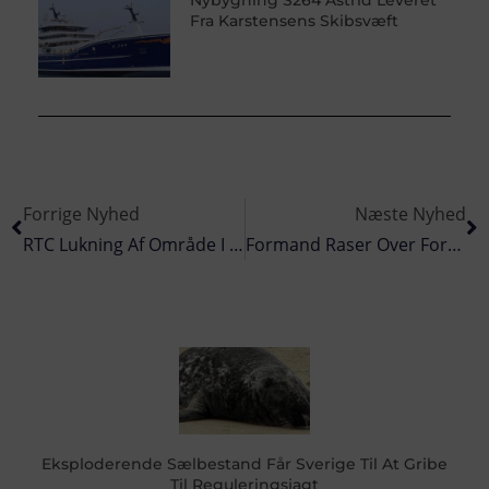
Fra Karstensens Skibsvæft
Forrige Nyhed
Næste Nyhed
RTC Lukning Af Område I Den Danske Del Af Nordsøen
Formand Raser Over Forskelsbehandling: Rømø Fiskeriforening Politianmelder Beredskabsstyrelsen
Eksploderende Sælbestand Får Sverige Til At Gribe
Til Reguleringsjagt