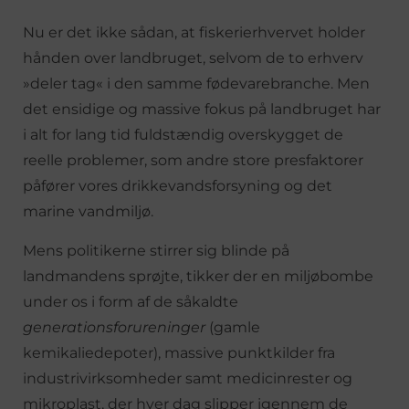
Nu er det ikke sådan, at fiskerierhvervet holder
hånden over landbruget, selvom de to erhverv
»deler tag« i den samme fødevarebranche. Men
det ensidige og massive fokus på landbruget har
i alt for lang tid fuldstændig overskygget de
reelle problemer, som andre store presfaktorer
påfører vores drikkevandsforsyning og det
marine vandmiljø.
Mens politikerne stirrer sig blinde på
landmandens sprøjte, tikker der en miljøbombe
under os i form af de såkaldte
generationsforureninger
(gamle
kemikaliedepoter), massive punktkilder fra
industrivirksomheder samt medicinrester og
mikroplast, der hver dag slipper igennem de