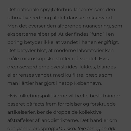
Det nationale sprøjteforbud lanceres som den
ultimative redning af det danske drikkevand.
Men det overser den afgørende nuancering, som
eksperterne råber på: At der findes “fund” i en
boring betyder ikke, at vandet i hanen er giftigt.
Det betyder blot, at moderne laboratorier kan
måle mikroskopiske stoffer i rå-vandet. Hvis
grænseværdierne overskrides, lukkes, blandes
eller renses vandet med kulfiltre, præcis som
man i årtier har gjort i netop København.
Hvis folketingspolitikerne vil træffe beslutninger
baseret på facts frem for følelser og forskruede
artikelserier, bør de droppe de kollektive
afstraffelser af landdistrikterne. Det handler om
det gamle ordsprog: »
Du skal feje for egen dør,