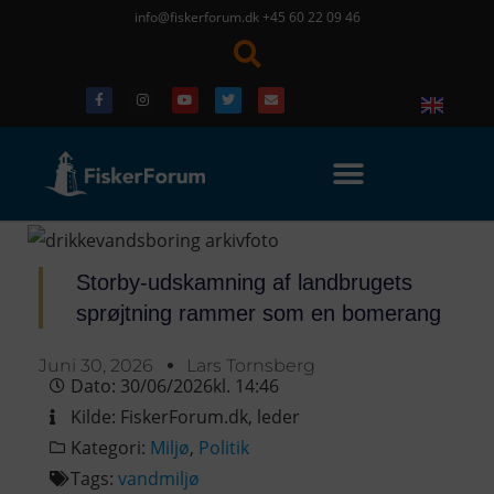
info@fiskerforum.dk
+45 60 22 09 46
Storby-udskamning af landbrugets
sprøjtning rammer som en bomerang
Juni 30, 2026
Lars Tornsberg
Dato:
30/06/2026
kl.
14:46
Kilde:
FiskerForum.dk
,
leder
Kategori:
Miljø
,
Politik
Tags:
vandmiljø