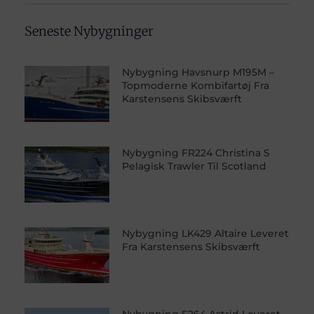
Seneste Nybygninger
Nybygning Havsnurp M195M –
Topmoderne Kombifartøj Fra
Karstensens Skibsværft
Nybygning FR224 Christina S
Pelagisk Trawler Til Scotland
Nybygning LK429 Altaire Leveret
Fra Karstensens Skibsværft
Nybygning S264 Astrid Leveret