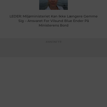
LEDER: Miljøministeriet Kan Ikke Længere Gemme
Sig – Ansvaret For Vilsund Blue Ender På
Ministerens Bord
ANNONCER
KONTAKTINFO
+45 60 22 09 46
info@fiskerforum.dk
Otto Pedersvej 1
6960 Hvide Sande
Danmark