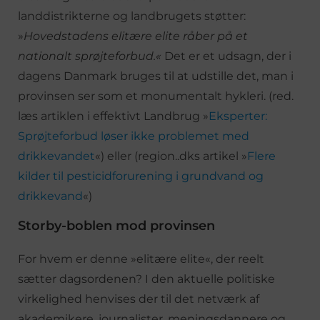
landdistrikterne og landbrugets støtter:
»
Hovedstadens elitære elite råber på et
nationalt sprøjteforbud.«
Det er et udsagn, der i
dagens Danmark bruges til at udstille det, man i
provinsen ser som et monumentalt hykleri. (red.
læs artiklen i effektivt Landbrug »
Eksperter:
Sprøjteforbud løser ikke problemet med
drikkevandet
«) eller (region..dks artikel »
Flere
kilder til pesticidforurening i grundvand og
drikkevand
«)
Storby-boblen mod provinsen
For hvem er denne »elitære elite«, der reelt
sætter dagsordenen? I den aktuelle politiske
virkelighed henvises der til det netværk af
akademikere, journalister, meningsdannere og