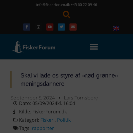
info@fiskerforum.dk
+45 60 22 09 46
Skal vi lade os styre af »rød-grønne«
meningsdannere
September 5, 2024
Lars Tornsberg
Dato:
05/09/2024
kl.
16:04
Kilde:
FiskerForum.dk
Kategori:
Fiskeri
,
Politik
Tags:
rapporter