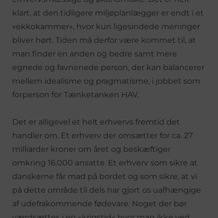
klart, at den tidligere miljøplanlægger er endt i et
»ekkokammer«, hvor kun ligesindede meninger
bliver hørt. Tiden må derfor være kommet til, at
man finder en anden og bedre samt mere
egnede og favnenede person, der kan balancerer
mellem idealisme og pragmatisme, i jobbet som
forperson for Tænketanken HAV.
Det er alligevel et helt erhvervs fremtid det
handler om. Et erhverv der omsætter for ca. 27
milliarder kroner om året og beskæftiger
omkring 16.000 ansatte. Et erhverv som sikre at
danskerne får mad på bordet og som sikre, at vi
på dette område til dels har gjort os uafhængige
af udefrakommende fødevare. Noget der bør
værdsættes i en »krigstid« hvor man ikke ved