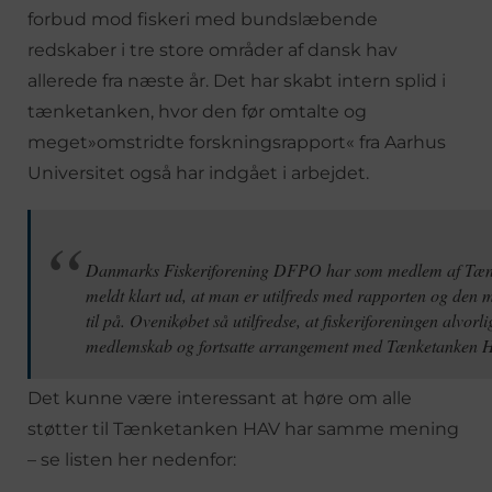
forbud mod fiskeri med bundslæbende
redskaber i tre store områder af dansk hav
allerede fra næste år. Det har skabt intern splid i
tænketanken, hvor den før omtalte og
meget»omstridte forskningsrapport« fra Aarhus
Universitet også har indgået i arbejdet.
Danmarks Fiskeriforening DFPO har som medlem af Tæ
meldt klart ud, at man er utilfreds med rapporten og den 
til på. Ovenikøbet så utilfredse, at fiskeriforeningen alvorli
medlemskab og fortsatte arrangement med Tænketanken 
Det kunne være interessant at høre om alle
støtter til Tænketanken HAV har samme mening
– se listen her nedenfor: