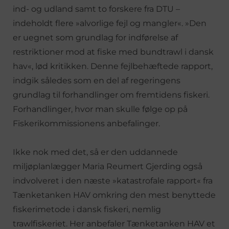
ind- og udland samt to forskere fra DTU –
indeholdt flere »alvorlige fejl og mangler«. »Den
er uegnet som grundlag for indførelse af
restriktioner mod at fiske med bundtrawl i dansk
hav«, lød kritikken. Denne fejlbehæftede rapport,
indgik således som en del af regeringens
grundlag til forhandlinger om fremtidens fiskeri.
Forhandlinger, hvor man skulle følge op på
Fiskerikommissionens anbefalinger.
Ikke nok med det, så er den uddannede
miljøplanlægger Maria Reumert Gjerding også
indvolveret i den næste »katastrofale rapport« fra
Tænketanken HAV omkring den mest benyttede
fiskerimetode i dansk fiskeri, nemlig
trawlfiskeriet. Her anbefaler Tænketanken HAV et