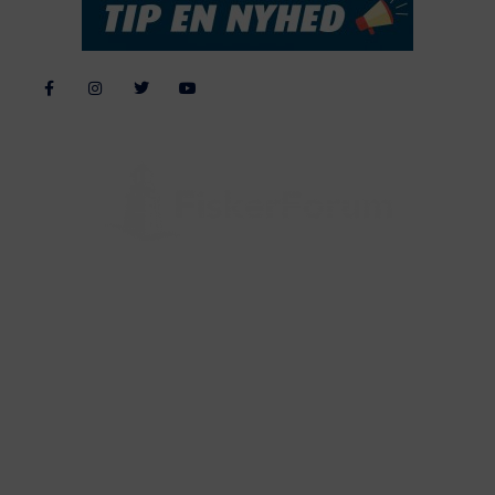
Alle billeder, tekster og data på FiskerForum er beskyttet af dansk
lov om ophavsret. Alle rettigheder tilhører eller varetages af
FiskerForum.dk på vegne af de tilknyttede fotografer. Det er ikke
tilladt at kopiere eller bruge tekster, data eller billeder fra
FiskerForum uden tilladelse. © 20026 -
Webdesign by
ApolloMedia
Handelsbetingelser
Cookie & Privatlivspolitik