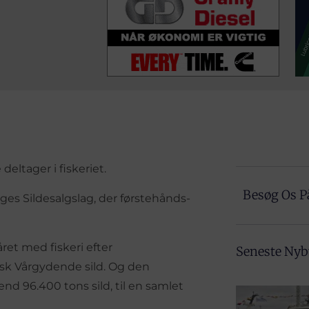
eltager i fiskeriet.
Besøg Os P
es Sildesalgslag, der førstehånds-
ret med fiskeri efter
Seneste Ny
rsk Vårgydende sild. Og den
d 96.400 tons sild, til en samlet