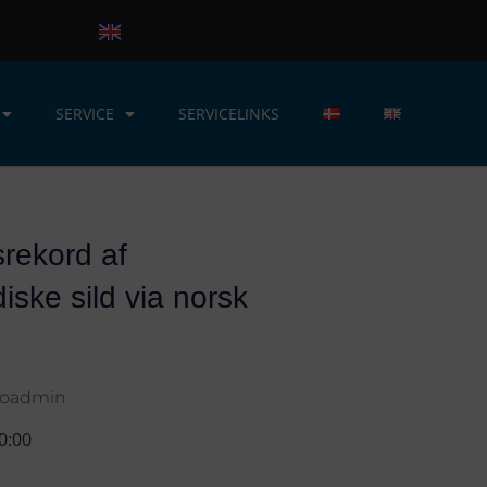
SERVICE
SERVICELINKS
rekord af
iske sild via norsk
loadmin
0:00