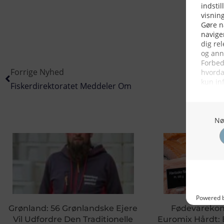
Forrige Nyhed
Fiskerdirektoratet Meddeler Om
Grønland: 56 Grønlandske Ejere
Fødevareko
Vil Udfordre Den Traditionelle
Euromix Hårdt: