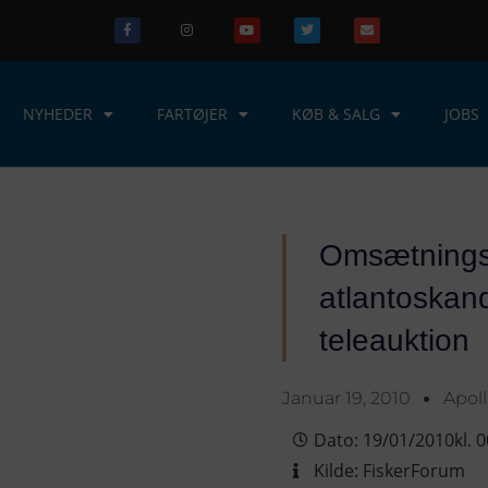
NYHEDER
FARTØJER
KØB & SALG
JOBS
Omsætnings
atlantoskand
teleauktion
Januar 19, 2010
Apol
Dato:
19/01/2010
kl.
0
Kilde:
FiskerForum