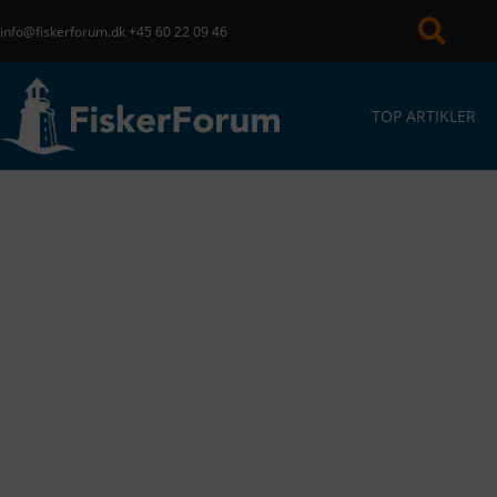
info@fiskerforum.dk
+45 60 22 09 46
TOP ARTIKLER