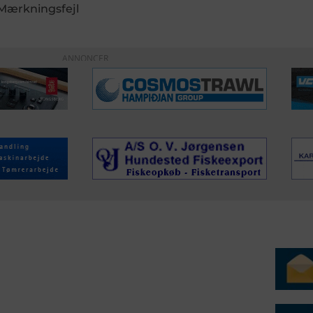
 Mærkningsfejl
ANNONCER
ERVICE
NYHEDSARKIV
NYHE
rtøjer - Skibsdatabase
2026
b & Salg
2025
yrebørs
2024
iepriser
2023