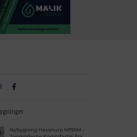
å
bygninger
Nybygning Havsnurp M195M –
Topmoderne Kombifartøj Fra