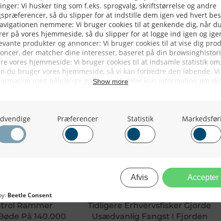
ntrol Rammer
Tidligere Erhvervsfisker Gjorde
 Bøde På 140.000
Usædvanlig Fangst I Fjorden