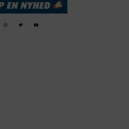
Webdesign by
ApolloMedia
andelsbetingelser
Cookie & Privatlivspolitik