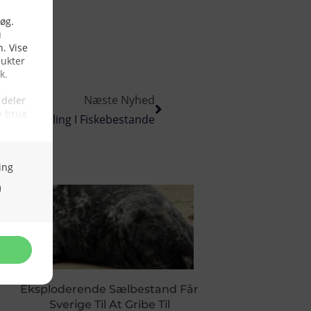
Næste Nyhed
God Udvikling I Fiskebestande
Eksploderende Sælbestand Får
Sverige Til At Gribe Til