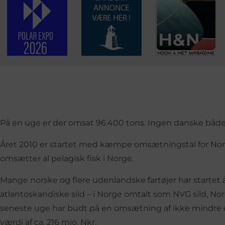
På en uge er der omsat 96.400 tons. Ingen danske både d
Året 2010 er startet med kæmpe omsætningstal for Norg
omsætter al pelagisk fisk i Norge.
Mange norske og flere udenlandske fartøjer har startet å
atlantoskandiske sild – i Norge omtalt som NVG sild, No
seneste uge har budt på en omsætning af ikke mindre en
værdi af ca. 216 mio. Nkr.