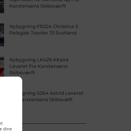
Karstensens Skibsværft
Nybygning FR224 Christina S
Pelagisk Trawler Til Scotland
Nybygning LK429 Altaire
Leveret Fra Karstensens
Skibsværft
Nybygning S264 Astrid Leveret
Fra Karstensens Skibsvæft