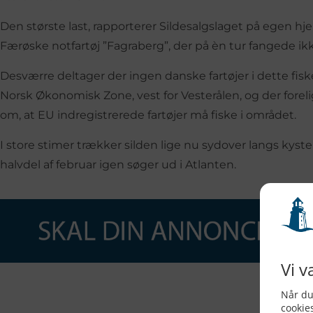
Den største last, rapporterer Sildesalgslaget på egen 
Færøske notfartøj ”Fagraberg”, der på èn tur fangede ik
Desværre deltager der ingen danske fartøjer i dette fiskeri
Norsk Økonomisk Zone, vest for Vesterålen, og der forel
om, at EU indregistrerede fartøjer må fiske i området.
I store stimer trækker silden lige nu sydover langs kyste
halvdel af februar igen søger ud i Atlanten.