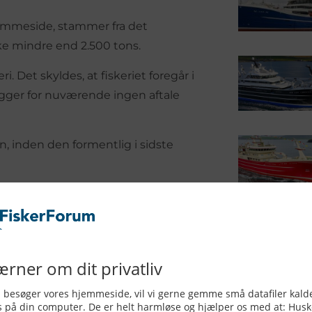
hjemmeside, stammer fra det
ke mindre end 2.500 tons.
. Det skyldes, at fiskeriet foregår i
igger for nuværende ingen aftale
n, inden den formentlig i sidste