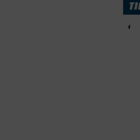
skepriser
2022
kta om Fisk
2022
dieinformation
2021
2020
2019
2018
2017
2016
2015
erForum er beskyttet af dansk lov om ophavsret. Alle rettigheder
.dk på vegne af de tilknyttede fotografer. Det er ikke tilladt at
r billeder fra FiskerForum uden tilladelse. © 20026 -
H