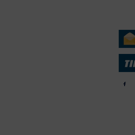
ERVICE
NYHEDSARKIV
NYHE
rtøjer - Skibsdatabase
2026
b & Salg
2025
yrebørs
2024
iepriser
2023
skepriser
2022
kta om Fisk
2022
dieinformation
2021
2020
2019
2018
2017
2016
2015