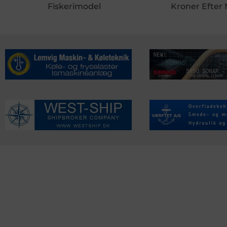
Fiskerimodel
Kroner Efter
KONTAKTINFO
NYHEDER
S
Seneste Nyheder
Fa
+45 60 22 09 46
Nordiske Nyheder
Kø
info@fiskerforum.dk
Nybygninger
H
Nyhedsservice
Ol