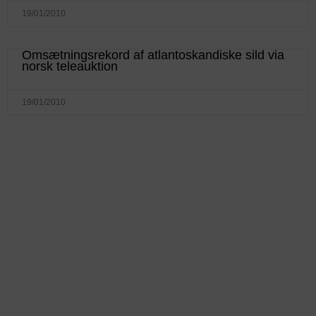
19/01/2010
Omsætningsrekord af atlantoskandiske sild via
norsk teleauktion
19/01/2010
KONTAKTINFO
+45 60 22 09 46
info@fiskerforum.dk
Otto Pedersvej 1
6960 Hvide Sande
Danmark