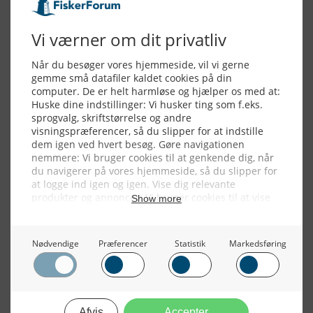
Alle billeder, tekster og data på FiskerForum er beskyttet af dansk
lov om ophavsret. Alle rettigheder tilhører eller varetages af
FiskerForum.dk på vegne af de tilknyttede fotografer. Det er ikke
tilladt at kopiere eller bruge tekster, data eller billeder fra
FiskerForum uden tilladelse. © 20026 -
Webdesign by
ApolloMedia