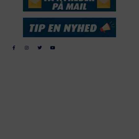
Alle billeder, tekster og data på FiskerForum er beskyttet af dansk
lov om ophavsret. Alle rettigheder tilhører eller varetages af
FiskerForum.dk på vegne af de tilknyttede fotografer. Det er ikke
tilladt at kopiere eller bruge tekster, data eller billeder fra
FiskerForum uden tilladelse. © 20026 -