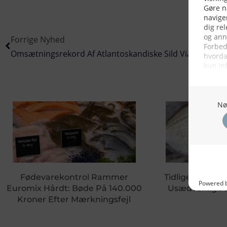
Forrige Nyhed
Omsætningsrekord Af Atlantoskandiske Sild Via Norsk Te
Fødevarekontrol Rammer
Tidligere Erhve
Euromix Hårdt: Bøde På 140.000
Usædvanlig Fa
Kroner Efter Mærkningsfejl