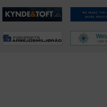
KONTAKTINFO
NYHEDER
S
Seneste Nyheder
Fa
+45 60 22 09 46
Nordiske Nyheder
Kø
info@fiskerforum.dk
Nybygninger
H
Nyhedsservice
Ol
Otto Pedersvej 1
Tip en Nyhed
Fi
6960 Hvide Sande
News in English
Fa
Danmark