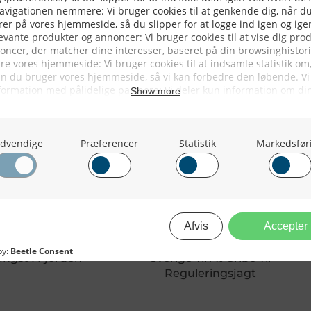
leauktion
rvsfisker Gjorde
Eksploderende Sælbestand Får
ngst I Fjorden
Sverige Til At Gribe Til
Reguleringsjagt