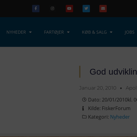
NYHEDER
FARTØJER
KØB & SALG
JOBS
God udviklin
Januar 20, 2010
Apo
Dato:
20/01/2010
kl.
0
Kilde:
FiskerForum
Kategori:
Nyheder