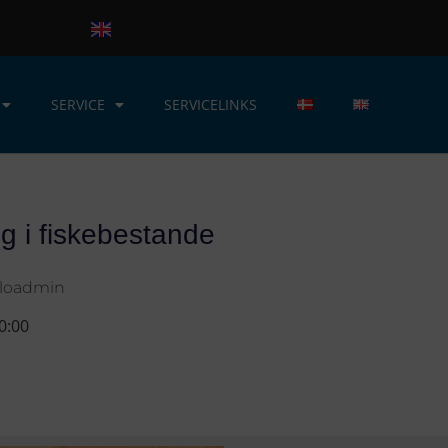
SERVICE
SERVICELINKS
g i fiskebestande
lloadmin
0:00