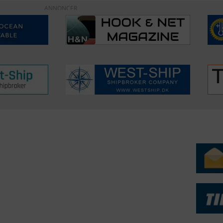
ANNONCER
ERVICE
NYHEDSARKIV
NYHE
rtøjer - Skibsdatabase
2026
b & Salg
2025
yrebørs
2024
iepriser
2023
skepriser
2022
kta om Fisk
2022