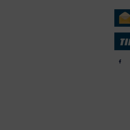
ERVICE
NYHEDSARKIV
NYHE
rtøjer - Skibsdatabase
2026
b & Salg
2025
yrebørs
2024
iepriser
2023
skepriser
2022
kta om Fisk
2022
dieinformation
2021
2020
2019
2018
2017
2016
2015