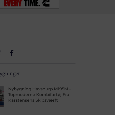
å
bygninger
Nybygning Havsnurp M195M –
Topmoderne Kombifartøj Fra
Karstensens Skibsværft