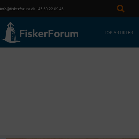
info@fiskerforum.dk
+45 60 22 09 46
TOP ARTIKLER