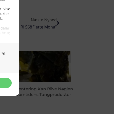
Næste Nyhed
RI 568 ”Jette Mona”
Fermentering Kan Blive Nøglen
Til Fremtidens Tangprodukter