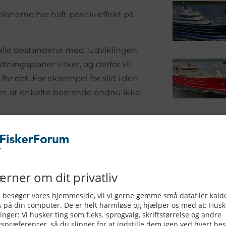
lanerne har haft positiv effekt på
får alle bestandene med. Udviklingen
ltningsplaner virker, og derfor vil
for det. For eksempel for sild i den
ger, at enkelte bestande endnu ikke