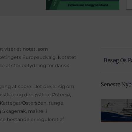
t viser et notat, som
lketingets Europaudvalg. Notatet
Besøg Os P
de af stor betydning for dansk
Seneste Ny
ang at spore. Det drejer sig om
estlige og den østlige Østersø,
Kattegat/Østersøen, tunge,
g Skagerrak, makrel i
se bestande er reguleret af