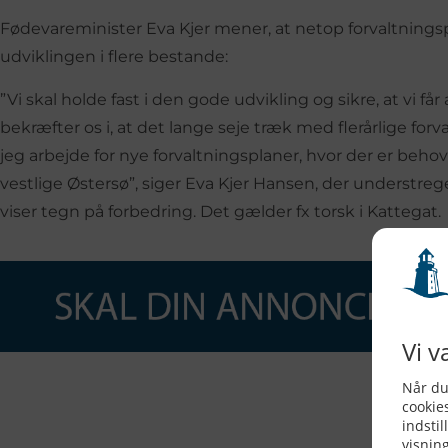
Fødevareminister Eva Kjer mener, at netop forvaltningsp
udviklingen i flere bestande:
”Vi skal holde fast i den gode udvikling og sikre, at vi 
bekræfter os i, at det lange seje træk med flerårlige forva
jeg arbejde for nye forvaltningsplaner, hvor der er behov 
vestlige Østersø”, siger Eva Kjer Hansen, der understre
viser tegn på forbedring. Det gælder fx torsk i Kattegat.