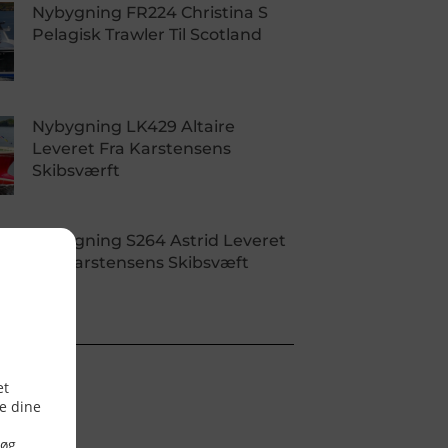
Nybygning FR224 Christina S
Pelagisk Trawler Til Scotland
Nybygning LK429 Altaire
Leveret Fra Karstensens
Skibsværft
Nybygning S264 Astrid Leveret
Fra Karstensens Skibsvæft