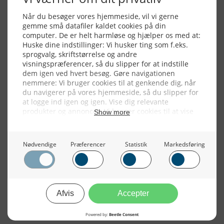
Alle billeder, tekster og data på FiskerForum er beskyttet af dansk
lov om ophavsret. Alle rettigheder tilhører eller varetages af
FiskerForum.dk på vegne af de tilknyttede fotografer. Det er ikke
tilladt at kopiere eller bruge tekster, data eller billeder fra
FiskerForum uden tilladelse. © 20026 -
Webdesign by
ApolloMedia
Handelsbetingelser
Cookie & Privatlivspolitik