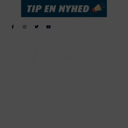
Alle billeder, tekster og data på FiskerForum er beskyttet af dansk
lov om ophavsret. Alle rettigheder tilhører eller varetages af
FiskerForum.dk på vegne af de tilknyttede fotografer. Det er ikke
tilladt at kopiere eller bruge tekster, data eller billeder fra
FiskerForum uden tilladelse. © 20026 -
Webdesign by
ApolloMedia
Handelsbetingelser
Cookie & Privatlivspolitik