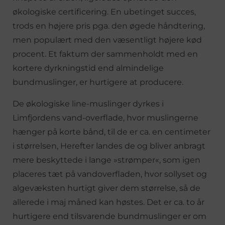
økologiske certificering. En ubetinget succes,
trods en højere pris pga. den øgede håndtering,
men populært med den væsentligt højere kød
procent. Et faktum der sammenholdt med en
kortere dyrkningstid end almindelige
bundmuslinger, er hurtigere at producere.
De økologiske line-muslinger dyrkes i
Limfjordens vand-overflade, hvor muslingerne
hænger på korte bånd, til de er ca. en centimeter
i størrelsen, Herefter landes de og bliver anbragt
mere beskyttede i lange »strømper«, som igen
placeres tæt på vandoverfladen, hvor sollyset og
algevæksten hurtigt giver dem størrelse, så de
allerede i maj måned kan høstes. Det er ca. to år
hurtigere end tilsvarende bundmuslinger er om