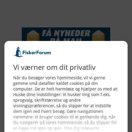
NYHEDSSERVICE
Alle billeder, tekster og data på FiskerForum er beskyttet af dansk