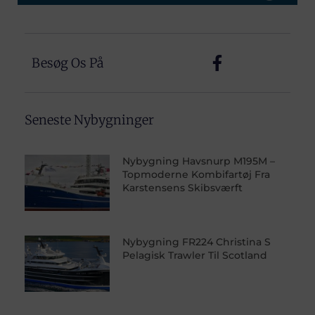
Besøg Os På
Seneste Nybygninger
Nybygning Havsnurp M195M –
Topmoderne Kombifartøj Fra
Karstensens Skibsværft
Nybygning FR224 Christina S
Pelagisk Trawler Til Scotland