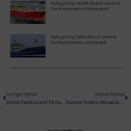
Nybygning LK429 Altaire Leveret
Fra Karstensens Skibsværft
Nybygning S264 Astrid Leveret
Fra Karstensens Skibsvæft
Forrige Nyhed
Næste Nyhed
Dansk Fællesstand På Fiskerimessen På Island Til September
Danske Fiskere Mistænker Hollændere For Snyd