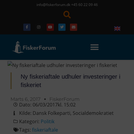
info@fiskerforum.dk
+45 60 22 09 46
Ny fiskeriaftale udhuler investeringer i
fiskeriet
Marts 6, 2017
FiskerForum
Dato:
06/03/2017
kl.
15:02
Kilde:
Dansk Folkeparti
,
Socialdemokratiet
Kategori:
Politik
Tags:
fiskeriaftale