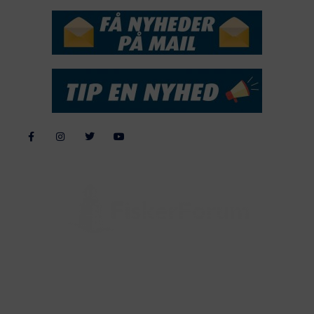
Alle billeder, tekster og data på FiskerForum er beskyttet af dansk
lov om ophavsret. Alle rettigheder tilhører eller varetages af
FiskerForum.dk på vegne af de tilknyttede fotografer. Det er ikke
tilladt at kopiere eller bruge tekster, data eller billeder fra
FiskerForum uden tilladelse. © 20026 -