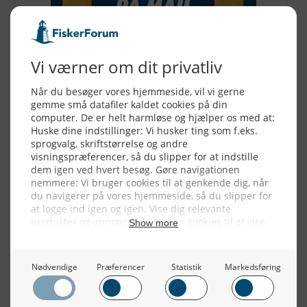
Alle billeder, tekster og data på FiskerForum er beskyttet af dansk
lov om ophavsret. Alle rettigheder tilhører eller varetages af
FiskerForum.dk på vegne af de tilknyttede fotografer. Det er ikke
tilladt at kopiere eller bruge tekster, data eller billeder fra
FiskerForum uden tilladelse. © 20026 -
Webdesign by
ApolloMedia