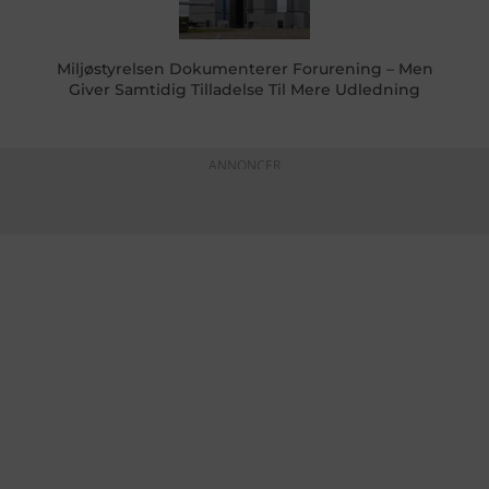
Miljøstyrelsen Dokumenterer Forurening – Men
Giver Samtidig Tilladelse Til Mere Udledning
ANNONCER
KONTAKTINFO
+45 60 22 09 46
info@fiskerforum.dk
Otto Pedersvej 1
6960 Hvide Sande
Danmark