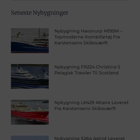
Seneste Nybygninger
Nybygning Havsnurp M195M –
Topmoderne Kombifartøj Fra
Karstensens Skibsværft
Nybygning FR224 Christina S
Pelagisk Trawler Til Scotland
Nybygning LK429 Altaire Leveret
Fra Karstensens Skibsværft
Nybygning S264 Astrid Leveret