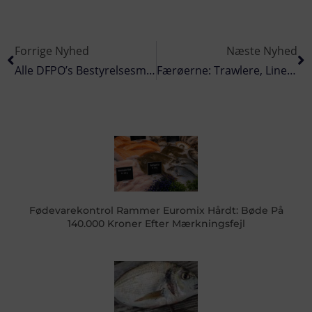
Forrige Nyhed
Næste Nyhed
Alle DFPO’s Bestyrelsesmedlemmer Fortsætter Efter Kredsindstillinger
Færøerne: Trawlere, Linefartøjer Og Garnbåde Lander I Tórshavn
Fødevarekontrol Rammer Euromix Hårdt: Bøde På
140.000 Kroner Efter Mærkningsfejl