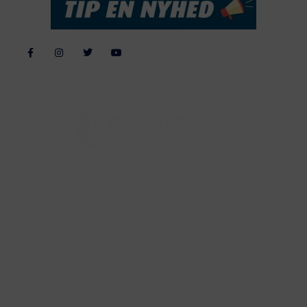
Alle billeder, tekster og data på FiskerForum er beskyttet af dansk
lov om ophavsret. Alle rettigheder tilhører eller varetages af
FiskerForum.dk på vegne af de tilknyttede fotografer. Det er ikke
tilladt at kopiere eller bruge tekster, data eller billeder fra
FiskerForum uden tilladelse. © 20026 -
Webdesign by
ApolloMedia
Handelsbetingelser
Cookie & Privatlivspolitik