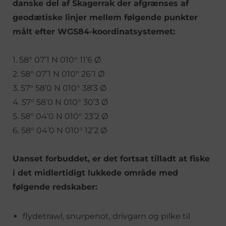
danske del af Skagerrak der afgrænses af
geodætiske linjer mellem følgende punkter
målt efter WGS84-koordinatsystemet:
1. 58° 07’1 N 010° 11’6 Ø
2. 58° 07’1 N 010° 26’1 Ø
3. 57° 58’0 N 010° 38’3 Ø
4. 57° 58’0 N 010° 30’3 Ø
5. 58° 04’0 N 010° 23’2 Ø
6. 58° 04’0 N 010° 12’2 Ø
Uanset forbuddet, er det fortsat tilladt at fiske
i det midlertidigt lukkede område med
følgende redskaber:
flydetrawl, snurpenot, drivgarn og pilke til