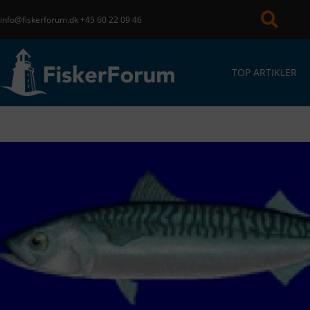
info@fiskerforum.dk
+45 60 22 09 46
TOP ARTIKLER