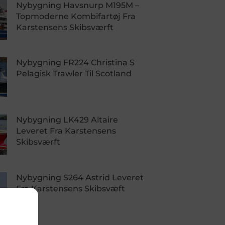
Nybygning Havsnurp M195M –
Topmoderne Kombifartøj Fra
Karstensens Skibsværft
Nybygning FR224 Christina S
Pelagisk Trawler Til Scotland
Nybygning LK429 Altaire
Leveret Fra Karstensens
Skibsværft
Nybygning S264 Astrid Leveret
Fra Karstensens Skibsvæft