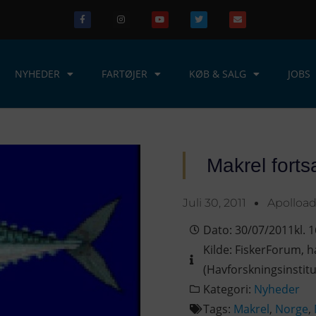
NYHEDER
FARTØJER
KØB & SALG
JOBS
Makrel fort
Juli 30, 2011
Apolloa
Dato:
30/07/2011
kl.
1
Kilde:
FiskerForum
,
h
(Havforskningsinstitu
Kategori:
Nyheder
Tags:
Makrel
,
Norge
,