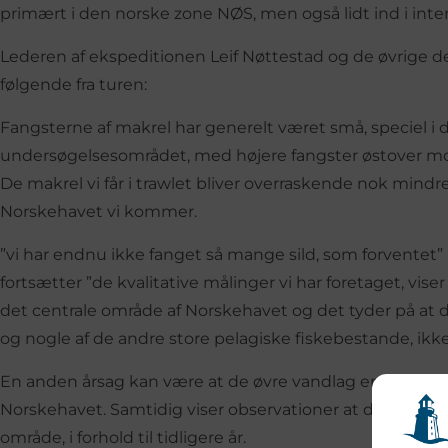
primært i den norske zone NØS, men også lidt ind i inter
Lederen af ekspeditionen Leif Nøttestad og de øvrige 
følgende fra turen:
Fangsterne af makrel har generelt været små, speciel i d
undersøgelsesområdet, med højere fangster østover mo
De makrel vi får i trawlet bliver overraskende nok mindr
Norskehavet vi kommer.
”vi har endnu ikke fanget så mange sild, som forventet” 
fortsætter ”de kvalitative målinger vi har foretaget, vis
det centrale område af Norskehavet og det tyder på at 
og nogle af de andre store pelagiske fiskebestande, ikke 
En anden årsag kan være at de øvre vandlag er køligere i 
Norskehavet. Samtidig viser observationer at der er lid
område, i forhold til tidligere år.