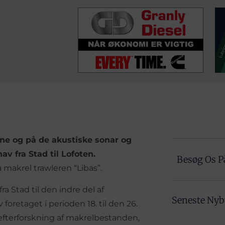
ne og på de akustiske sonar og
v fra Stad til Lofoten.
Besøg Os P
 makrel trawleren “Libas”.
a Stad til den indre del af
Seneste Ny
foretaget i perioden 18. til den 26.
e efterforskning af makrelbestanden,