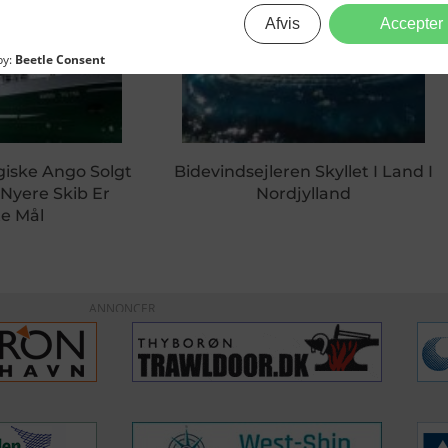
giske Ango Solgt
Bidevindsejleren Skyllet I Land I
 Nyere Skib Er
Nordjylland
e Mål
ANNONCER