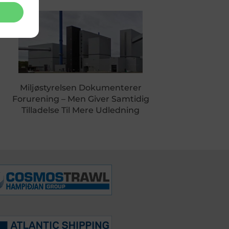
Miljøstyrelsen Dokumenterer
Forurening – Men Giver Samtidig
Tilladelse Til Mere Udledning