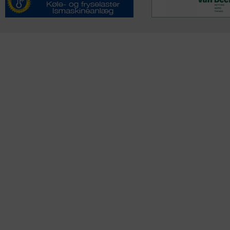
KONTAKTINFO
NYHEDER
S
Seneste Nyheder
Fa
+45 60 22 09 46
Nordiske Nyheder
Kø
info@fiskerforum.dk
Nybygninger
H
Nyhedsservice
Ol
Otto Pedersvej 1
Tip en Nyhed
Fi
6960 Hvide Sande
News in English
Fa
Danmark
Me
ANDRE PROJEKTER
Oplevelsesgaver
DK Fisker
OSB plader
Gas grill