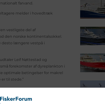
nationalt farvand.
deltagere melder i hovedtræk
en vestligste del af
d den norske kontinentalsokkel.
e desto længere vestpå i
udtaler Leif Nøttestad og
er små forekomster af dyreplankton i
de optimale betingelser for makrel
er til stede.”
år end tidligere år målt i
t færre havfugle over samme