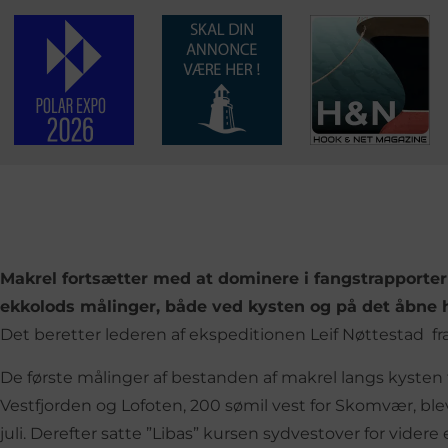
Makrel fortsætter med at dominere i fangstrapporter
ekkolods målinger, både ved kysten og på det åbne ha
Det beretter lederen af ekspeditionen Leif Nøttestad fra
De første målinger af bestanden af makrel langs kysten fr
Vestfjorden og Lofoten, 200 sømil vest for Skomvær, blev 
juli. Derefter satte ”Libas” kursen sydvestover for vider