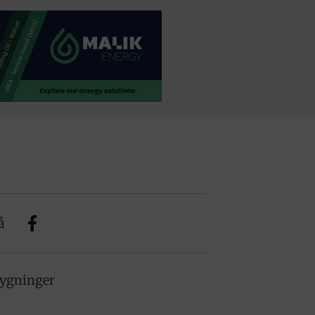
å
bygninger