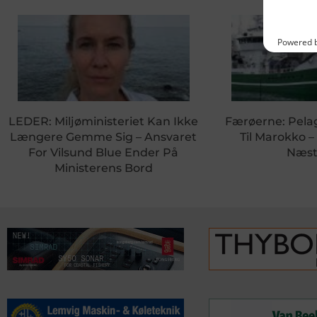
LEDER: Miljøministeriet Kan Ikke
Færøerne: Pela
Længere Gemme Sig – Ansvaret
Til Marokko –
For Vilsund Blue Ender På
Næst
Ministerens Bord