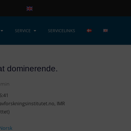
SERVICE
SERVICELINKS
sat dominerende.
dmin
6:41
avforskningsinstitutet.no
,
IMR
ttet)
Norsk