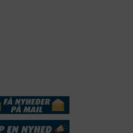
Webdesign by
ApolloMedia
andelsbetingelser
Cookie & Privatlivspolitik
DSSERVICE