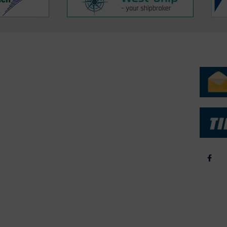
ERVICE
NYHEDSARKIV
NYHE
rtøjer - Skibsdatabase
2026
b & Salg
2025
yrebørs
2024
iepriser
2023
skepriser
2022
kta om Fisk
2022
dieinformation
2021
2020
2019
2018
2017
2016