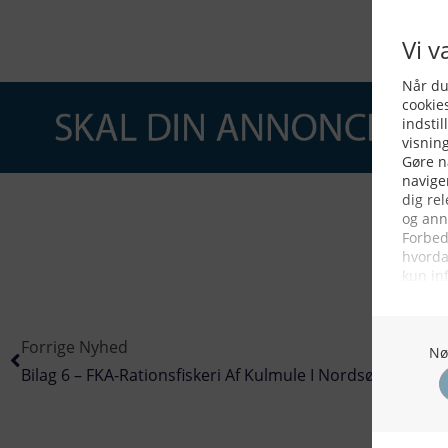
Forrige Nyhed
Bilag 6 – FKA-Rationsfiskeri Af Kulmule I Nordsøen