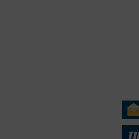
2015
erForum er beskyttet af dansk lov om ophavsret. Alle rettigheder
.dk på vegne af de tilknyttede fotografer. Det er ikke tilladt at
r billeder fra FiskerForum uden tilladelse. © 20026 -
H
ERVICE
NYHEDSARKIV
NYHE
rtøjer - Skibsdatabase
2026
b & Salg
2025
yrebørs
2024
iepriser
2023
skepriser
2022