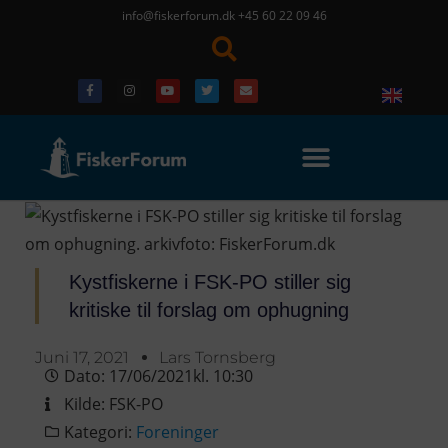
info@fiskerforum.dk
+45 60 22 09 46
Kystfiskerne i FSK-PO stiller sig
kritiske til forslag om ophugning
Juni 17, 2021
Lars Tornsberg
Dato:
17/06/2021
kl.
10:30
Kilde:
FSK-PO
Kategori:
Foreninger