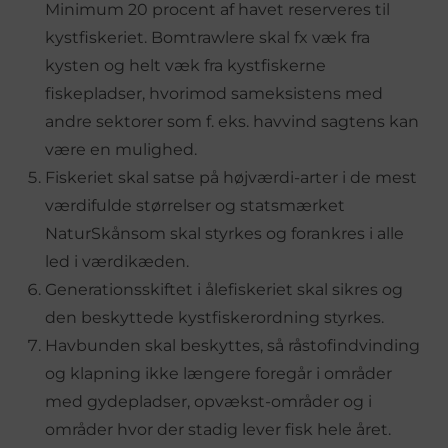
Minimum 20 procent af havet reserveres til
kystfiskeriet. Bomtrawlere skal fx væk fra
kysten og helt væk fra kystfiskerne
fiskepladser, hvorimod sameksistens med
andre sektorer som f. eks. havvind sagtens kan
være en mulighed.
Fiskeriet skal satse på højværdi-arter i de mest
værdifulde størrelser og statsmærket
NaturSkånsom skal styrkes og forankres i alle
led i værdikæden.
Generationsskiftet i ålefiskeriet skal sikres og
den beskyttede kystfiskerordning styrkes.
Havbunden skal beskyttes, så råstofindvinding
og klapning ikke længere foregår i områder
med gydepladser, opvækst-områder og i
områder hvor der stadig lever fisk hele året.