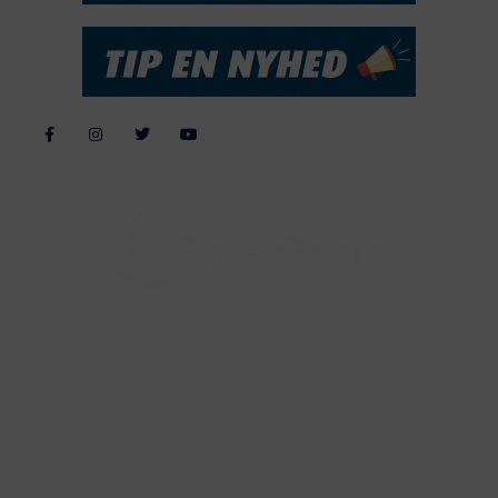
Alle billeder, tekster og data på FiskerForum er beskyttet af dansk
lov om ophavsret. Alle rettigheder tilhører eller varetages af
FiskerForum.dk på vegne af de tilknyttede fotografer. Det er ikke
tilladt at kopiere eller bruge tekster, data eller billeder fra
FiskerForum uden tilladelse. © 20026 -
Webdesign by
ApolloMedia