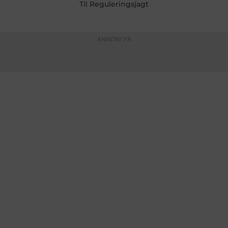
Til Reguleringsjagt
ANNONCER
KONTAKTINFO
+45 60 22 09 46
info@fiskerforum.dk
Otto Pedersvej 1
6960 Hvide Sande
Danmark
NYHEDER
SERVICE