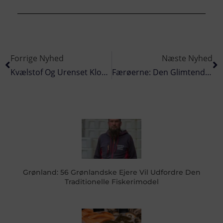
Forrige Nyhed
Næste Nyhed
Kvælstof Og Urenset Kloakvand Kvæler Både Dansk Landbrug Og Fiskeriet
Færøerne: Den Glimtende Og Messingfarvet Stimefisk Landes Netop Nu
Grønland: 56 Grønlandske Ejere Vil Udfordre Den
Traditionelle Fiskerimodel