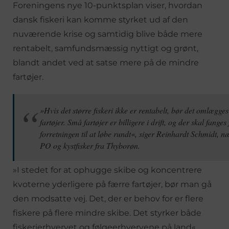
Foreningens nye 10-punktsplan viser, hvordan
dansk fiskeri kan komme styrket ud af den
nuværende krise og samtidig blive både mere
rentabelt, samfundsmæssig nyttigt og grønt,
blandt andet ved at satse mere på de mindre
fartøjer.
»Hvis det større fiskeri ikke er rentabelt, bør det omlægges 
fartøjer. Små fartøjer er billigere i drift, og der skal fanges 
forretningen til at løbe rundt«, siger Reinhardt Schmidt, 
PO og kystfisker fra Thyborøn.
»I stedet for at ophugge skibe og koncentrere
kvoterne yderligere på færre fartøjer, bør man gå
den modsatte vej. Det, der er behov for er flere
fiskere på flere mindre skibe. Det styrker både
fiskerierhvervet og følgeerhvervene på land«,