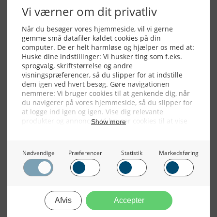
Alle billeder, tekster og data på FiskerForum er beskyttet af dansk
lov om ophavsret. Alle rettigheder tilhører eller varetages af
FiskerForum.dk på vegne af de tilknyttede fotografer. Det er ikke
tilladt at kopiere eller bruge tekster, data eller billeder fra
FiskerForum uden tilladelse. © 20026 -
Webdesign by
ApolloMedia
Handelsbetingelser
Cookie & Privatlivspolitik