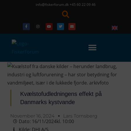
info@fiskerforum.dk
+45 60 22 09 46
Kvælstofudledningens effekt på
Danmarks kystvande
November 16, 2024
Lars Tornsberg
Dato:
16/11/2024
kl.
10:00
Kilde:
DHI A/S