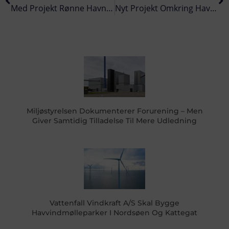
Med Projekt Rønne Havn Har MT Højgaard Lagt 60 Mio. Kroner I Det Lokale Erhvervsliv
Nyt Projekt Omkring Havmiljøet Ved Havvindmøller Skal Klarlægges
Miljøstyrelsen Dokumenterer Forurening – Men
Giver Samtidig Tilladelse Til Mere Udledning
Vattenfall Vindkraft A/S Skal Bygge
Havvindmølleparker I Nordsøen Og Kattegat