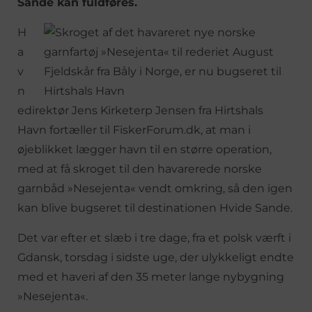
Sande kan fuldføres.
H
a
v
n
edirektør Jens Kirketerp Jensen fra Hirtshals
Havn fortæller til FiskerForum.dk, at man i
øjeblikket lægger havn til en større operation,
med at få skroget til den havarerede norske
garnbåd »Nesejenta« vendt omkring, så den igen
kan blive bugseret til destinationen Hvide Sande.
Det var efter et slæb i tre dage, fra et polsk værft i
Gdansk, torsdag i sidste uge, der ulykkeligt endte
med et haveri af den 35 meter lange nybygning
»Nesejenta«.