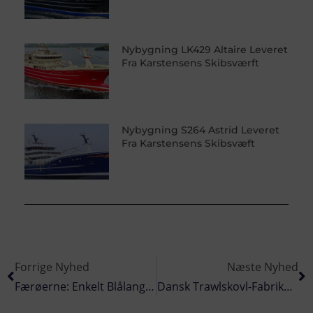
Nybygning LK429 Altaire Leveret
Fra Karstensens Skibsværft
Nybygning S264 Astrid Leveret
Fra Karstensens Skibsvæft
Forrige Nyhed
Næste Nyhed
Færøerne: Enkelt Blålange-Fangst Ud For Færøerne
Dansk Trawlskovl-Fabrikat Tilpasser Sig Corona-Krisen