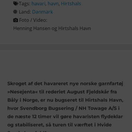
Tags:
havari
,
havn
,
Hirtshals
Land:
Danmark
Foto / Video:
Henning Hansen og Hirtshals Havn
Skroget af det havareret nye norske garnfartøj
»Nesejenta« til rederiet August Fjeldskår fra
Båly i Norge, er nu bugseret til Hirtshals Havn,
hvor Svendborg Bugsering / NH Towage A/S i
de næste 12 timer vil gøre havaristen flydeklar
og stabiliseret, så turen til værftet i Hvide