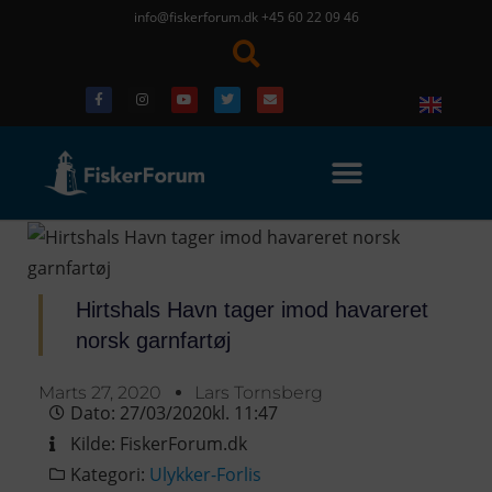
info@fiskerforum.dk
+45 60 22 09 46
Hirtshals Havn tager imod havareret
norsk garnfartøj
Marts 27, 2020
Lars Tornsberg
Dato:
27/03/2020
kl.
11:47
Kilde:
FiskerForum.dk
Kategori:
Ulykker-Forlis