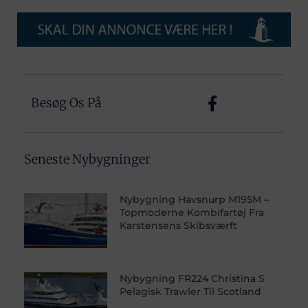
Besøg Os På
Seneste Nybygninger
Nybygning Havsnurp M195M –
Topmoderne Kombifartøj Fra
Karstensens Skibsværft
Nybygning FR224 Christina S
Pelagisk Trawler Til Scotland