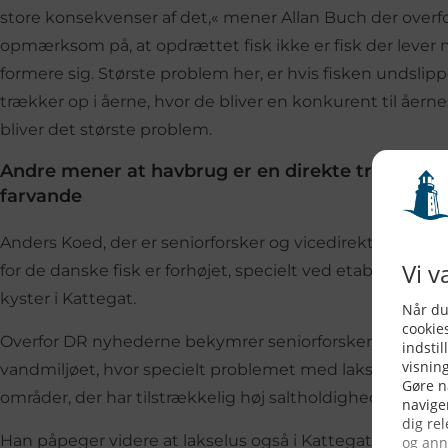
store konsekvenser af det,« mener Allan Buch der over
opmærksom på, at opdrættet fisk ikke er fisk der lever 
formere sig. Største problem her, er hvis fisken undslip
trækker op i åerne, hvor de bliver en konkurent til åern
bliver det største problem.
Andre mener at havbrug er en direkte trussel mo
farvande
Anders Koed, der er seniorforsker og vicedirektør for D
for de danske fisk er forhøjet, specielt ved etablering a
kyster i Kattegat.
Overfor DR nyhederne bekymrer seniorforskeren fra DTU,
vandmiljøet, hvor specielt problemet med lakselus kan 
områder, der har tilstrækkelig høj saltholdighed til at lak
Han påpeger videre at lakselus også i Kattegat er en na