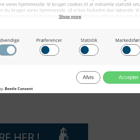
old på mellem 20 til 25 promille,
selus i de danske havbrug,
 i de indre farvande kystnært med
iorforskeres mening uværgeligt give
 at bekæmpe dem. Et forhold man
ug. Det vigtigste er at sørge for at
e trives godt, slutter Anders Koed