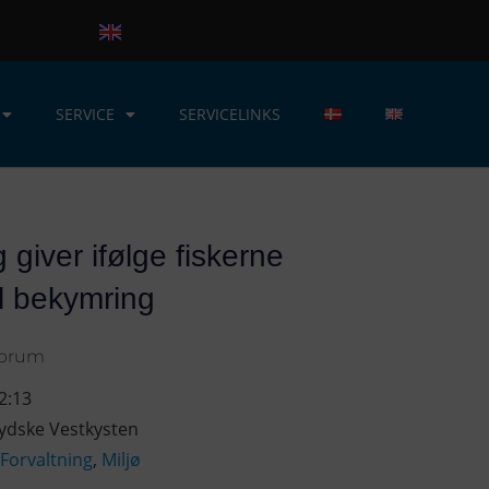
SERVICE
SERVICELINKS
giver ifølge fiskerne
il bekymring
Forum
2:13
Jydske Vestkysten
Forvaltning
,
Miljø