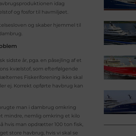
 havbrugsproduktionen idag
tof og fosfor til havmiljøet.
telsesloven og skaber hjemmel til
vdambrug.
roblem
 sidste år, pga. en påsejling af et
ons kvælstof, som efterfølgende
ælternes Fiskeriforening ikke skal
ler ej. Korrekt opførte havbrug kan
re brugte man i dambrug omkring
oget mindre, nemlig omkring et kilo
. Så hvis man opdrætter 100 ton fisk,
t store havbrug, hvis vi skal se