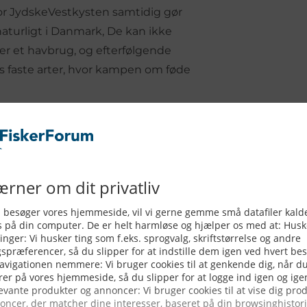
for JydskeVestkysten samtidig gør
naturligt i Danmark, De kan ikke
per et havbrug, og efterfølgende
es faste arter, hvor kampen om føde
d fiskene i de danske
TU Aqua, mener modsat at risikoen
f nye havbrug ud for Djurslands
 sig mere om parasitter i
opstå, hvis man lægger havbruget i
selusen trives.
turligt forekommende parasit. En