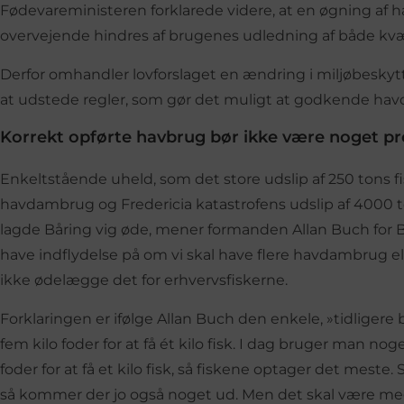
Fødevareministeren forklarede videre, at en øgning af
overvejende hindres af brugenes udledning af både kvæls
Derfor omhandler lovforslaget en ændring i miljøbeskyt
at udstede regler, som gør det muligt at godkende ha
Korrekt opførte havbrug bør ikke være noget p
Enkeltstående uheld, som det store udslip af 250 tons fisk
havdambrug og Fredericia katastrofens udslip af 4000 t
lagde Båring vig øde, mener formanden Allan Buch for B
have indflydelse på om vi skal have flere havdambrug el
ikke ødelægge det for erhvervsfiskerne.
Forklaringen er ifølge Allan Buch den enkele, »tidlige
fem kilo foder for at få ét kilo fisk. I dag bruger man n
foder for at få et kilo fisk, så fiskene optager det meste
så kommer der jo også noget ud. Men det skal være mege