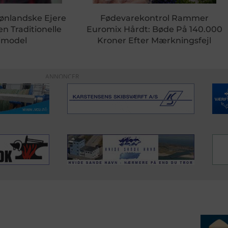
rønlandske Ejere
Fødevarekontrol Rammer
en Traditionelle
Euromix Hårdt: Bøde På 140.000
rimodel
Kroner Efter Mærkningsfejl
ANNONCER
ERVICE
NYHEDSARKIV
NYHE
rtøjer - Skibsdatabase
2026