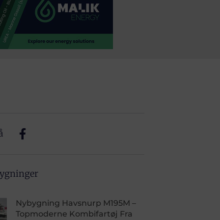
å
bygninger
Nybygning Havsnurp M195M –
Topmoderne Kombifartøj Fra