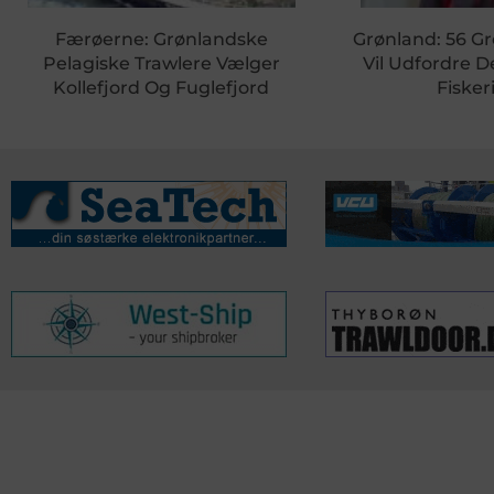
Færøerne: Grønlandske
Grønland: 56 G
Pelagiske Trawlere Vælger
Vil Udfordre D
Kollefjord Og Fuglefjord
Fiske
KONTAKTINFO
NYHEDER
S
Seneste Nyheder
Fa
+45 60 22 09 46