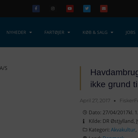
NYHEDER
FARTØJER
KØB & SALG
JOBS
Havdambrug 
ikke grund t
April 27, 2017
Fisker
Dato:
27/04/2017
kl.
1
Kilde:
DR Østjylland
,
Kategori:
Akvakultur
,