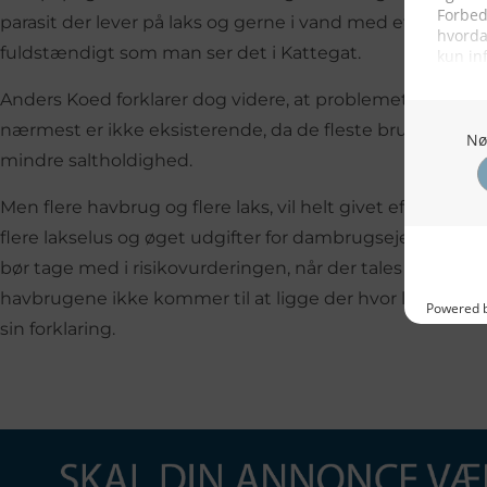
parasit der lever på laks og gerne i vand med et saltindh
fuldstændigt som man ser det i Kattegat.
Anders Koed forklarer dog videre, at problemet med lak
nærmest er ikke eksisterende, da de fleste brug ligger
mindre saltholdighed.
Men flere havbrug og flere laks, vil helt givet efter sen
flere lakselus og øget udgifter for dambrugsejerne til
bør tage med i risikovurderingen, når der tales havdambr
havbrugene ikke kommer til at ligge der hvor lakselusen
sin forklaring.