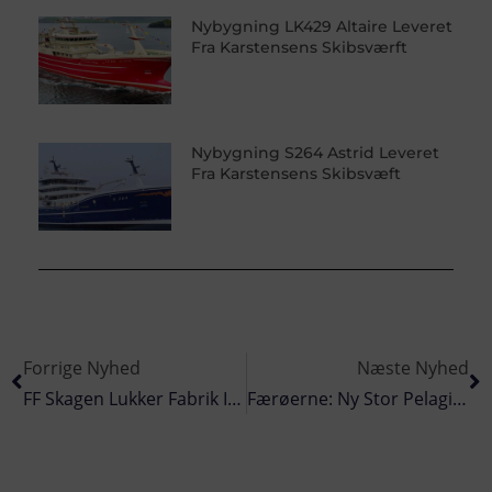
Nybygning LK429 Altaire Leveret
Fra Karstensens Skibsværft
Nybygning S264 Astrid Leveret
Fra Karstensens Skibsvæft
Forrige Nyhed
Næste Nyhed
FF Skagen Lukker Fabrik I Hanstholm Og Foretager Yderligere Tilpasninger I Skagen
Færøerne: Ny Stor Pelagisk Trawler Lander Sin Første Fangst Af Makrel I Færøerne.