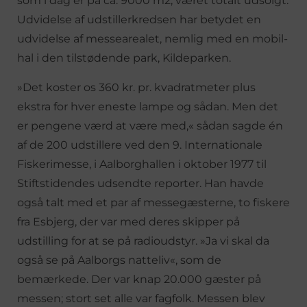
som i dag er på ca. 9000 m2, været totalt udsolgt.
Udvidelse af udstillerkredsen har betydet en
udvidelse af messearealet, nemlig med en mobil-
hal i den tilstødende park, Kildeparken.
»Det koster os 360 kr. pr. kvadratmeter plus
ekstra for hver eneste lampe og sådan. Men det
er pengene værd at være med,« sådan sagde én
af de 200 udstillere ved den 9. Internationale
Fiskerimesse, i Aalborghallen i oktober 1977 til
Stiftstidendes udsendte reporter. Han havde
også talt med et par af messegæsterne, to fiskere
fra Esbjerg, der var med deres skipper på
udstilling for at se på radioudstyr. »Ja vi skal da
også se på Aalborgs natteliv«, som de
bemærkede. Der var knap 20.000 gæster på
messen; stort set alle var fagfolk. Messen blev