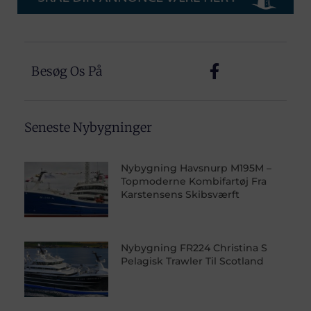
Besøg Os På
Seneste Nybygninger
Nybygning Havsnurp M195M –
Topmoderne Kombifartøj Fra
Karstensens Skibsværft
Nybygning FR224 Christina S
Pelagisk Trawler Til Scotland