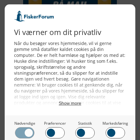
Alle billeder, tekster og data på FiskerForum er beskyttet af dansk
lov om ophavsret. Alle rettigheder tilhører eller varetages af
FiskerForum.dk på vegne af de tilknyttede fotografer. Det er ikke
tilladt at kopiere eller bruge tekster, data eller billeder fra
FiskerForum uden tilladelse. © 20026 -
Webdesign by
ApolloMedia