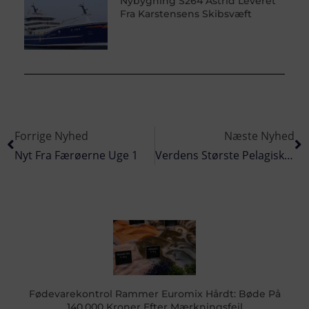
Nybygning S264 Astrid Leveret
Fra Karstensens Skibsvæft
Forrige Nyhed
Næste Nyhed
Nyt Fra Færøerne Uge 1
Verdens Største Pelagiske Fiskefabrik Bygges På Færøerne
Fødevarekontrol Rammer Euromix Hårdt: Bøde På
140.000 Kroner Efter Mærkningsfejl