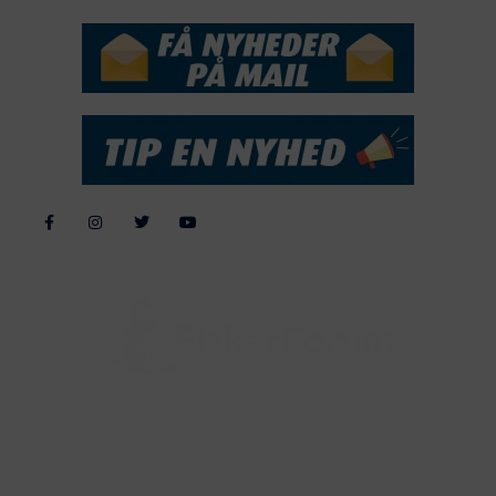
Alle billeder, tekster og data på FiskerForum er beskyttet af dansk
lov om ophavsret. Alle rettigheder tilhører eller varetages af
FiskerForum.dk på vegne af de tilknyttede fotografer. Det er ikke
tilladt at kopiere eller bruge tekster, data eller billeder fra
FiskerForum uden tilladelse. © 20026 -