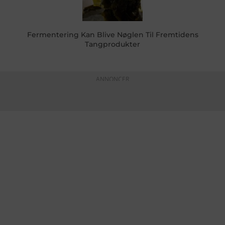
Fermentering Kan Blive Nøglen Til Fremtidens
Tangprodukter
ANNONCER
KONTAKTINFO
+45 60 22 09 46
info@fiskerforum.dk
Otto Pedersvej 1
6960 Hvide Sande
Danmark