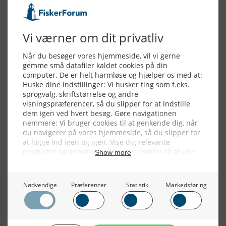
Alle billeder, tekster og data på FiskerForum er beskyttet af dansk
lov om ophavsret. Alle rettigheder tilhører eller varetages af
FiskerForum.dk på vegne af de tilknyttede fotografer. Det er ikke
tilladt at kopiere eller bruge tekster, data eller billeder fra
FiskerForum uden tilladelse. © 20026 -
Webdesign by
ApolloMedia