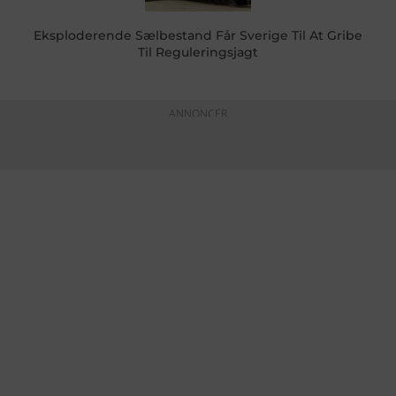
Eksploderende Sælbestand Får Sverige Til At Gribe
Til Reguleringsjagt
ANNONCER
KONTAKTINFO
+45 60 22 09 46
info@fiskerforum.dk
Otto Pedersvej 1
6960 Hvide Sande
Danmark