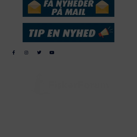
Alle billeder, tekster og data på FiskerForum er beskyttet af dansk
lov om ophavsret. Alle rettigheder tilhører eller varetages af
FiskerForum.dk på vegne af de tilknyttede fotografer. Det er ikke
tilladt at kopiere eller bruge tekster, data eller billeder fra
FiskerForum uden tilladelse. © 20026 -