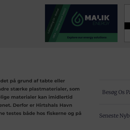
ndet på grund af tabte eller
 andre stærke plastmaterialer, som
Besøg Os P
lige materialer kan imidlertid
net. Derfor er Hirtshals Havn
ene testes både hos fiskerne og på
Seneste Ny