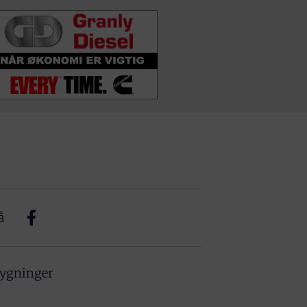
å
bygninger