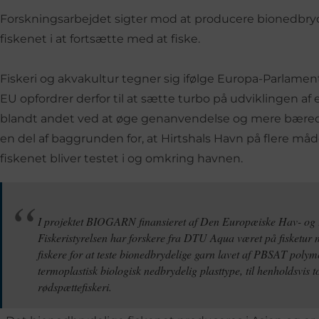
Forskningsarbejdet sigter mod at producere bionedbryde
fiskenet i at fortsætte med at fiske.
Fiskeri og akvakultur tegner sig ifølge Europa-Parlamente
EU opfordrer derfor til at sætte turbo på udviklingen af
blandt andet ved at øge genanvendelse og mere bæredygt
en del af baggrunden for, at Hirtshals Havn på flere måde
fiskenet bliver testet i og omkring havnen.
I projektet BIOGARN finansieret af Den Europæiske Hav- og 
Fiskeristyrelsen har forskere fra DTU Aqua været på fisketur m
fiskere for at teste bionedbrydelige garn lavet af PBSAT polym
termoplastisk biologisk nedbrydelig plasttype, til henholdsvis t
rødspættefiskeri.