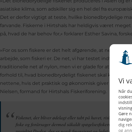
»Det bionedbrydelige fiskenet produceres i Asien og er 
asiatiske klima, som adskiller sig en hel del fra europæi
Det er derfor vigtigt at teste, hvilke bionedbrydelige mat
farvande. Fiskerne i Hirtshals har heldigvis været meget
på, hvad de har behov for,« forklarer Esther Savina, forsk
»For os som fiskere er det helt afgørende, at nettene ska
arbejde, som fiskeri er. De net, vi har testet indtil nu, er
traditionelle net af nylon, men vi er glade for at kunne 
forhold til, hvad bionedbrydeligt fiskenet skal kunne. 
nettene, hvis det praktisk og økonomisk giver mening i h
Nielsen, formand for Hirtshals Fiskeriforening.
Fiskenet, der bliver ødelagt eller tabt på havet, risikerer at bl
fiske og forårsager dermed såkaldt spøgelsesfiskeri. Det er årsa
projektet Dsolve, der er norsk finansieret og ledet af UiT Norg