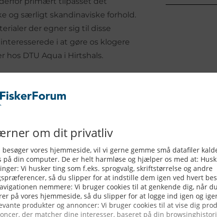
derfor primært tilpasset det
ske og særligt skandinaviske forhold.
erialer der egner sig til disse
 interesserede i at gøre os klogere
er hos DTU Aqua i Hirtshals.
l kunne holde til det lidt hårdføre
 ikke lige så holdbare som
bidrage med vores viden og erfaring i
Vi kan kun løse problemet med
verdagen,« forklarer Niels Kristian
ive ved med at
gen til, at
es arktiske