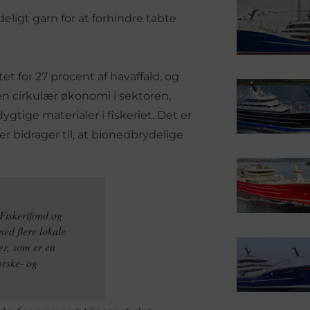
ligt garn for at forhindre tabte
t for 27 procent af havaffald, og
 en cirkulær økonomi i sektoren,
ige materialer i fiskeriet. Det er
r bidrager til, at bionedbrydelige
Fiskerifond og
ed flere lokale
er, som er en
orske- og