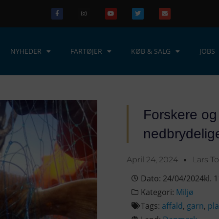
NYHEDER
FARTØJER
KØB & SALG
JOBS
Forskere og 
nedbrydelige
April 24, 2024
Lars T
Dato:
24/04/2024
kl.
1
Kategori:
Miljø
Tags:
affald
,
garn
,
pla