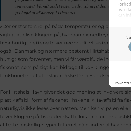
universitet, blandt andet tester nedbrydningstiden ved fiskenet,
på bunden af havnen i Hirtshals.
»Der er stor forskel på både temperaturer og bakterier i
vigtigt at blive klogere på, hvordan bionedbrydelige net 
hvor hurtigt nettene bliver nedbrudt. Vi tester også i T
også i Danmark og nærmere bestemt Hirtshals. Indtil v
hurtigt som forventet, men vi får værdifulde indsigter 
fiskenet, som på sigt kan bidrage til udviklingen af min
funktionelle net,« forklarer Rikke Petri Frandsen, lektor 
For Hirtshals Havn giver det god mening at involvere si
plastikaffald i form af fiskenet i havene:
»
Havaffald fra f
naturligvis ikke løses over natten. Men kan vi på en ell
bliver klogere på, hvad der skal til for at reducere plast
at teste forskellige typer fiskenet på bunden af havnen el