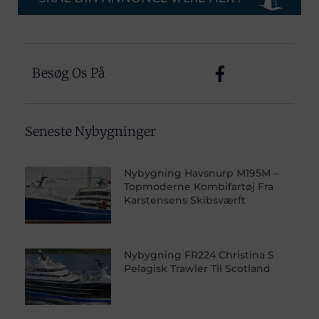
Besøg Os På
Seneste Nybygninger
Nybygning Havsnurp M195M –
Topmoderne Kombifartøj Fra
Karstensens Skibsværft
Nybygning FR224 Christina S
Pelagisk Trawler Til Scotland