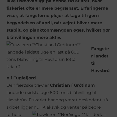
ikke usædvanligt på denne tid af året, hvor
fiskeriet ofte er mere begrænset. Erfaringerne
viser, at fangsterne plejer at tage til igen i
begyndelsen af april, når vejret bliver mere
stabilt, og planktonmængden øges, hvilket gør
blåhvillingen mere aktiv.
Fangste
r landet
til
Havsbrú
n i Fuglefjord
Den færøske trawler
Christian í Grótinum
landede i sidste uge 800 tons blåhvilling til
Havsbrún. Fiskeriet har dog været beskedent, så
skibet ligger nu i Klaksvík og venter på bedre
forhold.