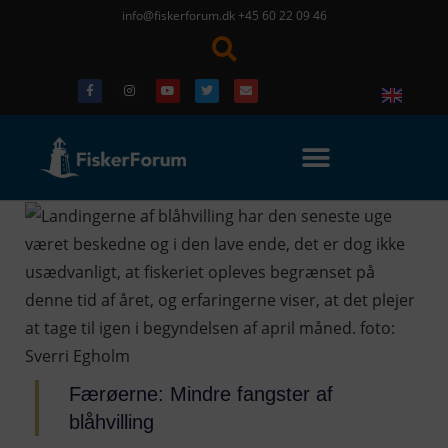
info@fiskerforum.dk
+45 60 22 09 46
Færøerne: Mindre fangster af
blåhvilling