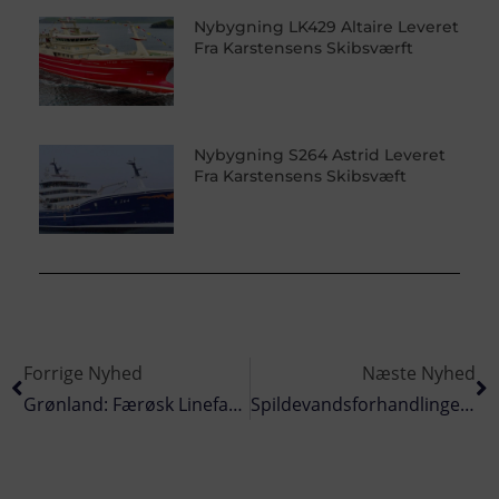
Nybygning LK429 Altaire Leveret
Fra Karstensens Skibsværft
Nybygning S264 Astrid Leveret
Fra Karstensens Skibsvæft
Forrige Nyhed
Næste Nyhed
Grønland: Færøsk Linefartøj Solgt Til Det Grønlandske Rederi Arsuk Food
Spildevandsforhandlingerne Minder Mere Om En Regulær Hetz