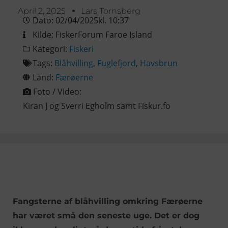
April 2, 2025
Lars Tornsberg
Dato:
02/04/2025
kl.
10:37
Kilde:
FiskerForum Faroe Island
Kategori:
Fiskeri
Tags:
Blåhvilling
,
Fuglefjord
,
Havsbrun
Land:
Færøerne
Foto / Video:
Kiran J og Sverri Egholm samt Fiskur.fo
Fangsterne af blåhvilling omkring Færøerne
har været små den seneste uge. Det er dog