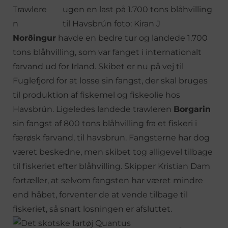
Trawlere
n
Norðingur
havde en bedre tur og landede 1.700
tons blåhvilling, som var fanget i internationalt
farvand ud for Irland. Skibet er nu på vej til
Fuglefjord for at losse sin fangst, der skal bruges
til produktion af fiskemel og fiskeolie hos
Havsbrún. Ligeledes landede trawleren
Borgarin
sin fangst af 800 tons blåhvilling fra et fiskeri i
færøsk farvand, til havsbrun. Fangsterne har dog
været beskedne, men skibet tog alligevel tilbage
til fiskeriet efter blåhvilling. Skipper Kristian Dam
fortæller, at selvom fangsten har været mindre
end håbet, forventer de at vende tilbage til
fiskeriet, så snart losningen er afsluttet.