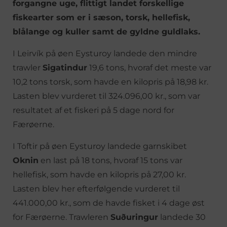
forgangne uge, flittigt landet forskellige
fiskearter som er i sæson, torsk, hellefisk,
blålange og kuller samt de gyldne guldlaks.
I Leirvík på øen Eysturoy landede den mindre
trawler
Sigatindur
19,6 tons, hvoraf det meste var
10,2 tons torsk, som havde en kilopris på 18,98 kr.
Lasten blev vurderet til 324.096,00 kr., som var
resultatet af et fiskeri på 5 dage nord for
Færøerne.
I Toftir på øen Eysturoy landede garnskibet
Oknin
en last på 18 tons, hvoraf 15 tons var
hellefisk, som havde en kilopris på 27,00 kr.
Lasten blev her efterfølgende vurderet til
441.000,00 kr., som de havde fisket i 4 dage øst
for Færøerne. Trawleren
Suðuringur
landede 30