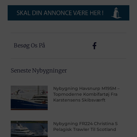
Besøg Os På
Seneste Nybygninger
Nybygning Havsnurp M195M –
Topmoderne Kombifartøj Fra
Karstensens Skibsværft
Nybygning FR224 Christina S
Pelagisk Trawler Til Scotland