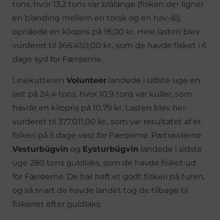
tons, hvor 13,2 tons var blålange (fisken der ligner
en blanding mellem en torsk og en hav-ål),
opnåede en kilopris på 18,00 kr. Hele lasten blev
vurderet til 366.450,00 kr., som de havde fisket i 6
dage syd for Færøerne.
Linekutteren
Volunteer
landede i sidste uge en
last på 24,4 tons, hvor 10,9 tons var kuller, som
havde en kilopris på 10,79 kr. Lasten blev her
vurderet til 377.011,00 kr., som var resultatet af et
fiskeri på 5 dage vest for Færøerne. Partrawlerne
Vesturbúgvin
og
Eysturbúgvin
landede i sidste
uge 280 tons guldlaks, som de havde fisket ud
for Færøerne. De har haft et godt fiskeri på turen,
og så snart de havde landet tog de tilbage til
fiskeriet efter guldlaks.