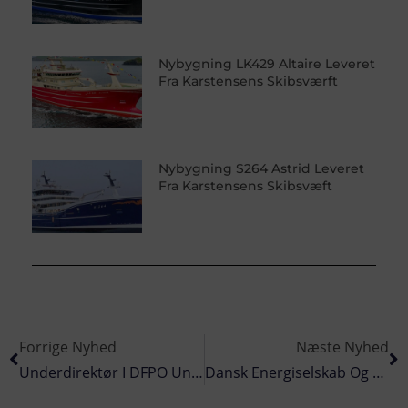
Nybygning LK429 Altaire Leveret
Fra Karstensens Skibsværft
Nybygning S264 Astrid Leveret
Fra Karstensens Skibsvæft
Forrige Nyhed
Næste Nyhed
Underdirektør I DFPO Understreger I Et Debatindlæg, At Der Både Er Plads Til Havmøller Og Fiskeri
Dansk Energiselskab Og Pensionskasse Byder Ind På Energi-Øen I Nordsøen