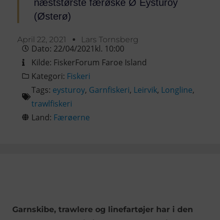
næststørste færøske Ø Eysturoy
(Østerø)
April 22, 2021
Lars Tornsberg
Dato:
22/04/2021
kl.
10:00
Kilde:
FiskerForum Faroe Island
Kategori:
Fiskeri
Tags:
eysturoy
,
Garnfiskeri
,
Leirvik
,
Longline
,
trawlfiskeri
Land:
Færøerne
Garnskibe, trawlere og linefartøjer har i den