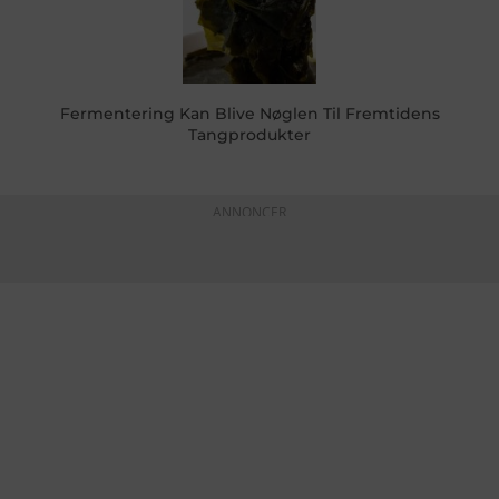
Fermentering Kan Blive Nøglen Til Fremtidens
Tangprodukter
ANNONCER
KONTAKTINFO
+45 60 22 09 46
info@fiskerforum.dk
Otto Pedersvej 1
6960 Hvide Sande