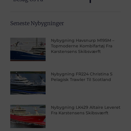
Seneste Nybygninger
Nybygning Havsnurp M195M –
Topmoderne Kombifartøj Fra
Karstensens Skibsværft
Nybygning FR224 Christina S
Pelagisk Trawler Til Scotland
Nybygning LK429 Altaire Leveret
Fra Karstensens Skibsværft