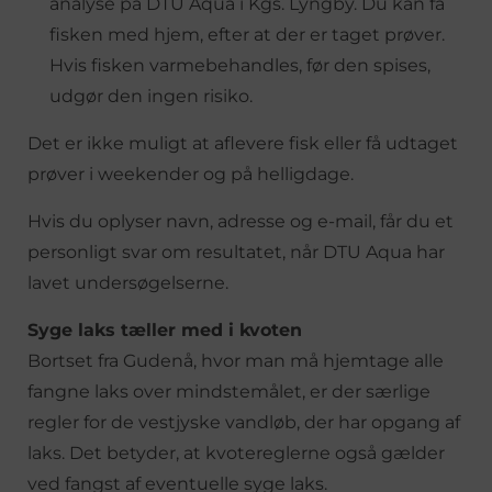
analyse på DTU Aqua i Kgs. Lyngby. Du kan få
fisken med hjem, efter at der er taget prøver.
Hvis fisken varmebehandles, før den spises,
udgør den ingen risiko.
Det er ikke muligt at aflevere fisk eller få udtaget
prøver i weekender og på helligdage.
Hvis du oplyser navn, adresse og e-mail, får du et
personligt svar om resultatet, når DTU Aqua har
lavet undersøgelserne.
Syge laks tæller med i kvoten
Bortset fra Gudenå, hvor man må hjemtage alle
fangne laks over mindstemålet, er der særlige
regler for de vestjyske vandløb, der har opgang af
laks. Det betyder, at kvotereglerne også gælder
ved fangst af eventuelle syge laks.