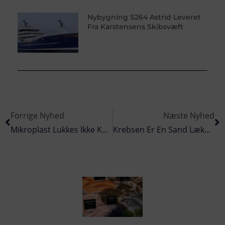
Nybygning S264 Astrid Leveret
Fra Karstensens Skibsvæft
Forrige Nyhed
Næste Nyhed
Mikroplast Lukkes Ikke Kun Ud Med Overfladevandet – Vinden Gør Også Sin Del
Krebsen Er En Sand Lækkerbidsken I August Og September Måned