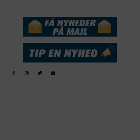
NYHEDSSERVICE
Alle billeder, tekster og data på FiskerForum er beskyttet af dansk
lov om ophavsret. Alle rettigheder tilhører eller varetages af
FiskerForum.dk på vegne af de tilknyttede fotografer. Det er ikke