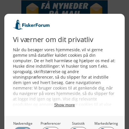
Alle billeder, tekster og data på FiskerForum er beskyttet af dansk
lov om ophavsret. Alle rettigheder tilhører eller varetages af
FiskerForum.dk på vegne af de tilknyttede fotografer. Det er ikke
tilladt at kopiere eller bruge tekster, data eller billeder fra
FiskerForum uden tilladelse. © 20026 -