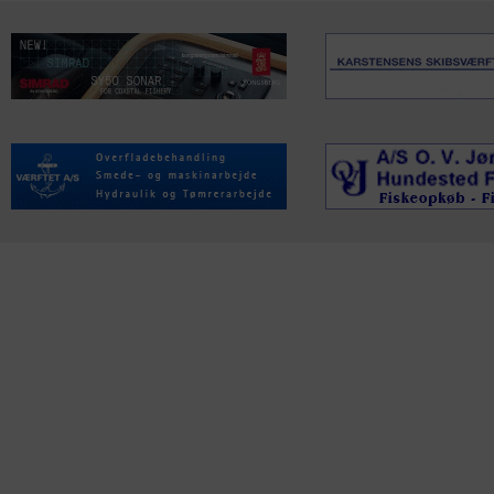
KONTAKTINFO
NYHEDER
S
Seneste Nyheder
Fa
+45 60 22 09 46
Nordiske Nyheder
Kø
info@fiskerforum.dk
Nybygninger
H
Nyhedsservice
Ol
Otto Pedersvej 1
Tip en Nyhed
Fi
6960 Hvide Sande
News in English
Fa
Danmark