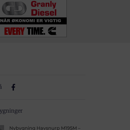
å
bygninger
Nybygning Havsnurp M195M –