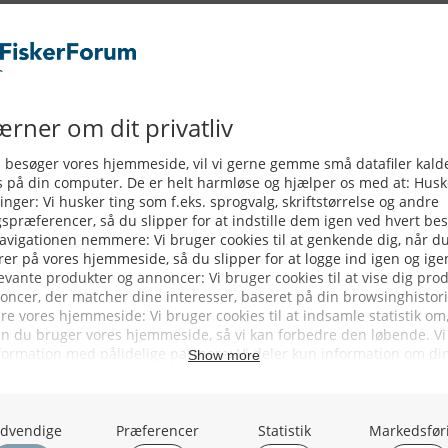
torskebestanden i Øresund har det
e. Bekymringen er i følge Gordon P.
er for turbådsfiskeriet, som netop
land.
SF´s synspunkter, hvor også