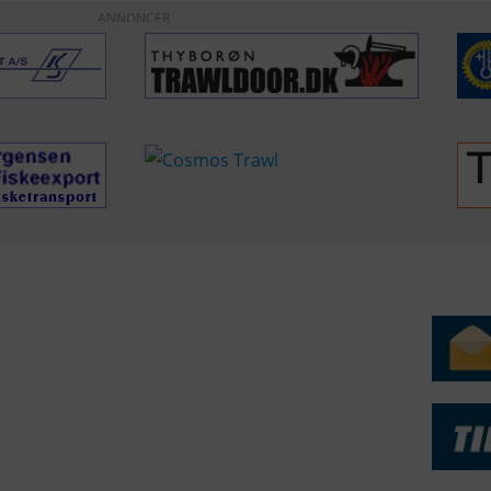
ANNONCER
ERVICE
NYHEDSARKIV
NYHE
rtøjer - Skibsdatabase
2026
b & Salg
2025
yrebørs
2024
iepriser
2023
skepriser
2022
kta om Fisk
2022