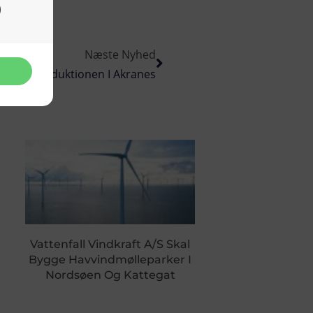
Næste Nyhed
Del Af Produktionen I Akranes
Vattenfall Vindkraft A/S Skal
Bygge Havvindmølleparker I
Nordsøen Og Kattegat