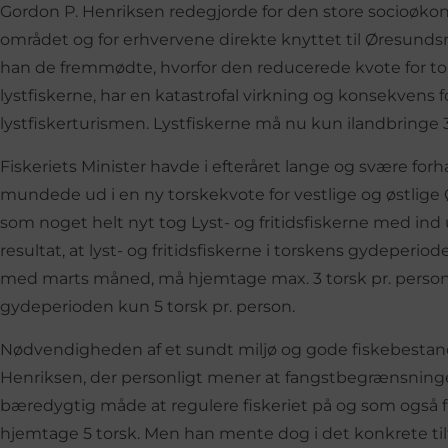
Gordon P. Henriksen redegjorde for den store socioøkono
området og for erhvervene direkte knyttet til Øresunds
han de fremmødte, hvorfor den reducerede kvote for tor
lystfiskerne, har en katastrofal virkning og konsekvens fo
lystfiskerturismen. Lystfiskerne må nu kun ilandbringe 3 
Fiskeriets Minister havde i efteråret lange og svære for
mundede ud i en ny torskekvote for vestlige og østlige
som noget helt nyt tog Lyst- og fritidsfiskerne med i
resultat, at lyst- og fritidsfiskerne i torskens gydeperiode
med marts måned, må hjemtage max. 3 torsk pr. person
gydeperioden kun 5 torsk pr. person.
Nødvendigheden af et sundt miljø og gode fiskebestand
Henriksen, der personligt mener at fangstbegrænsninge
bæredygtig måde at regulere fiskeriet på og som også 
hjemtage 5 torsk. Men han mente dog i det konkrete tilf