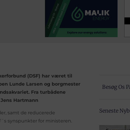
erforbund (DSF) har været til
sben Lunde Larsen og borgmester
Besøg Os P
ndsakvariet. Fra turbådene
og Jens Hartmann
Seneste Ny
ler, samt de reducerede
F´s synspunkter for ministeren.