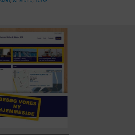
iskeri
,
Øresund
,
Torsk