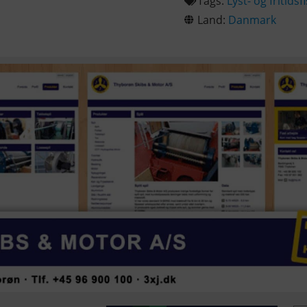
Tags:
Lyst- og fritidsf
Land:
Danmark