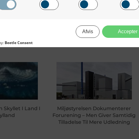
HB Grandi Lukker Ned For En 
 Skyllet I Land I
Miljøstyrelsen Dokumenterer
ylland
Forurening – Men Giver Samtidig
Tilladelse Til Mere Udledning