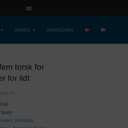
SERVICE
SERVICELINKS
em torsk for
r for lidt
rForum
9:40
riksen
Fiskeri
,
Områder