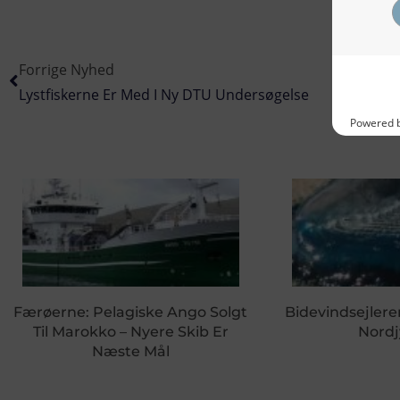
Forrige Nyhed
Lystfiskerne Er Med I Ny DTU Undersøgelse
Færøerne: Pelagiske Ango Solgt
Bidevindsejleren
Til Marokko – Nyere Skib Er
Nordj
Næste Mål