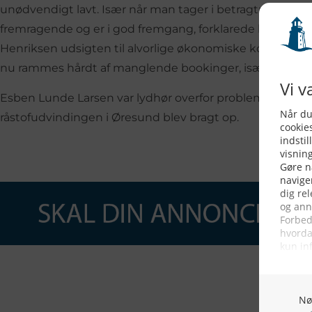
unødvendigt lavt. Især når man tager i betragtning at 
fremragende og er i god fremgang, forklarede han vider
Henriksen udsigten til alvorlige økonomiske konsekvens
nu rammes hårdt af manglende bookinger, især fra Tysk
Esben Lunde Larsen var lydhør overfor problemet og D
råstofudvindingen i Øresund blev bragt op.