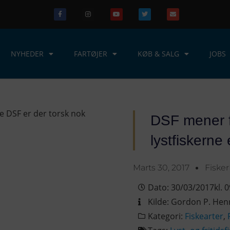
NYHEDER
FARTØJER
KØB & SALG
JOBS
DSF mener f
lystfiskerne e
Marts 30, 2017
Fiske
Dato:
30/03/2017
kl.
0
Kilde:
Gordon P. Hen
Kategori:
Fiskearter
,