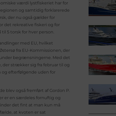
miske værdi lystfiskeriet har for
regionen og samtidig forklarerede
sk, der nu også gælder for
r det rekreative fiskeri og for
til 5 torsk for hver person.
handlinger med EU, hvilket
 Østersø fra EU-Kommissionen, der
nd under begrænsningerne. Med det
, der strækker sig fra februar til og
 og efterfølgende uden for
e blev også fremført af Gordon P.
r er en særdeles fornuftig og
finder det fint at man kun må
ælde, at kvoten er sat