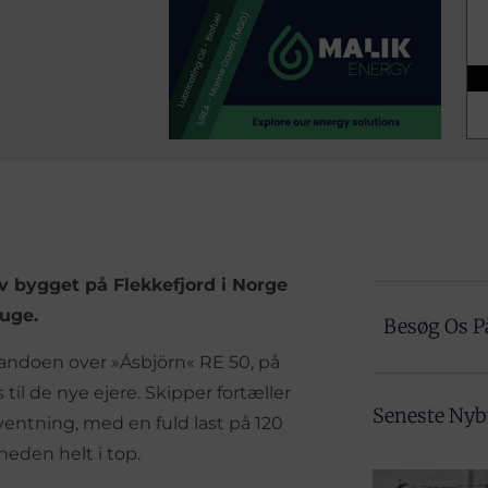
v bygget på Flekkefjord i Norge
 uge.
Besøg Os P
andoen over »Ásbjörn« RE 50, på
til de nye ejere. Skipper fortæller
Seneste Ny
orventning, med en fuld last på 120
sheden helt i top.