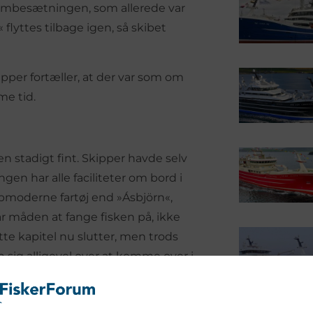
tambesætningen, som allerede var
flyttes tilbage igen, så skibet
pper fortæller, at der var som om
me tid.
en stadigt fint. Skipper havde selv
gen har alle faciliteter om bord i
opmoderne fartøj end »Ásbjörn«,
r måden at fange fisken på, ikke
tte kapitel nu slutter, men trods
sig alligevel over at komme over i
l for at betjene og fiske fra et så
.