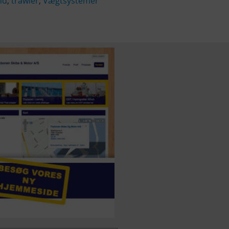
nd
,
trawler
,
Vægtsystemer