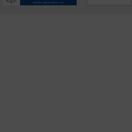
KONTAKTINFO
NYHEDER
S
Seneste Nyheder
Fa
+45 60 22 09 46
Nordiske Nyheder
Kø
info@fiskerforum.dk
Nybygninger
H
Nyhedsservice
Ol
Otto Pedersvej 1
Tip en Nyhed
Fi
6960 Hvide Sande
News in English
Fa
Danmark
Me
ANDRE PROJEKTER
Oplevelsesgaver
DK Fisker
OSB plader
Gas grill