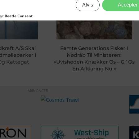
dkraft A/S Skal
Femte Generations Fisker I
dmølleparker I
Nødråb Til Ministeren:
Og Kattegat
»Uvisheden Knækker Os – Gi’ Os
En Afklaring Nu!«
ANNONCER