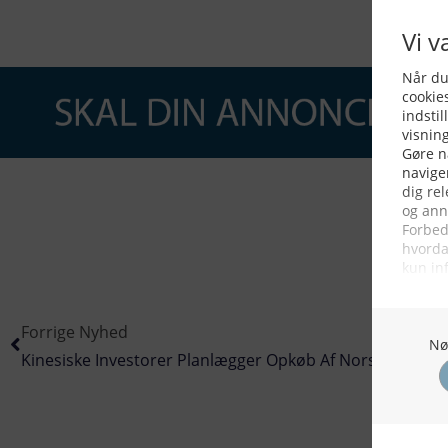
Forrige Nyhed
Kinesiske Investorer Planlægger Opkøb Af Norske Lakse