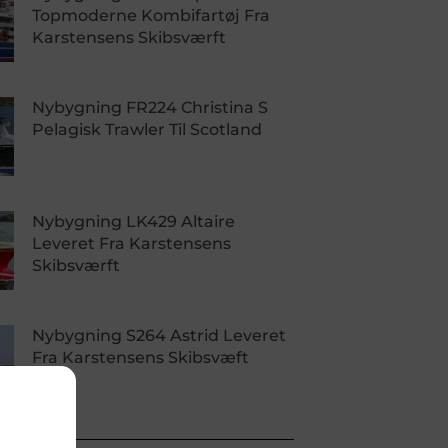
Topmoderne Kombifartøj Fra
Karstensens Skibsværft
Nybygning FR224 Christina S
Pelagisk Trawler Til Scotland
Nybygning LK429 Altaire
Leveret Fra Karstensens
Skibsværft
Nybygning S264 Astrid Leveret
Fra Karstensens Skibsvæft