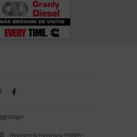
å
bygninger
Nybygning Havsnurp M195M –