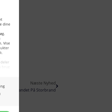
Næste Nyhed
kab I Kølvandet På Storbrand