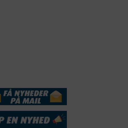
Webdesign by
ApolloMedia
andelsbetingelser
Cookie & Privatlivspolitik
DSSERVICE