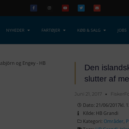
NYHEDER
FARTØJER
KØB & SALG
JOBS
Den islands
slutter af me
Juni 21, 2017
Fisker
Dato:
21/06/2017
kl.
1
Kilde:
HB Grandi
Kategori:
Områder
,
P