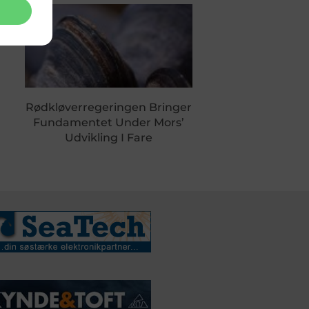
Rødkløverregeringen Bringer
Fundamentet Under Mors’
Udvikling I Fare