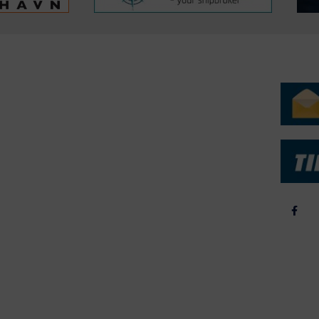
ERVICE
NYHEDSARKIV
NYHE
rtøjer - Skibsdatabase
2026
b & Salg
2025
yrebørs
2024
iepriser
2023
skepriser
2022
kta om Fisk
2022
dieinformation
2021
2020
2019
2018
2017
2016