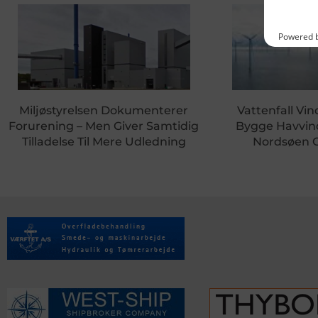
Miljøstyrelsen Dokumenterer
Vattenfall Vin
Forurening – Men Giver Samtidig
Bygge Havvin
Tilladelse Til Mere Udledning
Nordsøen 