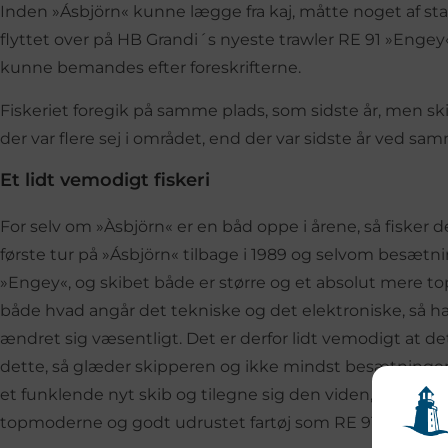
Inden »Ásbjörn« kunne lægge fra kaj, måtte noget af s
flyttet over på HB Grandi´s nyeste trawler RE 91 »Engey« 
kunne bemandes efter foreskrifterne.
Fiskeriet foregik på samme plads, som sidste år, men ski
der var flere sej i området, end der var sidste år ved sam
Et lidt vemodigt fiskeri
For selv om »Àsbjörn« er en båd oppe i årene, så fisker d
første tur på »Ásbjörn« tilbage i 1989 og selvom besætnin
»Engey«, og skibet både er større og et absolut mere t
både hvad angår det tekniske og det elektroniske, så ha
ændret sig væsentligt. Det er derfor lidt vemodigt at de
dette, så glæder skipperen og ikke mindst besætningen 
et funklende nyt skib og tilegne sig den viden, der skal ti
topmoderne og godt udrustet fartøj som RE 91 »Engey«