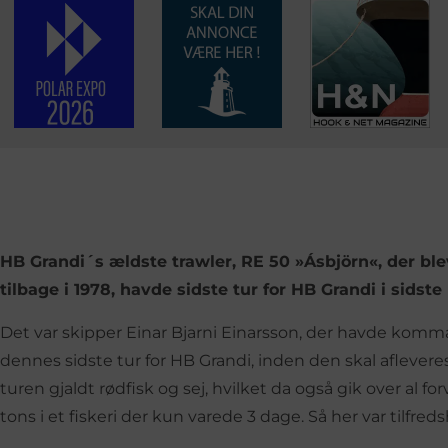
HB Grandi´s ældste trawler, RE 50 »Ásbjörn«, der ble
tilbage i 1978, havde sidste tur for HB Grandi i sidste
Det var skipper Einar Bjarni Einarsson, der havde komm
dennes sidste tur for HB Grandi, inden den skal afleveres 
turen gjaldt rødfisk og sej, hvilket da også gik over al f
tons i et fiskeri der kun varede 3 dage. Så her var tilfred