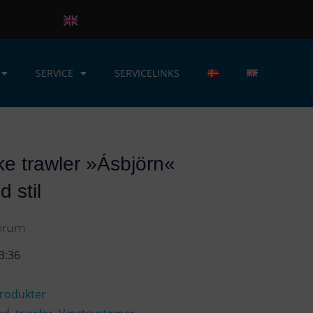
SERVICE
SERVICELINKS
ke trawler »Ásbjörn«
d stil
Forum
3:36
rodukter