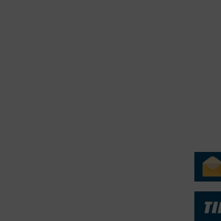
2015
erForum er beskyttet af dansk lov om ophavsret. Alle rettigheder
.dk på vegne af de tilknyttede fotografer. Det er ikke tilladt at
r billeder fra FiskerForum uden tilladelse. © 20026 -
H
ERVICE
NYHEDSARKIV
NYHE
rtøjer - Skibsdatabase
2026
b & Salg
2025
yrebørs
2024
iepriser
2023
skepriser
2022