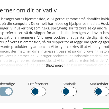
opdræt
Færøsk Fiskefabrik Strammer Bereds