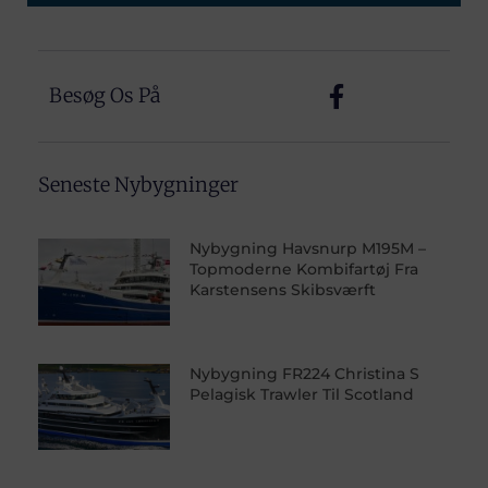
Besøg Os På
Seneste Nybygninger
Nybygning Havsnurp M195M –
Topmoderne Kombifartøj Fra
Karstensens Skibsværft
Nybygning FR224 Christina S
Pelagisk Trawler Til Scotland