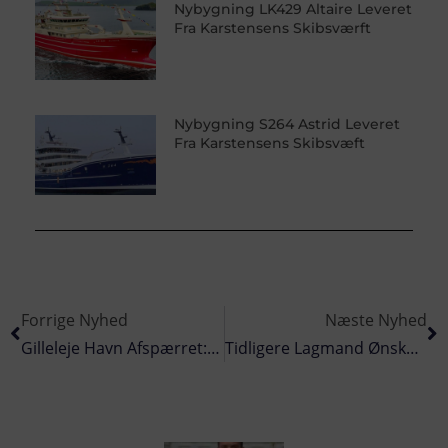
Nybygning LK429 Altaire Leveret
Fra Karstensens Skibsværft
Nybygning S264 Astrid Leveret
Fra Karstensens Skibsvæft
Forrige Nyhed
Næste Nyhed
Gilleleje Havn Afspærret: Mistanke Om Sennepsgas-Bombe I Fiskers Trawl
Tidligere Lagmand Ønsker Fortsat Udenlandsk Kapital I Færøsk Fiskeri