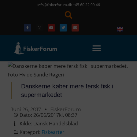
info@fiskerforum.dk
+45 60 22 09 46
Danskerne køber mere fersk fisk i
supermarkedet
Juni 26, 2017
FiskerForum
Dato:
26/06/2017
kl.
08:37
Kilde:
Dansk Handelsblad
Kategori:
Fiskearter