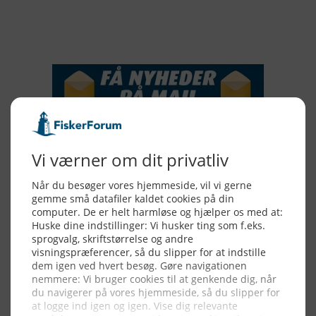
NYHEDSSERVICE
Alle billeder, tekster og data på FiskerForum er beskyttet af dansk