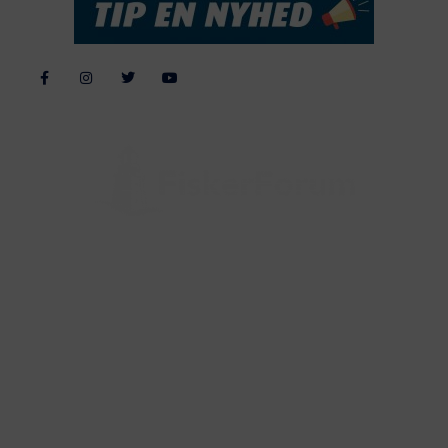
Alle billeder, tekster og data på FiskerForum er beskyttet af dansk
lov om ophavsret. Alle rettigheder tilhører eller varetages af
FiskerForum.dk på vegne af de tilknyttede fotografer. Det er ikke
tilladt at kopiere eller bruge tekster, data eller billeder fra
FiskerForum uden tilladelse. © 20026 -
Webdesign by
ApolloMedia
Handelsbetingelser
Cookie & Privatlivspolitik