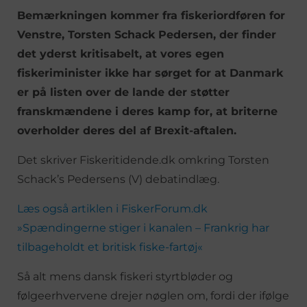
Bemærkningen kommer fra fiskeriordføren for
Venstre, Torsten Schack Pedersen, der finder
det yderst kritisabelt, at vores egen
fiskeriminister ikke har sørget for at Danmark
er på listen over de lande der støtter
franskmændene i deres kamp for, at briterne
overholder deres del af Brexit-aftalen.
Det skriver Fiskeritidende.dk omkring Torsten
Schack’s Pedersens (V) debatindlæg.
Læs også artiklen i FiskerForum.dk
»Spændingerne stiger i kanalen – Frankrig har
tilbageholdt et britisk fiske-fartøj«
Så alt mens dansk fiskeri styrtbløder og
følgeerhvervene drejer nøglen om, fordi der ifølge