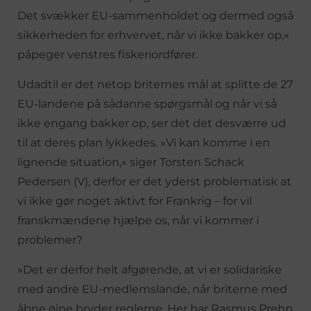
Det svækker EU-sammenholdet og dermed også
sikkerheden for erhvervet, når vi ikke bakker op,«
påpeger venstres fiskeriordfører.
Udadtil er det netop briternes mål at splitte de 27
EU-landene på sådanne spørgsmål og når vi så
ikke engang bakker op, ser det det desværre ud
til at deres plan lykkedes. »Vi kan komme i en
lignende situation,« siger Torsten Schack
Pedersen (V), derfor er det yderst problematisk at
vi ikke gør noget aktivt for Frankrig – for vil
franskmændene hjælpe os, når vi kommer i
problemer?
»Det er derfor helt afgørende, at vi er solidariske
med andre EU-medlemslande, når briterne med
åbne øjne bryder reglerne. Her har Rasmus Prehn