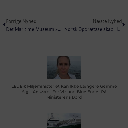
Forrige Nyhed
Næste Nyhed
Det Maritime Museum »Maskinrummet« Er Et Tilløbsstykke I Skagen
Norsk Opdrætsselskab Har Fået Gennembrud I Produktionen
LEDER: Miljøministeriet Kan Ikke Længere Gemme
Sig – Ansvaret For Vilsund Blue Ender På
Ministerens Bord